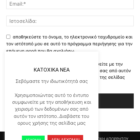
αποθηκεύστε το όνομα, το ηλεκτρονικό ταχυδρομείο και
τον ιστότοπό μου σε αυτό το πρόγραμμα περιήγησης για την
επόμενη φορά που θα σχολιάσω.
Χρησιμοποιώντας αυτό το έντυπο συμφωνείτε με την
KATOXIKA NEA
αποθήκευση και χειρισμό των δεδομένων σας από αυτόν
τον ιστότοπο..Διαβάστε του ορους χρήσης της σελίδας
Σεβόμαστε την ιδιωτικότητά σας
μας
*
Χρησιμοποιώντας αυτό το έντυπο
συμφωνείτε με την αποθήκευση και
χειρισμό των δεδομένων σας από
αυτόν τον ιστότοπο..Διαβάστε του
ορους χρήσης της σελίδας μας
Αρχικη KATOHIKA NEA
Login
Register
ΠΟΛΙΤΙΚΗ ΑΠΟΡΡΗΤΟΥ
ΔΕΝ ΔΕΧΟΜΑΙ
ΔΕΧΟΜΑΙ