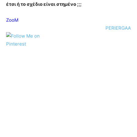
έτσι ή το σχέδιο είναι στημένο ;;;
ΖοοΜ
PERIERGAA