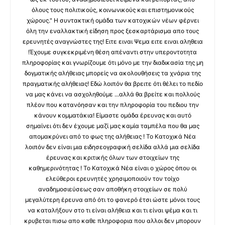
όλους τους πολιτικούς, κοινωνικούς και επιστημονικούς
χώρους." Η συντακτική ομάδα των κατοχικών νέων φέρνει
όλη την εναλλακτική είδηση προς ξεσκαρτάρισμα απο τους
ερευνητές αναγνώστες της! Ειτε ειναι Ψεμα ειτε ειναι αληθεια
!Έχουμε συγκεκριμένη θέση απέναντι στην υπεροντοτητα
πληροφορίας και γνωρίζουμε ότι μόνο με την διαδικασία της μη
δογματικής αλήθειας μπορείς να ακολουθήσεις τα χνάρια της
πραγματικής αλήθειας! Εδώ λοιπόν θα βρειτε ότι θέλει το πεδίο
να μας κάνει να ασχοληθούμε ...αλλά θα βρείτε και πολλούς
πλέον που κατανόησαν και την πληροφορία του πεδιου την
κάνουν κομματάκια! Είμαστε ομάδα έρευνας και αυτό
σημαίνει ότι δεν έχουμε μαζί μας καμία ταμπέλα που θα μας
απομακρύνει από το φως της αλήθειας ! Το Κατοχικά Νέα
λοιπόν δεν είναι μια ειδησεογραφική σελίδα αλλά μια σελίδα
έρευνας και κριτικής όλων των στοιχείων της
καθημερινότητας ! Το Κατοχικά Νέα είναι ο χώρος όπου οι
ελεύθεροι ερευνητές χρησιμοποιούν τον τοίχο
αναδημοσιεύσεως σαν αποθήκη στοιχείων σε πολύ
μεγαλύτερη έρευνα από ότι το φανερό έτσι ώστε μόνοι τους
να καταλήξουν στο τι είναι αλήθεια και τι είναι ψέμα και τι
κρυβεται πισω απο καθε πληροφορια που αλλοι δεν μπορουν