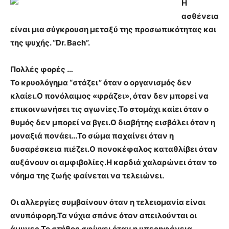
Η
ασθένεια
είναι μια σύγκρουση μεταξύ της προσωπικότητας και
της ψυχής. “Dr. Bach”.
Πολλές φορές …
Το κρυολόγημα “στάζει” όταν ο οργανισμός δεν
κλαίει.
Ο πονόλαιμος «φράζει», όταν δεν μπορεί να
επικοινωνήσει τις αγωνίες.
Το στομάχι καίει όταν ο
θυμός δεν μπορεί να βγει.
Ο διαβήτης εισβάλει όταν η
μοναξιά πονάει…
Το σώμα παχαίνει όταν η
δυσαρέσκεια πιέζει.
Ο πονοκέφαλος καταθλίβει όταν
αυξάνουν οι αμφιβολίες.
Η καρδιά χαλαρώνει όταν το
νόημα της ζωής φαίνεται να τελειώνει.
Οι αλλεργίες συμβαίνουν όταν η τελειομανία είναι
ανυπόφορη.
Τα νύχια σπάνε όταν απειλούνται οι
άμυνες.
Το στήθος σφίγγει όταν η υπερηφάνεια