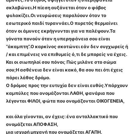
σκλαβώνει.
Η πίεση αυξάνεται όταν ο φόβος
φυλακίζει.
Οι νευρώσεις παραλύουν όταν το
εσωτερικό παιδί τυραννάει.
Ο πυρετός θερμαίνει
όταν οι άμυνες εκρήγνυνται για να παλέψουν.
Τα
γόνατα πονούν όταν η υπερηφάνεια σου είναι
“άκαμπτη”.
Ο καρκίνος σκοτώνει εάν δεν συγχωρείς ή
/ και επιμένεις να επιθυμείς ό,τι δε μπορείς να έχεις.
Και
οι σιωπηλοί σου πόνοι; Πώς μιλάνε στο σώμα
σου;
Η ασθένεια δεν είναι κακό, θα σου πει ότι έχεις
πάρει λάθος δρόμο.
Ο δρόμος προς την ευτυχία δεν είναι ευθύς.
Υπάρχουν
καμπύλες που ονομάζονται ΛΑΘΗ,
φανάρια που
λέγονται ΦΙΛΟΙ,
φώτα που ονομάζονται ΟΙΚΟΓΕΝΕΙΑ,
και όλα γίνονται, αν έχεις: ένα ανταλλακτικό που
ονομάζεται ΑΠΟΦΑΣΗ,
μια ισχυρή μηχανή που ονομάζεται ΑΓΑΠΗ,