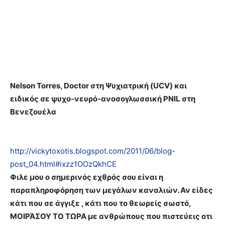
Nelson Torres, Doctor στη Ψυχιατρική (UCV) και
ειδικός σε ψυχο-νευρό-ανοσογλωσσική PNIL στη
Βενεζουέλα
http://vickytoxotis.blogspot.com/2011/06/blog-
post_04.html#ixzz1OOzQkhCE
Φιλε μου ο σημερινός εχθρός σου είναι η
παραπληροφόρηση των μεγάλων καναλιών. Αν είδες
κάτι που σε άγγιξε , κάτι που το θεωρείς σωστό,
ΜΟΙΡΆΣΟΥ ΤΟ ΤΩΡΑ με ανθρώπους που πιστεύεις οτι