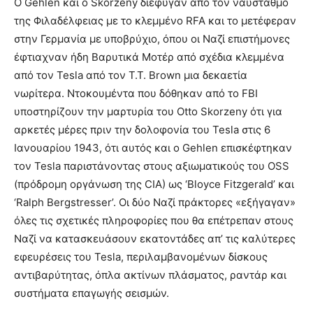
Ο Gehlen και ο Skorzeny διέφυγαν από τον ναύσταθμο
της Φιλαδέλφειας με το κλεμμένο RFA και το μετέφεραν
στην Γερμανία με υποβρύχιο, όπου οι Ναζί επιστήμονες
έφτιαχναν ήδη Βαρυτικά Μοτέρ από σχέδια κλεμμένα
από τον Tesla από τον T.T. Brown μια δεκαετία
νωρίτερα. Ντοκουμέντα που δόθηκαν από το FBI
υποστηρίζουν την μαρτυρία του Otto Skorzeny ότι για
αρκετές μέρες πριν την δολοφονία του Tesla στις 6
Ιανουαρίου 1943, ότι αυτός και ο Gehlen επισκέφτηκαν
τον Tesla παριστάνοντας στους αξιωματικούς του OSS
(πρόδρομη οργάνωση της CIA) ως ‘Bloyce Fitzgerald’ και
‘Ralph Bergstresser’. Οι δύο Ναζί πράκτορες «εξήγαγαν»
όλες τις σχετικές πληροφορίες που θα επέτρεπαν στους
Ναζί να κατασκευάσουν εκατοντάδες απ’ τις καλύτερες
εφευρέσεις του Tesla, περιλαμβανομένων δίσκους
αντιβαρύτητας, όπλα ακτίνων πλάσματος, ραντάρ και
συστήματα επαγωγής σεισμών.