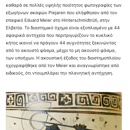
καθαρά σε πολλές υψηλής ποιότητος φωτογραφίες των
εξωγήινων σκαφών Plejaren που ελήφθησαν από τον
επαφικό Eduard Meier στο Hinterschmidtrüti, στην
Ελβετία. Το διαστημικό όχημα είναι εξοπλισμένο με 44
σφαιρικά αντηχεία που περιτριγυρίζουν το κυκλικό
κήτος ικανοί να πράγουν 44 συχνότητες ξεκινώντας
από το ακουστό φάσμα, μέχρι το μη ακουστό φάσμα,
των υποήχων. Η ακουστική έξοδος του διαστημοπλοίου
ηχογραφήθηκε από τον Meier και αναγνωρίστηκε από
ειδικούς, ότι ντουμπλάρει την πλανητική αντήχηση.