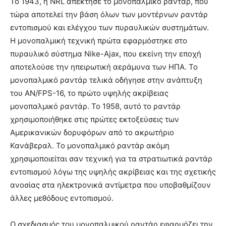
Το 1943, η NRL απέκτησε το μονοπαλμικό ραντάρ, που
τώρα αποτελεί την βάση όλων των μοντέρνων ραντάρ
εντοπισμού και ελέγχου των πυραυλικών συστημάτων.
Η μονοπαλμική τεχνική πρώτα εφαρμόστηκε στο
πυραυλικό σύστημα Nike-Ajax, που εκείνη την εποχή
αποτελούσε την ηπειρωτική αεράμυνα των ΗΠΑ. Το
μονοπαλμικό ραντάρ τελικά οδήγησε στην ανάπτυξη
του AN/FPS-16, το πρώτο υψηλής ακρίβειας
μονοπαλμικό ραντάρ. Το 1958, αυτό το ραντάρ
χρησιμοποιήθηκε στις πρώτες εκτοξεύσεις των
Αμερικανικών δορυφόρων από το ακρωτήριο
Κανάβεραλ. Το μονοπαλμικό ραντάρ ακόμη
χρησιμοποιείται σαν τεχνική για τα στρατιωτικά ραντάρ
εντοπισμού λόγω της υψηλής ακρίβειας και της σχετικής
ανοσίας στα ηλεκτρονικά αντίμετρα που υποβαθμίζουν
άλλες μεθόδους εντοπισμού.
Ο σχεδιασμός του μονοπαλμικού ραντάρ εφαρμόζει την