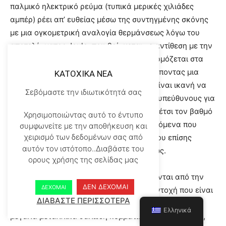
παλμικό ηλεκτρικό ρεύμα (τυπικά μερικές χιλιάδες
αμπέρ) ρέει απ’ ευθείας μέσω της συντηγμένης σκόνης
με μια ογκομετρική αναλογία θερμάνσεως λόγω του
αποτελέσματος Joule, που βρίσκεται σε αντίθεση με την
αγώγιμη μεταφορά θερμότητας που εφαρμόζεται στα
συμβατικά συστήματα συντήξεως, επιτρέποντας μια
KATOXIKA NEA
ραγδαία αύξηση της θερμοκρασίας που είναι ικανή να
Σεβόμαστε την ιδιωτικότητά σας
ενισχύσει τους μηχανισμούς μεταφοράς υπεύθυνους για
τα φαινόμενα συντήξεως, βελτιώνοντας έτσι τον βαθμό
Χρησιμοποιώντας αυτό το έντυπο
παγιώσεως. Επιπλέον τα επιδερμικά φαινόμενα που
συμφωνείτε με την αποθήκευση και
χειρισμό των δεδομένων σας από
προκαλούνται από την διαδικασία SPS που επίσης
αυτόν τον ιστότοπο..Διαβάστε του
παίζουν ρόλο στην διαδικασία πυκνώσεως.
ορους χρήσης της σελίδας μας
Έχει αποδειχθεί ότι τα BMGs που παράγονται από την
ΔΕΝ ΔΕΧΟΜΑΙ
ΔΕΧΟΜΑΙ
διαδικασία SPS παρουσιάζουν μεγάλη αντοχή που είναι
ΔΙΑΒΑΣΤΕ ΠΕΡΙΣΣΟΤΕΡΑ
παρεμφερής με τα μεταλλικά υαλώδη κράματα, ενώ
Ελληνικά
μεγάλα μεταλλικά υαλώδη κομμάτια έχουν παραχθεί,