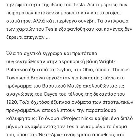
την εφικτότητα της ιδέας του Tesla. Λεπτομέρειες των
πειραμάτων ποτέ δεν δημοσιεύτηκαν και το project
σταμάτησε. Αλλά κάτι περίεργο συνέβη. Τα αντίγραφα
των χαρτιών του Tesla εξαφανίσθηκαν και κανένας δεν
ξέρει τι απέγιναν …
Όλα τα σχετικά έγγραφα και πρωτότυπα
συγκεντρώθηκαν στην αεροπορική βάση Wright-
Patterson έξω από το Dayton, στο Ohio, όπου ο Thomas
Townsend Brown εργαζόταν για δεκαετίες πάνω στο
πρόγραμμα του Βαρυτικού Μοτέρ ακολουθώντας τις
αναγνώσεις του Cayce του τέλους της δεκαετίας του
1920. Το/α όχι τόσο έξυπνοα ονόματα των στρατιωτικών
προγραμμάτων αποκαλύπτουν την παραπαίουσα
κάλυψη τους: Το όνομα «’Project Nick» κρύβει ένα διπλό
μήνυμα αναφέροντας τον Tesla με κομμένο το όνομα
του, όπου το «’Nike-Ajax» αναφέρεται απευθείας στο