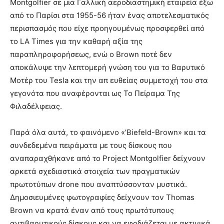
Montgolfier σε μια Γαλλική αεροδιαστημική εταιρεία έξω
από το Παρίσι στα 1955-56 ήταν ένας αποτελεσματικός
περισπασμός που είχε προηγουμένως προσφερθεί από
το LA Times για την καθαρή αξία της
παραπληροφορήσεως, ενώ ο Brown ποτέ δεν
αποκάλυψε την λεπτομερή γνώση του για το Βαρυτικό
Μοτέρ του Tesla και την απ ευθείας συμμετοχή του στα
γεγονότα που αναφέρονται ως Το Πείραμα Της
Φιλαδέλφειας.
Παρά όλα αυτά, το φαινόμενο «’Biefeld-Brown» και τα
συνδεδεμένα πειράματα με τους δίσκους που
αναπαραχθήκανε από το Project Montgolfier δείχνουν
αρκετά σχεδιαστικά στοιχεία των πραγματικών
πρωτοτύπων drone που αναπτύσσονταν μυστικά.
Δημοσιευμένες φωτογραφίες δείχνουν τον Thomas
Brown να κρατά έναν από τους πρωτότυπους
αντιβαρυτικούς δίσκους και να εφοδιάζεται με ακτινικά