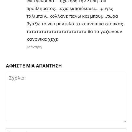
εγω γελουσα…..εχω ηδη την λυση του
προβληματος….εχω εκπαιδευσει…..μυγες
ταλιμπαν…κολλανε πανω και μπουμ…τωρα
βγαζω το νεο μοντελο τα κουνουπια στουκας
τατατατατατατατατατατατα θα τα γαζωνουν
κανονικα χεχε
Απάντηση
ΑΦΗΣΤΕ ΜΙΑ ΑΠΑΝΤΗΣΗ