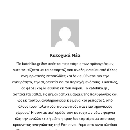
Κατοχικά Νέα
"Το katohika.gr δεν υιοθετεί τις απόψεις των αρθρογράφων,
ούτε ταυτίζεται με τα ρεπορτάζ που αναδημοσιεύει από άλλες
ενημερωτικές ιστοσελίδες και δεν ευθύνεται για την
εγκυρότητα, την αξιοπιστία και το περιεχόμενό τους. Συνεπώς,
δε φέρει καμία ευθύνη εκ του νόμου. Το katohika.gr ,
ασπάζεται βαθιά, τις Δημοκρατικές αρχές της πολυφωνίας και
ως εκ τούτου, αναδημοσιεύει κείμενα και ρεπορτάζ, από
όλους τους πολιτικούς, κοινωνικούς και επιστημονικούς
χώρους." Η συντακτική ομάδα των κατοχικών νέων φέρνει
όλη την εναλλακτική είδηση προς ξεσκαρτάρισμα απο τους
ερευνητές αναγνώστες της! Ειτε ειναι Ψεμα ειτε ειναι αληθεια