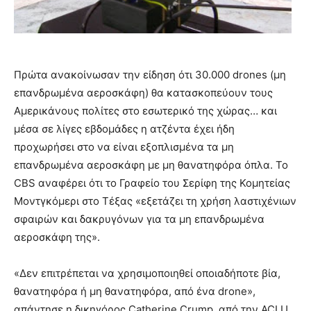
Πρώτα ανακοίνωσαν την είδηση ​​ότι 30.000 drones (μη
επανδρωμένα αεροσκάφη) θα κατασκοπεύουν τους
Αμερικάνους πολίτες στο εσωτερικό της χώρας… και
μέσα σε λίγες εβδομάδες η ατζέντα έχει ήδη
προχωρήσει στο να είναι εξοπλισμένα τα μη
επανδρωμένα αεροσκάφη με μη θανατηφόρα όπλα. Το
CBS αναφέρει ότι το Γραφείο του Σερίφη της Κομητείας
Μοντγκόμερι στο Τέξας «εξετάζει τη χρήση λαστιχένιων
σφαιρών και δακρυγόνων για τα μη επανδρωμένα
αεροσκάφη της».
«Δεν επιτρέπεται να χρησιμοποιηθεί οποιαδήποτε βία,
θανατηφόρα ή μη θανατηφόρα, από ένα drone»,
απάντησε η δικηγόρος Catherine Crump, από την ACLU.