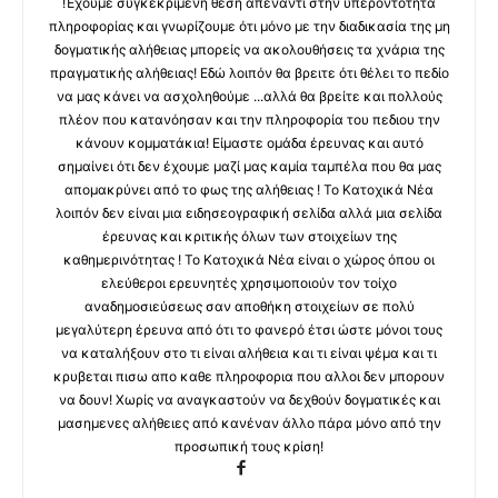
!Έχουμε συγκεκριμένη θέση απέναντι στην υπεροντοτητα
πληροφορίας και γνωρίζουμε ότι μόνο με την διαδικασία της μη
δογματικής αλήθειας μπορείς να ακολουθήσεις τα χνάρια της
πραγματικής αλήθειας! Εδώ λοιπόν θα βρειτε ότι θέλει το πεδίο
να μας κάνει να ασχοληθούμε ...αλλά θα βρείτε και πολλούς
πλέον που κατανόησαν και την πληροφορία του πεδιου την
κάνουν κομματάκια! Είμαστε ομάδα έρευνας και αυτό
σημαίνει ότι δεν έχουμε μαζί μας καμία ταμπέλα που θα μας
απομακρύνει από το φως της αλήθειας ! Το Κατοχικά Νέα
λοιπόν δεν είναι μια ειδησεογραφική σελίδα αλλά μια σελίδα
έρευνας και κριτικής όλων των στοιχείων της
καθημερινότητας ! Το Κατοχικά Νέα είναι ο χώρος όπου οι
ελεύθεροι ερευνητές χρησιμοποιούν τον τοίχο
αναδημοσιεύσεως σαν αποθήκη στοιχείων σε πολύ
μεγαλύτερη έρευνα από ότι το φανερό έτσι ώστε μόνοι τους
να καταλήξουν στο τι είναι αλήθεια και τι είναι ψέμα και τι
κρυβεται πισω απο καθε πληροφορια που αλλοι δεν μπορουν
να δουν! Χωρίς να αναγκαστούν να δεχθούν δογματικές και
μασημενες αλήθειες από κανέναν άλλο πάρα μόνο από την
προσωπική τους κρίση!