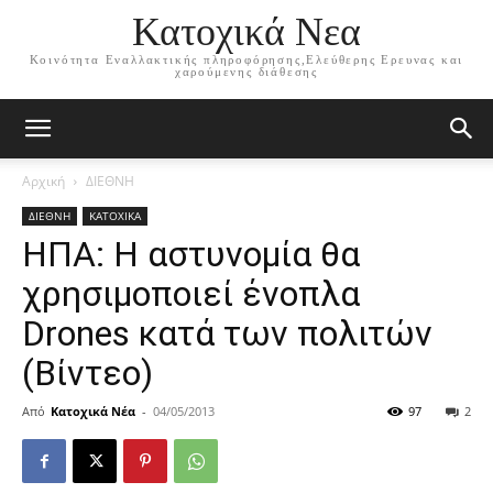
Κατοχικά Νεα
Κοινότητα Εναλλακτικής πληροφόρησης,Ελεύθερης Ερευνας και
χαρούμενης διάθεσης
Αρχική
ΔΙΕΘΝΗ
ΔΙΕΘΝΗ
ΚΑΤΟΧΙΚΑ
ΗΠΑ: Η αστυνομία θα
χρησιμοποιεί ένοπλα
Drones κατά των πολιτών
(Βίντεο)
Από
Κατοχικά Νέα
-
04/05/2013
97
2