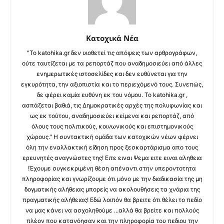
Κατοχικά Νέα
"Το katohika.gr δεν υιοθετεί τις απόψεις των αρθρογράφων,
ούτε ταυτίζεται με τα ρεπορτάζ που αναδημοσιεύει από άλλες
ενημερωτικές ιστοσελίδες και δεν ευθύνεται για την
εγκυρότητα, την αξιοπιστία και το περιεχόμενό τους. Συνεπώς,
δε φέρει καμία ευθύνη εκ του νόμου. Το katohika.gr ,
ασπάζεται βαθιά, τις Δημοκρατικές αρχές της πολυφωνίας και
ως εκ τούτου, αναδημοσιεύει κείμενα και ρεπορτάζ, από
όλους τους πολιτικούς, κοινωνικούς και επιστημονικούς
χώρους." Η συντακτική ομάδα των κατοχικών νέων φέρνει
όλη την εναλλακτική είδηση προς ξεσκαρτάρισμα απο τους
ερευνητές αναγνώστες της! Ειτε ειναι Ψεμα ειτε ειναι αληθεια
!Έχουμε συγκεκριμένη θέση απέναντι στην υπεροντοτητα
πληροφορίας και γνωρίζουμε ότι μόνο με την διαδικασία της μη
δογματικής αλήθειας μπορείς να ακολουθήσεις τα χνάρια της
πραγματικής αλήθειας! Εδώ λοιπόν θα βρειτε ότι θέλει το πεδίο
να μας κάνει να ασχοληθούμε ...αλλά θα βρείτε και πολλούς
πλέον που κατανόησαν και την πληροφορία του πεδιου την