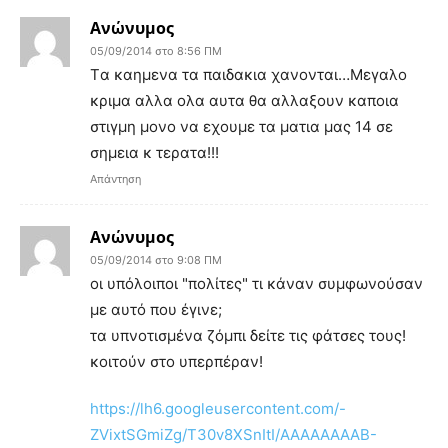
Ανώνυμος
05/09/2014 στο 8:56 ΠΜ
Tα καημενα τα παιδακια χανονται…Μεγαλο
κριμα αλλα ολα αυτα θα αλλαξουν καποια
στιγμη μονο να εχουμε τα ματια μας 14 σε
σημεια κ τερατα!!!
Απάντηση
Ανώνυμος
05/09/2014 στο 9:08 ΠΜ
οι υπόλοιποι "πολίτες" τι κάναν συμφωνούσαν
με αυτό που έγινε;
τα υπνοτισμένα ζόμπι δείτε τις φάτσες τους!
κοιτούν στο υπερπέραν!
https://lh6.googleusercontent.com/-
ZVixtSGmiZg/T30v8XSnItI/AAAAAAAAB-