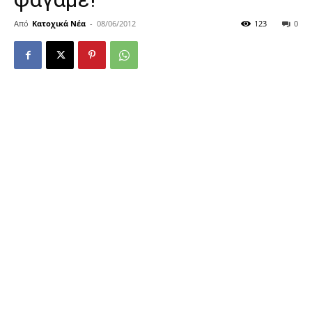
Από
Κατοχικά Νέα
-
08/06/2012
123
0