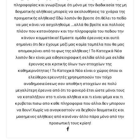
πληροφορίας και γνωρίζουμε ότι μόνο με την διαδικασία της μη
δογματικής αλήθειας μπορείς να ακολουθήσεις τα χνάρια της
πραγματικής αλήθειας! Εδώ λοιπόν θα βρειτε ότι θέλει το πεδίο
να μας κάνει να ασχοληθούμε ...αλλά θα βρείτε και πολλούς
πλέον που κατανόησαν και την πληροφορία του πεδιου την
κάνουν κομματάκια! Είμαστε ομάδα έρευνας και αυτό
σημαίνει ότι δεν έχουμε μαζί μας καμία ταμπέλα που θα μας
απομακρύνει από το φως της αλήθειας ! Το Κατοχικά Νέα
λοιπόν δεν είναι μια ειδησεογραφική σελίδα αλλά μια σελίδα
έρευνας και κριτικής όλων των στοιχείων της
καθημερινότητας ! Το Κατοχικά Νέα είναι ο χώρος όπου οι
ελεύθεροι ερευνητές χρησιμοποιούν τον τοίχο
αναδημοσιεύσεως σαν αποθήκη στοιχείων σε πολύ
μεγαλύτερη έρευνα από ότι το φανερό έτσι ώστε μόνοι τους
να καταλήξουν στο τι είναι αλήθεια και τι είναι ψέμα και τι
κρυβεται πισω απο καθε πληροφορια που αλλοι δεν μπορουν
να δουν! Χωρίς να αναγκαστούν να δεχθούν δογματικές και
μασημενες αλήθειες από κανέναν άλλο πάρα μόνο από την
προσωπική τους κρίση!