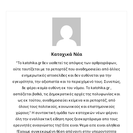
Κατοχικά Νέα
"Το katohika.gr δεν υιοθετεί τις απόψεις των αρθρογράφων,
ούτε ταυτίζεται με τα ρεπορτάζ που αναδημοσιεύει από άλλες
ενημερωτικές ιστοσελίδες και δεν ευθύνεται για την
εγκυρότητα, την αξιοπιστία και το περιεχόμενό τους. Συνεπώς,
δε φέρει καμία ευθύνη εκ του νόμου. Το katohika.gr ,
ασπάζεται βαθιά, τις Δημοκρατικές αρχές της πολυφωνίας και
ως εκ τούτου, αναδημοσιεύει κείμενα και ρεπορτάζ, από
όλους τους πολιτικούς, κοινωνικούς και επιστημονικούς
χώρους." Η συντακτική ομάδα των κατοχικών νέων φέρνει
όλη την εναλλακτική είδηση προς ξεσκαρτάρισμα απο τους
ερευνητές αναγνώστες της! Ειτε ειναι Ψεμα ειτε ειναι αληθεια
!Έχουμε συγκεκριμένη θέση απέναντι στην υπεροντοτητα