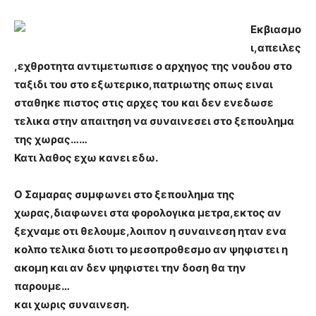
Εκβιασμο
ι,απειλες
,εχθροτητα αντιμετωπισε ο αρχηγος της νουδου στο
ταξιδι του στο εξωτερικο,πατριωτης οπως ειναι
σταθηκε πιστος στις αρχες του και δεν ενεδωσε
τελικα στην απαιτηση να συναινεσει στο ξεπουλημα
της χωρας……
Κατι λαθος εχω κανει εδω.
Ο Σαμαρας συμφωνει στο ξεπουλημα της
χωρας,διαφωνει στα φορολογικα μετρα,εκτος αν
ξεχναμε οτι θελουμε,λοιπον η συναινεση ηταν ενα
κολπο τελικα διοτι το μεσοπροθεσμο αν ψηφιστει η
ακομη και αν δεν ψηφιστει την δοση θα την
παρουμε…
και χωρις συναινεση.