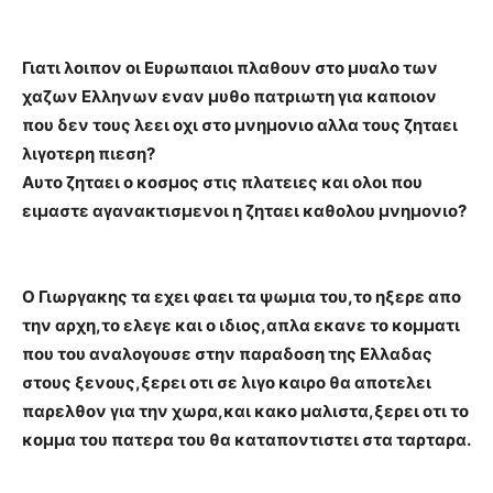
Γιατι λοιπον οι Ευρωπαιοι πλαθουν στο μυαλο των
χαζων Ελληνων εναν μυθο πατριωτη για καποιον
που δεν τους λεει οχι στο μνημονιο αλλα τους ζηταει
λιγοτερη πιεση?
Αυτο ζηταει ο κοσμος στις πλατειες και ολοι που
ειμαστε αγανακτισμενοι η ζηταει καθολου μνημονιο?
Ο Γιωργακης τα εχει φαει τα ψωμια του,το ηξερε απο
την αρχη,το ελεγε και ο ιδιος,απλα εκανε το κομματι
που του αναλογουσε στην παραδοση της Ελλαδας
στους ξενους,ξερει οτι σε λιγο καιρο θα αποτελει
παρελθον για την χωρα,και κακο μαλιστα,ξερει οτι το
κομμα του πατερα του θα καταποντιστει στα ταρταρα.