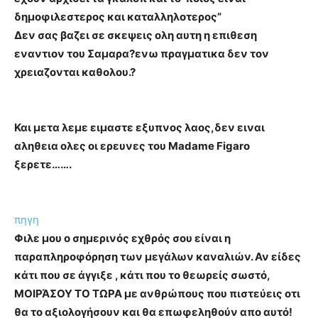
δημοφιλεστερος και καταλληλοτερος”
Δεν σας βαζει σε σκεψεις ολη αυτη η επιθεση
εναντιον του Σαμαρα?ενω πραγματικα δεν τον
χρειαζονται καθολου.?
Και μετα λεμε ειμαστε εξυπνος λαος,δεν ειναι
αληθεια ολες οι ερευνες του Madame Figaro
ξερετε…….
πηγη
Φιλε μου ο σημερινός εχθρός σου είναι η
παραπληροφόρηση των μεγάλων καναλιών. Αν είδες
κάτι που σε άγγιξε , κάτι που το θεωρείς σωστό,
ΜΟΙΡΆΣΟΥ ΤΟ ΤΩΡΑ με ανθρώπους που πιστεύεις οτι
θα το αξιολογήσουν και θα επωφεληθούν απο αυτό!