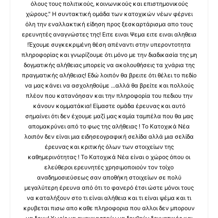
όλους τους πολιτικούς, κοινωνικούς και επιστημονικούς
χώρους." Η συντακτική ομάδα των κατοχικών νέων φέρνει
όλη την εναλλακτική είδηση προς ξεσκαρτάρισμα απο τους
ερευνητές αναγνώστες της! Ειτε ειναι Ψεμα ειτε ειναι αληθεια
!Έχουμε συγκεκριμένη θέση απέναντι στην υπεροντοτητα
πληροφορίας και γνωρίζουμε ότι μόνο με την διαδικασία της μη
δογματικής αλήθειας μπορείς να ακολουθήσεις τα χνάρια της
πραγματικής αλήθειας! Εδώ λοιπόν θα βρειτε ότι θέλει το πεδίο
να μας κάνει να ασχοληθούμε ...αλλά θα βρείτε και πολλούς
πλέον που κατανόησαν και την πληροφορία του πεδιου την
κάνουν κομματάκια! Είμαστε ομάδα έρευνας και αυτό
σημαίνει ότι δεν έχουμε μαζί μας καμία ταμπέλα που θα μας
απομακρύνει από το φως της αλήθειας ! Το Κατοχικά Νέα
λοιπόν δεν είναι μια ειδησεογραφική σελίδα αλλά μια σελίδα
έρευνας και κριτικής όλων των στοιχείων της
καθημερινότητας ! Το Κατοχικά Νέα είναι ο χώρος όπου οι
ελεύθεροι ερευνητές χρησιμοποιούν τον τοίχο
αναδημοσιεύσεως σαν αποθήκη στοιχείων σε πολύ
μεγαλύτερη έρευνα από ότι το φανερό έτσι ώστε μόνοι τους
να καταλήξουν στο τι είναι αλήθεια και τι είναι ψέμα και τι
κρυβεται πισω απο καθε πληροφορια που αλλοι δεν μπορουν