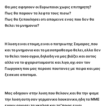
Θα μας αφησουν οι Ευρωπαιοι χωρις επιτηρητη?
Πως θα παρουν τα λεφτα τους πισω?
Πως θα ξεπουλησει οτι απομεινε ενας που δεν θα
θελει το μνημονιο?
Η λυση ειναι ετοιμη,ειναι ο πατριωτης Σαμαρας,που
και το μνημονιο και το μεσοπροθεσμο θελει,αλλα δεν
το θελει τοσο αγριο,δηλαδη να μας βιάζει και αυτος
αλλα να το φχαριστιομαστε και λιγο,οχι σαν τον
Γιωργακη που μας περασε πουτανες με πειρα και μας
ξεσκισε αποτομα.
Μας οδηγουν στην λυση που θελουν,και θα την φαμε
την λυση αυτη σαν γερμανικο λουκανικο,ηδη τα ΜΜΕ
εχουν αρχισει τα γκαλοπ και το”ποιος ειναι