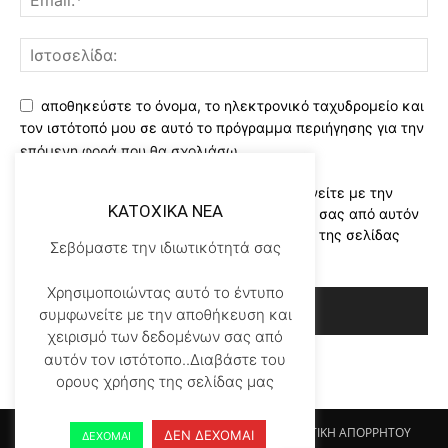
αποθηκεύστε το όνομα, το ηλεκτρονικό ταχυδρομείο και
τον ιστότοπό μου σε αυτό το πρόγραμμα περιήγησης για την
επόμενη φορά που θα σχολιάσω.
Χρησιμοποιώντας αυτό το έντυπο συμφωνείτε με την
KATOXIKA NEA
αποθήκευση και χειρισμό των δεδομένων σας από αυτόν
τον ιστότοπο..Διαβάστε του ορους χρήσης της σελίδας
Σεβόμαστε την ιδιωτικότητά σας
μας
*
Χρησιμοποιώντας αυτό το έντυπο
συμφωνείτε με την αποθήκευση και
χειρισμό των δεδομένων σας από
αυτόν τον ιστότοπο..Διαβάστε του
ορους χρήσης της σελίδας μας
Αρχικη KATOHIKA NEA
Login
Register
ΠΟΛΙΤΙΚΗ ΑΠΟΡΡΗΤΟΥ
ΔΕΝ ΔΕΧΟΜΑΙ
ΔΕΧΟΜΑΙ