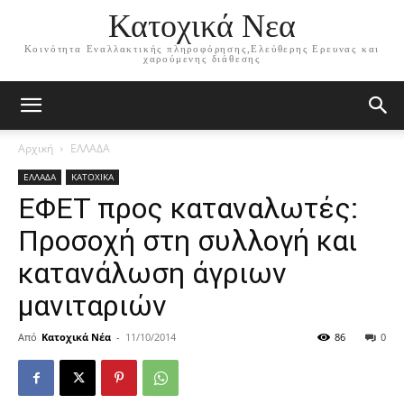
Κατοχικά Νεα
Κοινότητα Εναλλακτικής πληροφόρησης,Ελεύθερης Ερευνας και
χαρούμενης διάθεσης
Αρχική
ΕΛΛΑΔΑ
ΕΛΛΑΔΑ
ΚΑΤΟΧΙΚΑ
ΕΦΕΤ προς καταναλωτές:
Προσοχή στη συλλογή και
κατανάλωση άγριων
μανιταριών
Από
Κατοχικά Νέα
-
11/10/2014
86
0