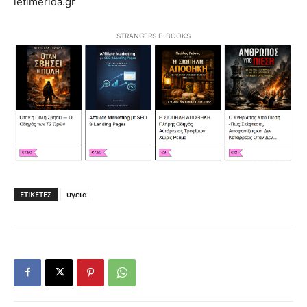
iefimerida.gr
STRANGERS E-BOOKS
ΕΤΙΚΕΤΕΣ
υγεια