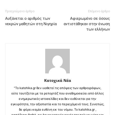
Προηγούμενο άρθρο
Επόμενο άρθρο
Αυξάνεται ο αριθμός των
Αφιερωμένο σε όσους
νεκρών μαθητών στη Νιγηρία
αντιστάθηκαν στην ένωση
των ελλήνων
Κατοχικά Νέα
"Το katohika.gr δεν υιοθετεί τις απόψεις των αρθρογράφων,
ούτε ταυτίζεται με τα ρεπορτάζ που αναδημοσιεύει από άλλες
ενημερωτικές ιστοσελίδες και δεν ευθύνεται για την
εγκυρότητα, την αξιοπιστία και το περιεχόμενό τους. Συνεπώς,
δε φέρει καμία ευθύνη εκ του νόμου. Το katohika.gr ,
ασπάζεται βαθιά, τις Δημοκρατικές αρχές της πολυφωνίας και