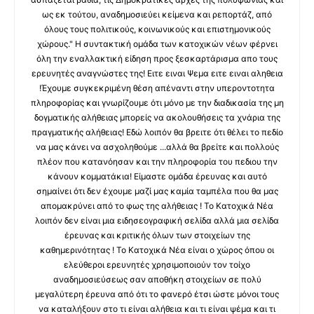
ως εκ τούτου, αναδημοσιεύει κείμενα και ρεπορτάζ, από
όλους τους πολιτικούς, κοινωνικούς και επιστημονικούς
χώρους." Η συντακτική ομάδα των κατοχικών νέων φέρνει
όλη την εναλλακτική είδηση προς ξεσκαρτάρισμα απο τους
ερευνητές αναγνώστες της! Ειτε ειναι Ψεμα ειτε ειναι αληθεια
!Έχουμε συγκεκριμένη θέση απέναντι στην υπεροντοτητα
πληροφορίας και γνωρίζουμε ότι μόνο με την διαδικασία της μη
δογματικής αλήθειας μπορείς να ακολουθήσεις τα χνάρια της
πραγματικής αλήθειας! Εδώ λοιπόν θα βρειτε ότι θέλει το πεδίο
να μας κάνει να ασχοληθούμε ...αλλά θα βρείτε και πολλούς
πλέον που κατανόησαν και την πληροφορία του πεδιου την
κάνουν κομματάκια! Είμαστε ομάδα έρευνας και αυτό
σημαίνει ότι δεν έχουμε μαζί μας καμία ταμπέλα που θα μας
απομακρύνει από το φως της αλήθειας ! Το Κατοχικά Νέα
λοιπόν δεν είναι μια ειδησεογραφική σελίδα αλλά μια σελίδα
έρευνας και κριτικής όλων των στοιχείων της
καθημερινότητας ! Το Κατοχικά Νέα είναι ο χώρος όπου οι
ελεύθεροι ερευνητές χρησιμοποιούν τον τοίχο
αναδημοσιεύσεως σαν αποθήκη στοιχείων σε πολύ
μεγαλύτερη έρευνα από ότι το φανερό έτσι ώστε μόνοι τους
να καταλήξουν στο τι είναι αλήθεια και τι είναι ψέμα και τι