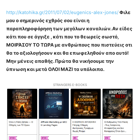
http://katohika.gr/2011/07/02/eugenics-alex-jones/
Φιλε
μου ο σημερινός εχθρός σου είναι η
παραπληροφόρηση των μεγάλων καναλιών. Αν είδες
κάτι που σε άγγιξε , κάτι που το θεωρείς σωστό,
ΜΟΙΡΆΣΟΥ ΤΟ ΤΩΡΑ με ανθρώπους που πιστεύεις οτι
θα το αξιολογήσουν και θα επωφεληθούν απο αυτό!
Μην μένεις απαθής. Πρώτα θα νικήσουμε την
ύπνωση και μετά ΟΛΟΙ ΜΑΖΙ τα υπόλοιπα.
STRANGERS E-BOOKS