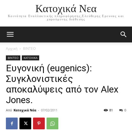
Κατοχικά Νεα
Κοινότητα Εναλλακτικής πληροφόρησης,Ελεύθερης Ερευνας και
χαρούμενης διάθεσης
Αρχική
ΒΙΝΤΕΟ
ΒΙΝΤΕΟ
ΚΑΤΟΧΙΚΑ
Ευγονική (eugenics):
Συγκλονιστικές
αποκαλύψεις από τον Alex
Jones.
Από
Κατοχικά Νέα
-
07/02/2011
81
0