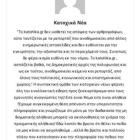
Κατοχικά Νέα
"Το katohika.gr δεν υιοθετεί τις απόψεις των αρθρογράφων,
ούτε ταυτίζεται με τα ρεπορτάζ που αναδημοσιεύει από άλλες
ενημερωτικές ιστοσελίδες και δεν ευθύνεται για την
εγκυρότητα, την αξιοπιστία και το περιεχόμενό τους. Συνεπώς,
δε φέρει καμία ευθύνη εκ του νόμου. Το katohika.gr ,
ασπάζεται βαθιά, τις Δημοκρατικές αρχές της πολυφωνίας και
ως εκ τούτου, αναδημοσιεύει κείμενα και ρεπορτάζ, από
όλους τους πολιτικούς, κοινωνικούς και επιστημονικούς
χώρους." Η συντακτική ομάδα των κατοχικών νέων φέρνει
όλη την εναλλακτική είδηση προς ξεσκαρτάρισμα απο τους
ερευνητές αναγνώστες της! Ειτε ειναι Ψεμα ειτε ειναι αληθεια
!Έχουμε συγκεκριμένη θέση απέναντι στην υπεροντοτητα
πληροφορίας και γνωρίζουμε ότι μόνο με την διαδικασία της μη
δογματικής αλήθειας μπορείς να ακολουθήσεις τα χνάρια της
πραγματικής αλήθειας! Εδώ λοιπόν θα βρειτε ότι θέλει το πεδίο
να μας κάνει να ασχοληθούμε ...αλλά θα βρείτε και πολλούς
πλέον που κατανόησαν και την πληροφορία του πεδιου την