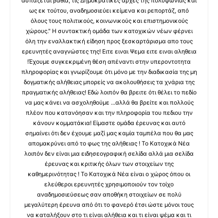
ασπάζεται βαθιά, τις Δημοκρατικές αρχές της πολυφωνίας και
ως εκ τούτου, αναδημοσιεύει κείμενα και ρεπορτάζ, από
όλους τους πολιτικούς, κοινωνικούς και επιστημονικούς
χώρους." Η συντακτική ομάδα των κατοχικών νέων φέρνει
όλη την εναλλακτική είδηση προς ξεσκαρτάρισμα απο τους
ερευνητές αναγνώστες της! Ειτε ειναι Ψεμα ειτε ειναι αληθεια
!Έχουμε συγκεκριμένη θέση απέναντι στην υπεροντοτητα
πληροφορίας και γνωρίζουμε ότι μόνο με την διαδικασία της μη
δογματικής αλήθειας μπορείς να ακολουθήσεις τα χνάρια της
πραγματικής αλήθειας! Εδώ λοιπόν θα βρειτε ότι θέλει το πεδίο
να μας κάνει να ασχοληθούμε ...αλλά θα βρείτε και πολλούς
πλέον που κατανόησαν και την πληροφορία του πεδιου την
κάνουν κομματάκια! Είμαστε ομάδα έρευνας και αυτό
σημαίνει ότι δεν έχουμε μαζί μας καμία ταμπέλα που θα μας
απομακρύνει από το φως της αλήθειας ! Το Κατοχικά Νέα
λοιπόν δεν είναι μια ειδησεογραφική σελίδα αλλά μια σελίδα
έρευνας και κριτικής όλων των στοιχείων της
καθημερινότητας ! Το Κατοχικά Νέα είναι ο χώρος όπου οι
ελεύθεροι ερευνητές χρησιμοποιούν τον τοίχο
αναδημοσιεύσεως σαν αποθήκη στοιχείων σε πολύ
μεγαλύτερη έρευνα από ότι το φανερό έτσι ώστε μόνοι τους
να καταλήξουν στο τι είναι αλήθεια και τι είναι ψέμα και τι