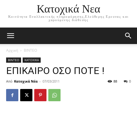
Κατοχικά Νεα
Κοινότητα Εναλλακτικής πληροφόρησης,Ελεύθερης Ερευνας και
χαρούμενης διάθεσης
Αρχική
ΒΙΝΤΕΟ
ΒΙΝΤΕΟ
ΚΑΤΟΧΙΚΑ
ΕΠΙΚΑΙΡΟ ΟΣΟ ΠΟΤΕ !
Από
Κατοχικά Νέα
-
07/03/2011
88
0