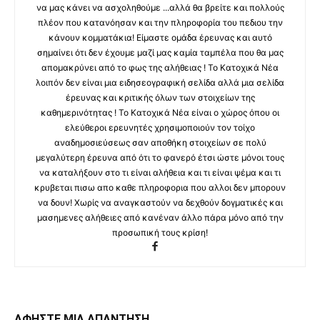
να μας κάνει να ασχοληθούμε ...αλλά θα βρείτε και πολλούς
πλέον που κατανόησαν και την πληροφορία του πεδιου την
κάνουν κομματάκια! Είμαστε ομάδα έρευνας και αυτό
σημαίνει ότι δεν έχουμε μαζί μας καμία ταμπέλα που θα μας
απομακρύνει από το φως της αλήθειας ! Το Κατοχικά Νέα
λοιπόν δεν είναι μια ειδησεογραφική σελίδα αλλά μια σελίδα
έρευνας και κριτικής όλων των στοιχείων της
καθημερινότητας ! Το Κατοχικά Νέα είναι ο χώρος όπου οι
ελεύθεροι ερευνητές χρησιμοποιούν τον τοίχο
αναδημοσιεύσεως σαν αποθήκη στοιχείων σε πολύ
μεγαλύτερη έρευνα από ότι το φανερό έτσι ώστε μόνοι τους
να καταλήξουν στο τι είναι αλήθεια και τι είναι ψέμα και τι
κρυβεται πισω απο καθε πληροφορια που αλλοι δεν μπορουν
να δουν! Χωρίς να αναγκαστούν να δεχθούν δογματικές και
μασημενες αλήθειες από κανέναν άλλο πάρα μόνο από την
προσωπική τους κρίση!
ΑΦΗΣΤΕ ΜΙΑ ΑΠΑΝΤΗΣΗ