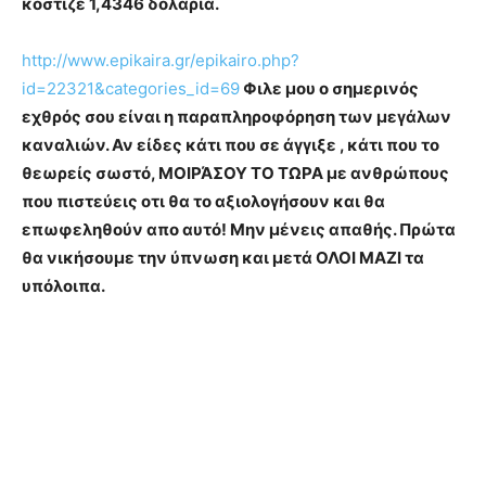
κόστιζε 1,4346 δολάρια.
http://www.epikaira.gr/epikairo.php?
id=22321&categories_id=69
Φιλε μου ο σημερινός
εχθρός σου είναι η παραπληροφόρηση των μεγάλων
καναλιών. Αν είδες κάτι που σε άγγιξε , κάτι που το
θεωρείς σωστό, ΜΟΙΡΆΣΟΥ ΤΟ ΤΩΡΑ με ανθρώπους
που πιστεύεις οτι θα το αξιολογήσουν και θα
επωφεληθούν απο αυτό! Μην μένεις απαθής. Πρώτα
θα νικήσουμε την ύπνωση και μετά ΟΛΟΙ ΜΑΖΙ τα
υπόλοιπα.