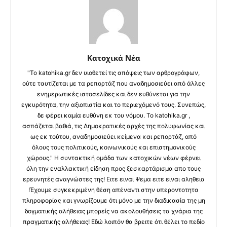
Κατοχικά Νέα
"Το katohika.gr δεν υιοθετεί τις απόψεις των αρθρογράφων,
ούτε ταυτίζεται με τα ρεπορτάζ που αναδημοσιεύει από άλλες
ενημερωτικές ιστοσελίδες και δεν ευθύνεται για την
εγκυρότητα, την αξιοπιστία και το περιεχόμενό τους. Συνεπώς,
δε φέρει καμία ευθύνη εκ του νόμου. Το katohika.gr ,
ασπάζεται βαθιά, τις Δημοκρατικές αρχές της πολυφωνίας και
ως εκ τούτου, αναδημοσιεύει κείμενα και ρεπορτάζ, από
όλους τους πολιτικούς, κοινωνικούς και επιστημονικούς
χώρους." Η συντακτική ομάδα των κατοχικών νέων φέρνει
όλη την εναλλακτική είδηση προς ξεσκαρτάρισμα απο τους
ερευνητές αναγνώστες της! Ειτε ειναι Ψεμα ειτε ειναι αληθεια
!Έχουμε συγκεκριμένη θέση απέναντι στην υπεροντοτητα
πληροφορίας και γνωρίζουμε ότι μόνο με την διαδικασία της μη
δογματικής αλήθειας μπορείς να ακολουθήσεις τα χνάρια της
πραγματικής αλήθειας! Εδώ λοιπόν θα βρειτε ότι θέλει το πεδίο