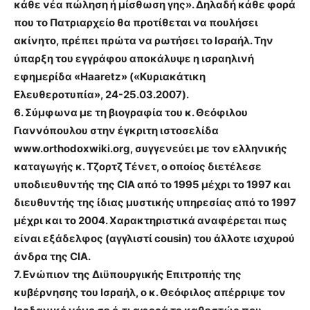
κάθε νέα πώληση ή μίσθωση γης». Δηλαδή κάθε φορά
που το Πατριαρχείο θα προτίθεται να πουλήσει
ακίνητο, πρέπει πρώτα να ρωτήσει το Ισραήλ. Την
ύπαρξη του εγγράφου αποκάλυψε η ισραηλινή
εφημερίδα «Haaretz» («Κυριακάτικη
Ελευθεροτυπία», 24-25.03.2007).
6. Σύμφωνα με τη βιογραφία του κ. Θεόφιλου
Γιαννόπουλου στην έγκριτη ιστοσελίδα
www.orthodoxwiki.org, συγγενεύει με τον ελληνικής
καταγωγής κ. Τζορτζ Τένετ, ο οποίος διετέλεσε
υποδιευθυντής της CIA από το 1995 μέχρι το 1997 και
διευθυντής της ίδιας μυστικής υπηρεσίας από το 1997
μέχρι και το 2004. Χαρακτηριστικά αναφέρεται πως
είναι εξάδελφος (αγγλιστί cousin) του άλλοτε ισχυρού
άνδρα της CIA.
7. Ενώπιον της Διϋπουργικής Επιτροπής της
κυβέρνησης του Ισραήλ, ο κ. Θεόφιλος απέρριψε τον