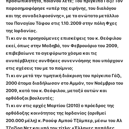
προσωπικότητα, ποιανού λέτε; Του πρίγκιπα Γάζι! Τον
παρασημοφόρησε «υπέρ της ειρήνης, του διαλόγου
και της συναδελφοσύνης», με το ανώτατο μετάλλιο
του Παναγίου Τάφου στις 1.10. 2009 στην πόλη Φχες
της Ιορδανίας.
Τι κι αν οι προηγούμενες επισκέψεις του κ. Θεόφιλου
εκεί, όπως στην Μαδηβά, τον Φεβρουάριο του 2009,
επιβεβαίωνε το αγεφύρωτο χάσμα και τις
ανυπέρβλητες συνθήκες συνεννόησης που υπάρχουν
στις σχέσεις του με το ποίμνιο;
Τι κι αν μετά την τιμητική διάκριση του πρίγκιπα Γάζι,
2000 άτομα διαδήλωσαν στο Αμμάν, τον Νοέμβριο του
2009, κατά του κ. Θεόφιλου, μεταξύ αυτών και
ορθόδοξοι βουλευτές;
Τι κι αν στις αρχές Μαρτίου (2010) ο πρόεδρος της
ορθόδοξης κοινότητας της Ιορδανίας (αριθμεί
200.000 μέλη) κ. Ραούφ Αμπού Τζάμπερ, μέσω του Αλ
Τζαζίρα Νετ και υπό τον τίτλο: «Έλληνες παπάδες