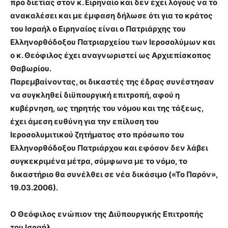
προ διετίας στον κ. Ειρηναίο και δεν έχει λόγους να το
ανακαλέσει και με έμφαση δήλωσε ότι για το κράτος
του Ισραήλ ο Ειρηναίος είναι ο Πατριάρχης του
Ελληνορθόδοξου Πατριαρχείου των Ιεροσολύμων και
ο κ. Θεόφιλος έχει αναγνωριστεί ως Αρχιεπίσκοπος
Θαβωρίου.
Παρεμβαίνοντας, οι δικαστές της έδρας συνέστησαν
να συγκληθεί διϋπουργική επιτροπή, αφού η
κυβέρνηση, ως τηρητής του νόμου και της τάξεως,
έχει άμεση ευθύνη για την επίλυση του
Ιεροσολυμιτικού ζητήματος στο πρόσωπο του
Ελληνορθόδοξου Πατριάρχου και εφόσον δεν λάβει
συγκεκριμένα μέτρα, σύμφωνα με το νόμο, το
δικαστήριο θα συνέλθει σε νέα δικάσιμο («Το Παρόν»,
19.03.2006).
Ο Θεόφιλος ενώπιον της Διϋπουργικής Επιτροπής
του Ισραήλ