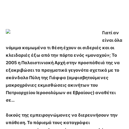
Γιατί αν
είναι όλα
νόμιμα καμωμένα τι θέση έχουν οι σιδεριές και οι
κλειδαριές έξω από την πόρτα ενός «μοναχού»; Το
2005 η Παλαιστινιακή Αρχή στην προσπάθειά της να
εξακριβώσει τα πραγματικά γεγονότα σχετικά με το
σκάνδαλο Πύλη της Γιάφφα (αμφισβητούμενες
μακροχρόνιες εκμισθώσεις ακινήτων του
Πατριαρχείου Ιεροσολύμων σε Εβραίους) αναθέτει
σε…
δικούς της εμπειρογνώμονες να διερευνήσουν την
υπόθεση. Το πόρισμά τους καταγράφει