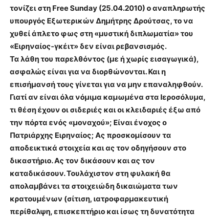
τονίζει στη Free Sunday (25.04.2010) ο αναπληρωτής
υπουργός Εξωτερικών Δημήτρης Δρούτσας, το να
χυθεί άπλετο φως στη «μυστική διπλωματία» του
«Ειρηναίος-γκέιτ» δεν είναι ρεβανσισμός.
Τα λάθη του παρελθόντος (με ή χωρίς εισαγωγικά),
ασφαλώς είναι για να διορθώνονται. Και η
επισήμανσή τους γίνεται για να μην επαναληφθούν.
Γιατί αν είναι όλα νόμιμα καμωμένα στα Ιεροσόλυμα,
τι θέση έχουν οι σιδεριές και οι κλειδαριές έξω από
την πόρτα ενός «μοναχού»; Είναι ένοχος ο
Πατριάρχης Ειρηναίος; Ας προσκομίσουν τα
αποδεικτικά στοιχεία και ας τον οδηγήσουν στο
δικαστήριο. Ας τον δικάσουν και ας τον
καταδικάσουν. Τουλάχιστον στη φυλακή θα
απολαμβάνει τα στοιχειώδη δικαιώματα των
κρατουμένων (σίτιση, ιατροφαρμακευτική
περίθαλψη, επισκεπτήριο και ίσως τη δυνατότητα