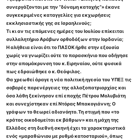
συνεργάζονται με την “δύναμη κατοχής”» έκανε
συγκεκριμένες καταγγελίες για εκχωρήσεις
εκκλησιαστικής γης σε Ισραηλινούς;
Τι κι αν τις επόμενες ημέρες του Ιουλίου επίκειται
συλλαλητήριο Αράβων ορθοδόξων στην Ιορδανία;
Η αλήθεια είναι ότι το ΠΑΣΟΚ ήρθε στην εξουσία
χωρίς να γνωρίζει ούτε το παρασκήνιο που οδήγησε
στην απομάκρυνση του κ. Ειρηναίου, ούτε φυσικά
πως εδραιώθηκε ο κ. Θεόφιλος.
Θα χρεωθεί άραγε η νέα πολιτική ηγεσία του ΥΠΕΞ τις
σοβαρές παρενέργειες της αλλαξοπατριαρχίας και
όσα λάθη ξεκίνησαν επί εποχής Πέτρου Μολυβιάτη
και συνεχίστηκαν επί Ντόρας Μπακογιάννη; Ο
γράφων το θεωρεί αδιανόητο. Τη στιγμή που «το
κράτος οικοδομείται εκ βάθρων» και η μάχη της
Ελλάδας στη διεθνή σκηνή έχει τα χαρακτηριστικά
ενός «μαραθώνιου με ρυθμό κατοσταριού», όπως