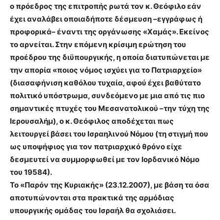
ο πρόεδρος της επιτροπής ρωτά τον κ. Θεόφιλο εάν
έχει αναλάβει οποιαδήποτε δέσμευση –εγγράφως ή
προφορικά– έναντι της οργάνωσης «Χαμάς». Εκείνος
το αρνείται. Στην επόμενη κρίσιμη ερώτηση του
προέδρου της διϋπουργικής, η οποία διατυπώνεται με
την απορία «ποιος νόμος ισχύει για το Πατριαρχείο»
(διασαφήνιση καθόλου τυχαία, αφού έχει βαθύτατο
πολιτικό υπόστρωμα, συνδεόμενο με μια από τις πιο
σημαντικές πτυχές του Μεσανατολικού –την τύχη της
Ιερουσαλήμ), ο κ. Θεόφιλος αποδέχεται πως
λειτουργεί βάσει του Ισραηλινού Νόμου (τη στιγμή που
ως υποψήφιος για τον πατριαρχικό θρόνο είχε
δεσμευτεί να συμμορφωθεί με τον Ιορδανικό Νόμο
του 19584).
Το «Παρόν της Κυριακής» (23.12.2007), με βάση τα όσα
αποτυπώνονται στα πρακτικά της αρμόδιας
υπουργικής ομάδας του Ισραήλ θα σχολιάσει.