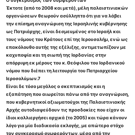
Ο συγκερασμός των συμφερόντων
Έκτοτε (από το 2008 και μετά), μέλη παλαιστινιακών
οργανώσεων θεωρούν ασύλληπτο ότι για να λάβει
την επίσημη αναγνώριση της Ισραηλινής κυβέρνησης
ως Πατριάρχης, είναι δεσμευμένος στο Ισραήλ και
τους νόμους του Κράτους επί της Ιερουσαλήμ, ενώ ως
επακόλουθο αυτής της εξέλιξης, αντιμετωπίζουν με
καχυποψία και τη σιωπή της Ιορδανίας στην
απόρριψη εκ μέρους του κ. Θεόφιλου του Ιορδανικού
νόμου που διέπει τη λειτουργία του Πατριαρχείου
Ιεροσολύμων.7
Είναι δε τόσο μεγάλος ο σκεπτικισμός και η
εξαπάτηση που αιωρείται πάνω από την αναγνώριση,
που κυβερνητικοί αξιωματούχοι της Παλαιστινιακής
Αρχής αυτοδιαψεύδουν τις προσδοκίες που είχαν οι
ίδιοι καλλιεργήσει αρχικά (το 2005) και τώρα κάνουν
λόγο για μία διαδικασία εκλογής, με απώτερο στόχο
τον συγκερασμό συμφερόντων, μέσα από την