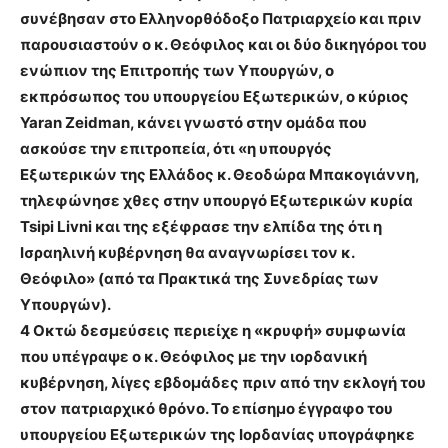
συνέβησαν στο Ελληνορθόδοξο Πατριαρχείο και πριν
παρουσιαστούν ο κ. Θεόφιλος και οι δύο δικηγόροι του
ενώπιον της Επιτροπής των Υπουργών, ο
εκπρόσωπος του υπουργείου Εξωτερικών, ο κύριος
Yaran Zeidman, κάνει γνωστό στην ομάδα που
ασκούσε την επιτροπεία, ότι «η υπουργός
Εξωτερικών της Ελλάδος κ. Θεοδώρα Μπακογιάννη,
τηλεφώνησε χθες στην υπουργό Εξωτερικών κυρία
Tsipi Livni και της εξέφρασε την ελπίδα της ότι η
Ισραηλινή κυβέρνηση θα αναγνωρίσει τον κ.
Θεόφιλο» (από τα Πρακτικά της Συνεδρίας των
Υπουργών).
4 Οκτώ δεσμεύσεις περιείχε η «κρυφή» συμφωνία
που υπέγραψε ο κ. Θεόφιλος με την ιορδανική
κυβέρνηση, λίγες εβδομάδες πριν από την εκλογή του
στον πατριαρχικό θρόνο. Το επίσημο έγγραφο του
υπουργείου Εξωτερικών της Ιορδανίας υπογράφηκε