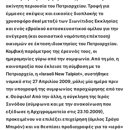
ακίνητη περιουσία του Πατριαρχείου. Τροφή για
έμμεσες σκέψεις και εικασίες διαπλοκής το
χρυσοφόρο deal μεταξύ των Σιωνίτιδας Εκκλησίας
και ενός εβραϊκού κατασκευαστικού ομίλου για την
ανέγερση (και ουσιαστικά νομότυπη επέκταση)
οικισμών σε έκταση ιδιοκτησίας του Πατριαρχείου.
Κομβική παράμετρος της έρευνάς τους, οι
ημερομηνίες γύρω από την συμφωνία. Από τη μία, η
κοινοπραξία που έκλεισε τη σύμβαση με το
Πατριαρχείο, η «Israeli New Talpiot», συστήθηκε
νομικά στις 27 Απριλίου 2009, μόλις μία ημέρα πριν
την υπογραφή της συμφωνίας παραχώρησης από τον
κ. Θεόφιλο! Από την άλλη, η σύγκληση της Ιεράς
Συνόδου (σύμφωνα και με την ανακοίνωση που
εξέδωσε η Αρχιγραμματεία στις 23.10.2009),
προκειμένου να επιλέξει επιχείρηση (όμιλος Σράγα
Μπιράν) και να θεσπίσει προδιαγραφές για τα «ιερά»