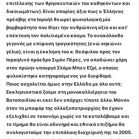
επιτέλεσης των θρησκευτικών του καθηκόντων και
δικαιωμάτων). Είναι απορίας άξιο πως ο Έλληνας
πρέσβης στο Ισραήλ θεωρεί φυσιολογική μία
βαρβαρότητα που θίγει την ανθρώπινη αξία και κατ’
επέκταση τον πολιτισμένο κόσμο. Το ανακόλουθο
γεγονός με επίφαση τραγικότητας (ενώ σηκώνει
γέλια), είναι η έκκληση του κ. Θεόφιλου προς τον
Ισραηλινό πρόεδρο Σιμόν Πέρες, να αποδώσει χάρη
στον πρώην υπουργό Σλόμο Μπεν Εζρί, ο οποίος
φυλακίστηκε κατηγορούμενος για διαφθορά.
Ποιος ασχολείται όμως στην Ελλάδα με όλα αυτά;
Εκκλησιαστικά ζούμε στη μονοκαλλιέργεια του
Βατοπαιδίου κι εκεί δεν υπάρχει τίποτε άλλο. Μόνον
όταν τα μποφόρ της αλλαξοπατριαρχίας θα έχουν
εξελιχθεί σε τσουνάμι χωρίς να το καταλάβουμε και
το τίμημα θα είναι οδυνηρό και εθνικά επιζήμιο θα
αναλογιστούμε την επιπόλαιη διαχείρισή της το 2005.