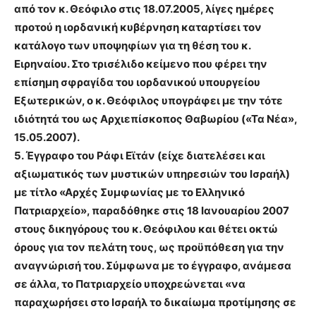
από τον κ. Θεόφιλο στις 18.07.2005, λίγες ημέρες
προτού η ιορδανική κυβέρνηση καταρτίσει τον
κατάλογο των υποψηφίων για τη θέση του κ.
Ειρηναίου. Στο τρισέλιδο κείμενο που φέρει την
επίσημη σφραγίδα του ιορδανικού υπουργείου
Εξωτερικών, ο κ. Θεόφιλος υπογράφει με την τότε
ιδιότητά του ως Αρχιεπίσκοπος Θαβωρίου («Τα Νέα»,
15.05.2007).
5. Έγγραφο του Ράφι Εϊτάν (είχε διατελέσει και
αξιωματικός των μυστικών υπηρεσιών του Ισραήλ)
με τίτλο «Αρχές Συμφωνίας με το Ελληνικό
Πατριαρχείο», παραδόθηκε στις 18 Ιανουαρίου 2007
στους δικηγόρους του κ. Θεόφιλου και θέτει οκτώ
όρους για τον πελάτη τους, ως προϋπόθεση για την
αναγνώρισή του. Σύμφωνα με το έγγραφο, ανάμεσα
σε άλλα, το Πατριαρχείο υποχρεώνεται «να
παραχωρήσει στο Ισραήλ το δικαίωμα προτίμησης σε