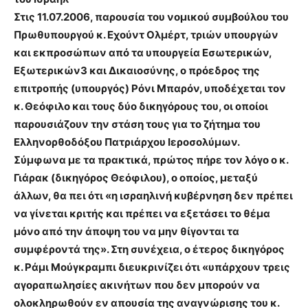
Στις 11.07.2006, παρουσία του νομικού συμβούλου του
Πρωθυπουργού κ. Εχούντ Ολμέρτ, τριών υπουργών
και εκπροσώπων από τα υπουργεία Εσωτερικών,
Εξωτερικών3 και Δικαιοσύνης, ο πρόεδρος της
επιτροπής (υπουργός) Ρόνι Μπαρόν, υποδέχεται τον
κ. Θεόφιλο και τους δύο δικηγόρους του, οι οποίοι
παρουσιάζουν την στάση τους για το ζήτημα του
Ελληνορθοδόξου Πατριάρχου Ιεροσολύμων.
Σύμφωνα με τα πρακτικά, πρώτος πήρε τον λόγο ο κ.
Γιάρακ (δικηγόρος Θεόφιλου), ο οποίος, μεταξύ
άλλων, θα πει ότι «η ισραηλινή κυβέρνηση δεν πρέπει
να γίνεται κριτής και πρέπει να εξετάσει το θέμα
μόνο από την άποψη του να μην θίγονται τα
συμφέροντά της». Στη συνέχεια, ο έτερος δικηγόρος
κ. Ράμι Μούγκραμπι διευκρινίζει ότι «υπάρχουν τρεις
αγοραπωλησίες ακινήτων που δεν μπορούν να
ολοκληρωθούν εν απουσία της αναγνώρισης του κ.