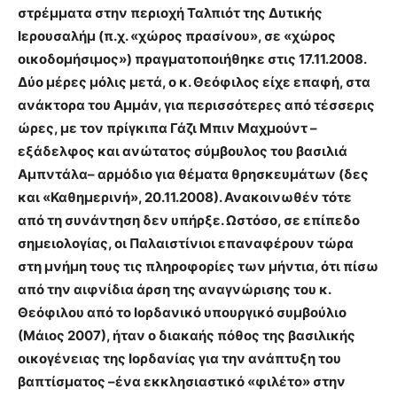
στρέμματα στην περιοχή Ταλπιότ της Δυτικής
Ιερουσαλήμ (π.χ. «χώρος πρασίνου», σε «χώρος
οικοδομήσιμος») πραγματοποιήθηκε στις 17.11.2008.
Δύο μέρες μόλις μετά, ο κ. Θεόφιλος είχε επαφή, στα
ανάκτορα του Αμμάν, για περισσότερες από τέσσερις
ώρες, με τον πρίγκιπα Γάζι Μπιν Μαχμούντ –
εξάδελφος και ανώτατος σύμβουλος του βασιλιά
Αμπντάλα– αρμόδιο για θέματα θρησκευμάτων (δες
και «Καθημερινή», 20.11.2008). Ανακοινωθέν τότε
από τη συνάντηση δεν υπήρξε. Ωστόσο, σε επίπεδο
σημειολογίας, οι Παλαιστίνιοι επαναφέρουν τώρα
στη μνήμη τους τις πληροφορίες των μήντια, ότι πίσω
από την αιφνίδια άρση της αναγνώρισης του κ.
Θεόφιλου από το Ιορδανικό υπουργικό συμβούλιο
(Μάιος 2007), ήταν ο διακαής πόθος της βασιλικής
οικογένειας της Ιορδανίας για την ανάπτυξη του
βαπτίσματος –ένα εκκλησιαστικό «φιλέτο» στην