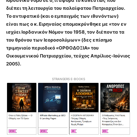
Ιορδανικό νόμο σε ό,τι αφορά το καθεστώς που
διέπει τη λειτουργία του παλαίφατου Πατριαρχείου.
Το αντιφατικό (και ο εμπαιγμός των ιθυνόντων)
είναι πως ο κ. Ειρηναίος απομακρύνθηκε με «τον εν
ισχύει Ιορδανικόν Νόμον του 1958, τον διέποντα τα
του θρόνου των Ιεοροσολύμων» (δες επίσημο
τριμηνιαίο περιοδικό «ΟΡΘΟΔΟΞΙΑ» του
Οικουμενικού Πατριαρχείου, τεύχος Απρίλιος-Ιούνιος
2005).
STRANGERS E-BOOKS