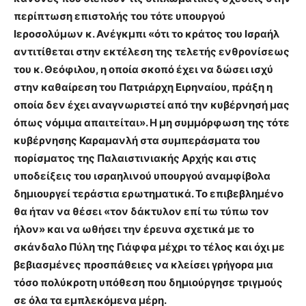
περίπτωση επιστολής του τότε υπουργού
Ιεροσολύμων κ. Ανέγκμπι «ότι το κράτος του Ισραήλ
αντιτίθεται στην εκτέλεση της τελετής ενθρονίσεως
του κ. Θεόφιλου, η οποία σκοπό έχει να δώσει ισχύ
στην καθαίρεση του Πατριάρχη Ειρηναίου, πράξη η
οποία δεν έχει αναγνωριστεί από την κυβέρνησή μας
όπως νόμιμα απαιτείται». Η μη συμμόρφωση της τότε
κυβέρνησης Καραμανλή στα συμπεράσματα του
πορίσματος της Παλαιστινιακής Αρχής και στις
υποδείξεις του ισραηλινού υπουργού αναμφίβολα
δημιουργεί τεράστια ερωτηματικά. Το επιβεβλημένο
θα ήταν να θέσει «τον δάκτυλον επί τω τύπω τον
ήλον» και να ωθήσει την έρευνα σχετικά με το
σκάνδαλο Πύλη της Γιάφφα μέχρι το τέλος και όχι με
βεβιασμένες προσπάθειες να κλείσει γρήγορα μια
τόσο πολύκροτη υπόθεση που δημιούργησε τριγμούς
σε όλα τα εμπλεκόμενα μέρη.