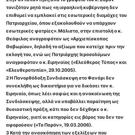
τονιζόταν ρητά πως «η ισραηλινή κυβέρνηση δεν
επιθυμεί να εμπλακεί στις εσωτερικές διαμάχες του
Πατριαρχείου, όπου εξακολουθούν να υπάρχουν
εσωτερικές φατρίες». Μάλιστα, στην επιστολή ο κ.
Θεόφιλος αναγραφόταν ως «Αρχιεπίσκοπος
Θαβωρίου», δηλαδή το αξίωμα που κατείχε πριν την
εκλογή του, ενώ ως Πατριάρχης Ιεροσολύμων
αναγραφόταν ο κ. Ειρηναίος («Ελεύθερος Τύπος» και
«Ελευθεροτυπία», 29.10.2005).
2 Η Πανορθόδοξη Συνδιάσκεψη στο Φανάρι δεν
συνεκλήθη ως δικαστήριο για να δικάσει τον κ.
Ειρηναίο, όπως λέει σαφώς και η ανακοίνωση της
Συνδιάσκεψης, αλλά να υποβάλλει παραίτηση ως
θυσιαστική πράξη, κάτι που δεν δέχθηκε ο κ.
Ειρηναίος, γιατί οι κατηγορίες εις βάρος του δεν τον
αφορούσαν («Το Παρόν», 19.03.2006).
3 Κατά την ανασκόπηση των εξελίξεων που