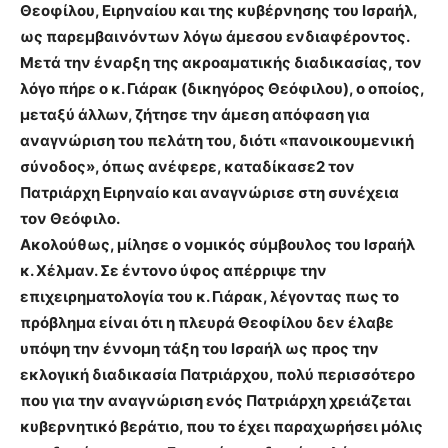
Θεοφίλου, Ειρηναίου και της κυβέρνησης του Ισραήλ,
ως παρεμβαινόντων λόγω άμεσου ενδιαφέροντος.
Μετά την έναρξη της ακροαματικής διαδικασίας, τον
λόγο πήρε ο κ. Γιάρακ (δικηγόρος Θεόφιλου), ο οποίος,
μεταξύ άλλων, ζήτησε την άμεση απόφαση για
αναγνώριση του πελάτη του, διότι «πανοικουμενική
σύνοδος», όπως ανέφερε, καταδίκασε2 τον
Πατριάρχη Ειρηναίο και αναγνώρισε στη συνέχεια
τον Θεόφιλο.
Ακολούθως, μίλησε ο νομικός σύμβουλος του Ισραήλ
κ. Χέλμαν. Σε έντονο ύφος απέρριψε την
επιχειρηματολογία του κ. Γιάρακ, λέγοντας πως το
πρόβλημα είναι ότι η πλευρά Θεοφίλου δεν έλαβε
υπόψη την έννομη τάξη του Ισραήλ ως προς την
εκλογική διαδικασία Πατριάρχου, πολύ περισσότερο
που για την αναγνώριση ενός Πατριάρχη χρειάζεται
κυβερνητικό βεράτιο, που το έχει παραχωρήσει μόλις