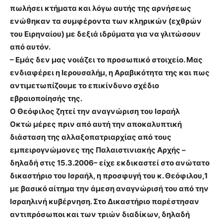
πωλήσει κτήματα και λόγω αυτής της αρνήσεως
ενώθηκαν τα συμφέροντα των κληρικών (εχθρών
του Ειρηναίου) με δεξιά ιδρύματα για να γλιτώσουν
από αυτόν.
– Εμάς δεν μας νοιάζει το προσωπικό στοιχείο. Μας
ενδιαφέρει η Ιερουσαλήμ, η Αραβικότητα της και πως
αντιμετωπίζουμε το επικίνδυνο σχέδιο
εβραιοποίησής της.
Ο Θεόφιλος ζητεί την αναγνώριση του Ισραήλ
Οκτώ μέρες πριν από αυτή την αποκαλυπτική
διάσταση της αλλαξοπατριαρχίας από τους
εμπειρογνώμονες της Παλαιστινιακής Αρχής –
δηλαδή στις 15.3.2006– είχε εκδικαστεί στο ανώτατο
δικαστήριο του Ισραήλ, η προσφυγή του κ. Θεόφιλου,1
με βασικό αίτημα την άμεση αναγνώρισή του από την
Ισραηλινή κυβέρνηση. Στο Δικαστήριο παρέστησαν
αντιπρόσωποι και των τριών διαδίκων, δηλαδή