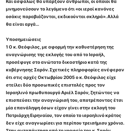
Και ασφαλώς θα υπάρξουν άνθρωποι, οι οποίοι θα
μνημονεύσουν το λεγόμενο ότι «οι ιεροί κανόνες
οσάκις παραβιάζονται, εκδικούνται σκληρά». Αλλά
θα είναι αργά…
Υποσημειώσεις
1 Ο κ. Θεόφιλος, με αφορμή την καθυστέρηση της
αναγνώρισης της εκλογής του από το Ισραήλ,
προσέφυγε στο ανώτατο δικαστήριο κατά της
κυβέρνησης Σαρόν. Σχετικές πληροφορίες ανέφεραν
ότι στις αρχές Οκτωβρίου 2005 ο κ. Θεόφιλος είχε
στείλει δύο προσωπικές επιστολές προς τον
Ισραηλινό πρωθυπουργό Αριέλ Σαρόν, ζητώντας να
επισπεύσει την αναγνώρισή του, αποτρέποντας έτσι
μία επανάληψη όσων είχαν γίνει στην εκλογή του
Πατριάρχη Ειρηναίου, τον οποίο το ισραηλινό κράτος
δεν είχε αναγνωρίσει για περίπου τρεισήμισυ χρόνια.
Στην ανταπάντηση από το γραφείο του κ. Σαρόν