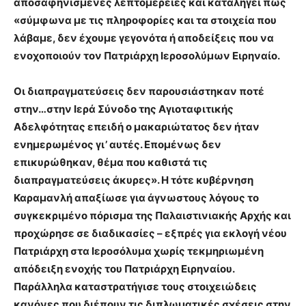
αποσαφηνισμένες λεπτομέρειες και καταλήγει πως
«σύμφωνα με τις πληροφορίες και τα στοιχεία που
λάβαμε, δεν έχουμε γεγονότα ή αποδείξεις που να
ενοχοποιούν τον Πατριάρχη Ιεροσολύμων Ειρηναίο.
Οι διαπραγματεύσεις δεν παρουσιάστηκαν ποτέ
στην…στην Ιερά Σύνοδο της Αγιοταφιτικής
Αδελφότητας επειδή ο μακαριώτατος δεν ήταν
ενημερωμένος γι’ αυτές. Επομένως δεν
επικυρώθηκαν, θέμα που καθιστά τις
διαπραγματεύσεις άκυρες». Η τότε κυβέρνηση
Καραμανλή απαξίωσε για άγνωστους λόγους το
συγκεκριμένο πόρισμα της Παλαιστινιακής Αρχής και
προχώρησε σε διαδικασίες – εξπρές για εκλογή νέου
Πατριάρχη στα Ιεροσόλυμα χωρίς τεκμηριωμένη
απόδειξη ενοχής του Πατριάρχη Ειρηναίου.
Παράλληλα καταστρατήγισε τους στοιχειώδεις
κανόνες που διέπουν τις διπλωματικές σχέσεις στην