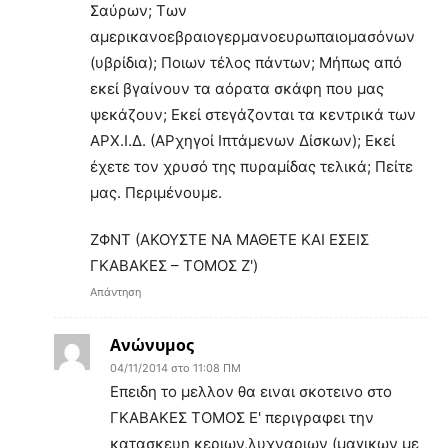
Σαύρων; Των
αμερικανοεβραιογερμανοευρωπαιομασόνων
(υβρίδια); Ποιων τέλος πάντων; Μήπως από
εκεί βγαίνουν τα αόρατα σκάφη που μας
ψεκάζουν; Εκεί στεγάζονται τα κεντρικά των
ΑΡΧ.Ι.Δ. (ΑΡχηγοί Ιπτάμενων Δίσκων); Εκεί
έχετε τον χρυσό της πυραμίδας τελικά; Πείτε
μας. Περιμένουμε.
ΖΦΝΤ (ΑΚΟΥΣΤΕ ΝΑ ΜΑΘΕΤΕ ΚΑΙ ΕΣΕΙΣ
ΓΚΑΒΑΚΕΣ – ΤΟΜΟΣ Ζ')
Απάντηση
Ανώνυμος
04/11/2014 στο 11:08 ΠΜ
Eπειδη το μελλον θα ειναι σκοτεινο στο
ΓΚΑΒΑΚΕΣ ΤΟΜΟΣ Ε' περιγραφει την
κατασκευη κεριων,λυχναριων (μαγικων με