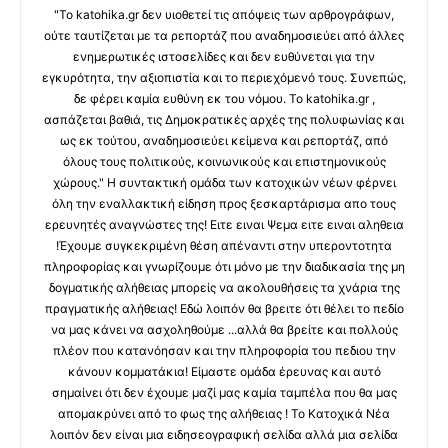
"Το katohika.gr δεν υιοθετεί τις απόψεις των αρθρογράφων,
ούτε ταυτίζεται με τα ρεπορτάζ που αναδημοσιεύει από άλλες
ενημερωτικές ιστοσελίδες και δεν ευθύνεται για την
εγκυρότητα, την αξιοπιστία και το περιεχόμενό τους. Συνεπώς,
δε φέρει καμία ευθύνη εκ του νόμου. Το katohika.gr ,
ασπάζεται βαθιά, τις Δημοκρατικές αρχές της πολυφωνίας και
ως εκ τούτου, αναδημοσιεύει κείμενα και ρεπορτάζ, από
όλους τους πολιτικούς, κοινωνικούς και επιστημονικούς
χώρους." Η συντακτική ομάδα των κατοχικών νέων φέρνει
όλη την εναλλακτική είδηση προς ξεσκαρτάρισμα απο τους
ερευνητές αναγνώστες της! Ειτε ειναι Ψεμα ειτε ειναι αληθεια
!Έχουμε συγκεκριμένη θέση απέναντι στην υπεροντοτητα
πληροφορίας και γνωρίζουμε ότι μόνο με την διαδικασία της μη
δογματικής αλήθειας μπορείς να ακολουθήσεις τα χνάρια της
πραγματικής αλήθειας! Εδώ λοιπόν θα βρειτε ότι θέλει το πεδίο
να μας κάνει να ασχοληθούμε ...αλλά θα βρείτε και πολλούς
πλέον που κατανόησαν και την πληροφορία του πεδιου την
κάνουν κομματάκια! Είμαστε ομάδα έρευνας και αυτό
σημαίνει ότι δεν έχουμε μαζί μας καμία ταμπέλα που θα μας
απομακρύνει από το φως της αλήθειας ! Το Κατοχικά Νέα
λοιπόν δεν είναι μια ειδησεογραφική σελίδα αλλά μια σελίδα