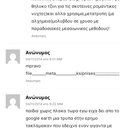
θηλυκο τζινι για τις σκοτεινες ρομαντικες
νυχτες)και αλλα χρησιμα,μετατροπη (με
αλχημεια)μολυβδου σε χρυσο με
παραδοσιακες μεσαιωνικες μεθοδους!
Απάντηση
Ανώνυμος
04/11/2014 στο 6:01 ΜΜ
mpravo
file,,,,,,,,,,,,meta,,,,,,,,,,,,,,,,,,ksipnises;;;;;;;;;;;;;;;;;;;;;
Απάντηση
Ανώνυμος
04/11/2014 στο 9:32 ΜΜ
παιδια χωρις πλακα τωρα εγω ειχα δει απο το
google earth μια τρυπα στην ερημο
τακλαμακαν που εδειχνε εναν γιγαντα με