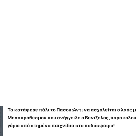
Τα κατάφερε πάλι το Πασοκ:Αντί να ασχολείται ο λαός 
Μεσοπρόθεσμου που ανήγγειλε ο Βενιζέλος,παρακολου
γύρω από στημένα παιχνίδια στο ποδόσφαιρο!