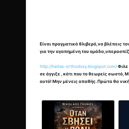
Είναι πραγματικά θλιβερό,να βλέπεις το
για την αγαπημένη του ομάδα,υπερασπίζ
http://hellas-orthodoxy.blogspot.com/
Φιλε 
σε άγγιξε , κάτι που το θεωρείς σωστό
αυτό! Μην μένεις απαθής. Πρώτα θα νικ