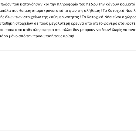
ύς πλέον που κατανόησαν και την πληροφορία του πεδιου την κάνουν κομματάκ
αμπέλα που θα μας απομακρύνει από το φως της αλήθειας ! Το Κατοχικά Νέα λ
κής όλων των στοιχείων της καθημερινότητας ! Το Κατοχικά Νέα είναι ο χώρο
ποθήκη στοιχείων σε πολύ μεγαλύτερη έρευνα από ότι το φανερό έτσι ώστε μ
υβεται πισω απο καθε πληροφορια που αλλοι δεν μπορουν να δουν! Χωρίς να α
πάρα μόνο από την προσωπική τους κρίση!