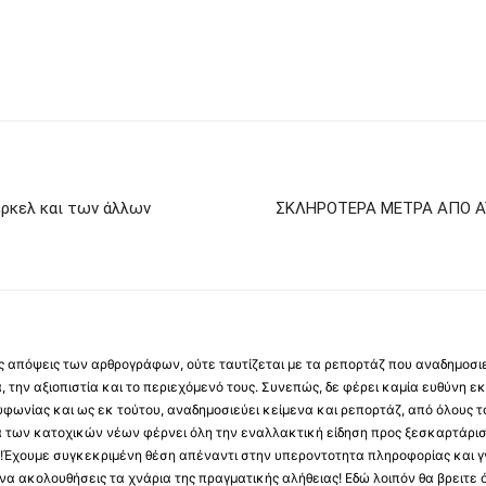
ρκελ και των άλλων
ΣΚΛΗΡΟΤΕΡΑ ΜΕΤΡΑ ΑΠΟ 
 τις απόψεις των αρθρογράφων, ούτε ταυτίζεται με τα ρεπορτάζ που αναδημοσι
 την αξιοπιστία και το περιεχόμενό τους. Συνεπώς, δε φέρει καμία ευθύνη εκ τ
φωνίας και ως εκ τούτου, αναδημοσιεύει κείμενα και ρεπορτάζ, από όλους το
α των κατοχικών νέων φέρνει όλη την εναλλακτική είδηση προς ξεσκαρτάρισ
α !Έχουμε συγκεκριμένη θέση απέναντι στην υπεροντοτητα πληροφορίας και γν
να ακολουθήσεις τα χνάρια της πραγματικής αλήθειας! Εδώ λοιπόν θα βρειτε ό