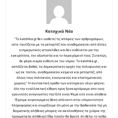
Κατοχικά Νέα
"Το katohika.gr δεν υιοθετεί τις απόψεις των αρθρογράφων,
ούτε ταυτίζεται με τα ρεπορτάζ που αναδημοσιεύει από άλλες
ενημερωτικές ιστοσελίδες και δεν ευθύνεται για την
εγκυρότητα, την αξιοπιστία και το περιεχόμενό τους. Συνεπώς,
δε φέρει καμία ευθύνη εκ του νόμου. Το katohika.gr ,
ασπάζεται βαθιά, τις Δημοκρατικές αρχές της πολυφωνίας και
ως εκ τούτου, αναδημοσιεύει κείμενα και ρεπορτάζ, από
όλους τους πολιτικούς, κοινωνικούς και επιστημονικούς
χώρους." Η συντακτική ομάδα των κατοχικών νέων φέρνει
όλη την εναλλακτική είδηση προς ξεσκαρτάρισμα απο τους
ερευνητές αναγνώστες της! Ειτε ειναι Ψεμα ειτε ειναι αληθεια
!Έχουμε συγκεκριμένη θέση απέναντι στην υπεροντοτητα
πληροφορίας και γνωρίζουμε ότι μόνο με την διαδικασία της μη
δογματικής αλήθειας μπορείς να ακολουθήσεις τα χνάρια της
πραγματικής αλήθειας! Εδώ λοιπόν θα βρειτε ότι θέλει το πεδίο