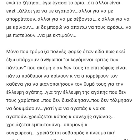
εγώ το ζήτησα…έγω έχασα το όριο…ότι άλλοι είναι
εκεί…άλλοι για να με αγαπούν…άλλοι για να με
απορρίπτουν..άλλοι για να με σέβονται…κ άλλοι για να
με κρίνουν…..κ δε μπορώ να απαιτώ να τους αρέσω…να
με πιστεύουν…να με εκτιμούν…
Μόνο που τρόμαξα πολλές φορές όταν είδα πως εκεί
έξω υπάρχουν άνθρωποι “οι λεγόμενοι κριτές των
πάντων” που ακόμη κ αν δεν τους το επιτρέψεις είναι
πάντα πρόθυμοι να κρίνουν κ να απορρίψουν τον
καθένα για να ικανοποιήσουν τον θυμό τους για την
έλλειψη αγάπης…για την έλλειψη της αγάπης που δεν
τους χαρίστικε…που δεν διεκδίκησαν..που δεν τόλμησαν
να δοκιμάσουν…γιατί για να αγαπάς κ να σε
αγαπούν..χρειάζεται κόπος κ συνεχής αγώνας…
χρειάζεται εμπιστοσύνη…υπομονή κ
συγχώρεση….χρειάζεται σεβασμός κ πνευματική