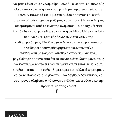
να μας κάνει να ασχοληθούμε ...αλλά θα βρείτε και πολλούς
πλέον που κατανόησαν και την πληροφορία του πεδιου την
κάνουν κομματάκια! Είμαστε ομάδα έρευνας και αυτό
σημαίνει ότι δεν έχουμε μαζί μας καμία ταμπέλα που θα μας
απομακρύνει από το φως της αλήθειας ! Το Κατοχικά Νέα
λοιπόν δεν είναι μια ειδησεογραφική σελίδα αλλά μια σελίδα
έρευνας και κριτικής όλων των στοιχείων της
καθημερινότητας ! Το Κατοχικά Νέα είναι ο χώρος όπου οι
ελεύθεροι ερευνητές χρησιμοποιούν τον τοίχο
αναδημοσιεύσεως σαν αποθήκη στοιχείων σε πολύ
μεγαλύτερη έρευνα από ότι το φανερό έτσι ώστε μόνοι τους
να καταλήξουν στο τι είναι αλήθεια και τι είναι ψέμα και τι
κρυβεται πισω απο καθε πληροφορια που αλλοι δεν μπορουν
να δουν! Χωρίς να αναγκαστούν να δεχθούν δογματικές και
μασημενες αλήθειες από κανέναν άλλο πάρα μόνο από την
προσωπική τους κρίση!
2 ΣΧΟΛΙΑ