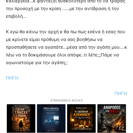
καλιέργεια…κ φαντάζει δυσκολότερο από το να τραβάς
την προσοχή με την κρίση ……με την αντίδραση ή την
επιβολή…
Κ εγώ θα κάνω την αρχή κ θα πω πως εσένα ή εσας που
με κρίνετε είμαι πρόθυμη να σας βοηθήσω να
προσπαθήσετε να αγαπάτε…μέσα από την αγάπη μου….κ
λέω να το δοκιμάσουμε όλοι απόψε..τι λέτε;;;Πάμε να
αγωνιστούμε για την αγάπη;;
ΠΗΓΗ
ΠΗΓΗ
STRANGERS E-BOOKS