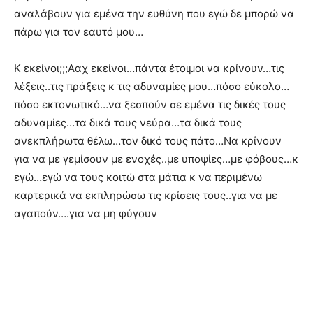
αναλάβουν για εμένα την ευθύνη που εγώ δε μπορώ να
πάρω για τον εαυτό μου…
Κ εκείνοι;;;Ααχ εκείνοι…πάντα έτοιμοι να κρίνουν…τις
λέξεις..τις πράξεις κ τις αδυναμίες μου…πόσο εύκολο…
πόσο εκτονωτικό…να ξεσπούν σε εμένα τις δικές τους
αδυναμίες…τα δικά τους νεύρα…τα δικά τους
ανεκπλήρωτα θέλω…τον δικό τους πάτο…Να κρίνουν
για να με γεμίσουν με ενοχές..με υποψίες…με φόβους…κ
εγώ…εγώ να τους κοιτώ στα μάτια κ να περιμένω
καρτερικά να εκπληρώσω τις κρίσεις τους..για να με
αγαπούν….για να μη φύγουν