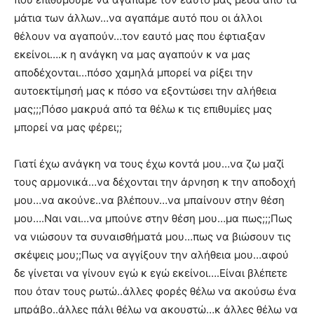
μάτια των άλλων…να αγαπάμε αυτό που οι άλλοι
θέλουν να αγαπούν…τον εαυτό μας που έφτιαξαν
εκείνοι….κ η ανάγκη να μας αγαπούν κ να μας
αποδέχονται…πόσο χαμηλά μπορεί να ρίξει την
αυτοεκτίμησή μας κ πόσο να εξοντώσει την αλήθεια
μας;;;Πόσο μακρυά από τα θέλω κ τις επιθυμίες μας
μπορεί να μας φέρει;;
Γιατί έχω ανάγκη να τους έχω κοντά μου…να ζω μαζί
τους αρμονικά…να δέχονται την άρνηση κ την αποδοχή
μου…να ακούνε..να βλέπουν…να μπαίνουν στην θέση
μου….Ναι ναι…να μπούνε στην θέση μου…μα πως;;;Πως
να νιώσουν τα συναισθήματά μου…πως να βιώσουν τις
σκέψεις μου;;Πως να αγγίξουν την αλήθεια μου…αφού
δε γίνεται να γίνουν εγώ κ εγώ εκείνοι….Είναι βλέπετε
που όταν τους ρωτώ..άλλες φορές θέλω να ακούσω ένα
μπράβο..άλλες πάλι θέλω να ακουστώ…κ άλλες θέλω να