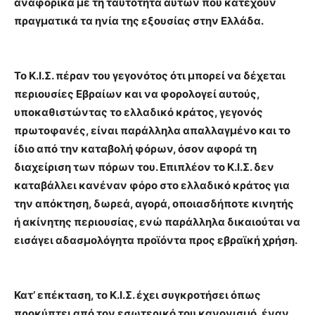
αναφορικά με τη ταυτότητα αυτών που κατέχουν
πραγματικά τα ηνία της εξουσίας στην Ελλάδα.
Το Κ.Ι.Σ. πέραν του γεγονότος ότι μπορεί να δέχεται
περιουσίες Εβραίων και να φορολογεί αυτούς,
υποκαθιστώντας το ελλαδικό κράτος, γεγονός
πρωτοφανές, είναι παράλληλα απαλλαγμένο και το
ίδιο από την καταβολή φόρων, όσον αφορά τη
διαχείριση των πόρων του. Επιπλέον το Κ.Ι.Σ. δεν
καταβάλλει κανέναν φόρο στο ελλαδικό κράτος για
την απόκτηση, δωρεά, αγορά, οποιασδήποτε κινητής
ή ακίνητης περιουσίας, ενώ παράλληλα δικαιούται να
εισάγει αδασμολόγητα προϊόντα προς εβραϊκή χρήση.
Κατ’ επέκταση, το Κ.Ι.Σ. έχει συγκροτήσει όπως
προκύπτει από τον εσωτερικό του κανονισμό, έναν