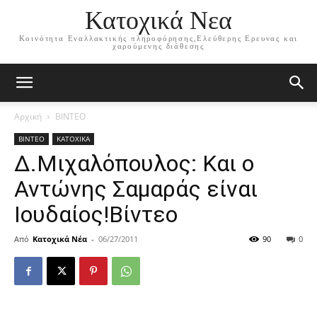
Κατοχικά Νεα
Κοινότητα Εναλλακτικής πληροφόρησης,Ελεύθερης Ερευνας και
χαρούμενης διάθεσης
Αρχική
ΒΙΝΤΕΟ
ΒΙΝΤΕΟ
ΚΑΤΟΧΙΚΑ
Δ.Μιχαλόπουλος: Και ο
Αντώνης Σαμαράς είναι
Ιουδαίος!Βίντεο
Από
Κατοχικά Νέα
-
06/27/2011
90
0