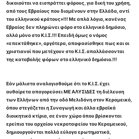
δικαιούται να εισπράττει φόρους, για δική του χρήση,
από τους Εβραίους που διαμένουν στην Ελλάδα, αντί
του ελληνικού κράτους»!!! Με απλά λόγια, κανένας
Εβραίος δεν πληρώνει φόρο στο ελληνικό δημόσιο,
αλλά μόνο στο Κ.Ι.Σ.!!! Επειδή όμως ο νόμος
«επεκτάθηκε», αργότερα, αποφασίσθηκε πως και οι
χριστιανοί που μετέχουν στο Κ.Ι.Σ. απαλλάσσονται
της καταβολής φόρων στο ελληνικό δημόσιο.!!!
Εάν μάλιστα αναλογισθούμε ότι το Κ.Ι.Σ. έχει
αυθαίρετα απαγορεύσει ΜΕ ΑΛΥΣΙΔΕΣ τη διέλευση
των Ελλήνων από την οδό Μελιδόνη στον Κεραμεικό,
όπου στεγάζεται η Συναγωγή και άλλα εβραϊκά
διοικητικά κτίρια, σε έναν χώρο όπου βρίσκονται
ερείπια του αρχαίου νεκροταφείου του Κεραμεικού,
δημιουργούνται πολλά εύλογα ερωτηματικά,