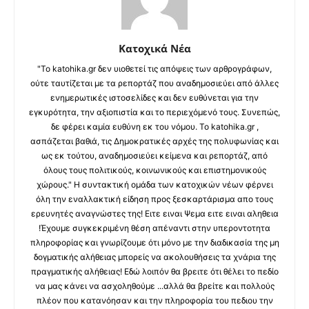
Κατοχικά Νέα
"Το katohika.gr δεν υιοθετεί τις απόψεις των αρθρογράφων,
ούτε ταυτίζεται με τα ρεπορτάζ που αναδημοσιεύει από άλλες
ενημερωτικές ιστοσελίδες και δεν ευθύνεται για την
εγκυρότητα, την αξιοπιστία και το περιεχόμενό τους. Συνεπώς,
δε φέρει καμία ευθύνη εκ του νόμου. Το katohika.gr ,
ασπάζεται βαθιά, τις Δημοκρατικές αρχές της πολυφωνίας και
ως εκ τούτου, αναδημοσιεύει κείμενα και ρεπορτάζ, από
όλους τους πολιτικούς, κοινωνικούς και επιστημονικούς
χώρους." Η συντακτική ομάδα των κατοχικών νέων φέρνει
όλη την εναλλακτική είδηση προς ξεσκαρτάρισμα απο τους
ερευνητές αναγνώστες της! Ειτε ειναι Ψεμα ειτε ειναι αληθεια
!Έχουμε συγκεκριμένη θέση απέναντι στην υπεροντοτητα
πληροφορίας και γνωρίζουμε ότι μόνο με την διαδικασία της μη
δογματικής αλήθειας μπορείς να ακολουθήσεις τα χνάρια της
πραγματικής αλήθειας! Εδώ λοιπόν θα βρειτε ότι θέλει το πεδίο
να μας κάνει να ασχοληθούμε ...αλλά θα βρείτε και πολλούς
πλέον που κατανόησαν και την πληροφορία του πεδιου την