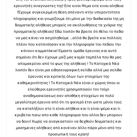
ερευνητές αναγνώστες της! Ειτε ειναι Ψεμα ειτε ειναι αληθεια
!Έχουμε συγκεκριμένη θέση απέναντι στην υπεροντοτητα
πληροφορίας και γνωρίζουμε ότι μόνο με την διαδικασία της μη
δογματικής αλήθειας μπορείς να ακολουθήσεις τα χνάρια της
πραγματικής αλήθειας! Εδώ λοιπόν θα βρειτε ότι θέλει το πεδίο
να μας κάνει να ασχοληθούμε ...αλλά θα βρείτε και πολλούς
πλέον που κατανόησαν και την πληροφορία του πεδιου την
κάνουν κομματάκια! Είμαστε ομάδα έρευνας και αυτό
σημαίνει ότι δεν έχουμε μαζί μας καμία ταμπέλα που θα μας
απομακρύνει από το φως της αλήθειας ! Το Κατοχικά Νέα
λοιπόν δεν είναι μια ειδησεογραφική σελίδα αλλά μια σελίδα
έρευνας και κριτικής όλων των στοιχείων της
καθημερινότητας ! Το Κατοχικά Νέα είναι ο χώρος όπου οι
ελεύθεροι ερευνητές χρησιμοποιούν τον τοίχο
αναδημοσιεύσεως σαν αποθήκη στοιχείων σε πολύ
μεγαλύτερη έρευνα από ότι το φανερό έτσι ώστε μόνοι τους
να καταλήξουν στο τι είναι αλήθεια και τι είναι ψέμα και τι
κρυβεται πισω απο καθε πληροφορια που αλλοι δεν μπορουν
να δουν! Χωρίς να αναγκαστούν να δεχθούν δογματικές και
μασημενες αλήθειες από κανέναν άλλο πάρα μόνο από την
προσωπική τους κρίση!