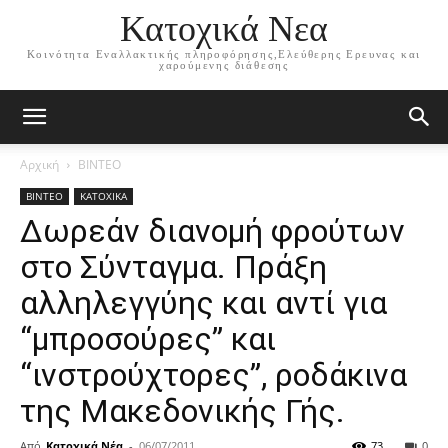
Κατοχικά Νεα
Κοινότητα Εναλλακτικής πληροφόρησης,Ελεύθερης Ερευνας και
χαρούμενης διάθεσης
Αρχική
ΒΙΝΤΕΟ
ΒΙΝΤΕΟ
ΚΑΤΟΧΙΚΑ
Δωρεάν διανομή φρούτων
στο Σύνταγμα. Πράξη
αλληλεγγύης και αντί για
“μπροσούρες” και
“ινστρούχτορες”, ροδάκινα
της Μακεδονικής Γής.
Από
Κατοχικά Νέα
-
06/07/2011
73
0