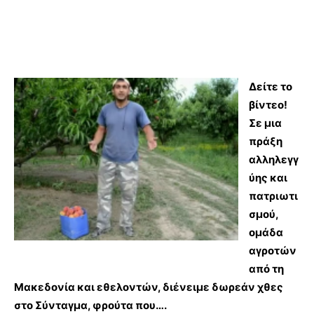
Δείτε το
βίντεο!
Σε μια
πράξη
αλληλεγγ
ύης και
πατριωτι
σμού,
ομάδα
αγροτών
από τη
Μακεδονία και εθελοντών, διένειμε δωρεάν χθες
στο Σύνταγμα, φρούτα που….