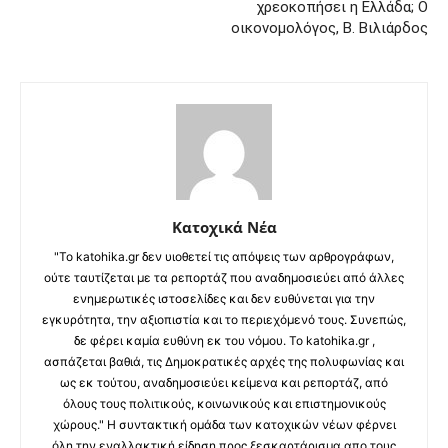
χρεοκοπήσει η Ελλάδα; Ο
οικονομολόγος, Β. Βιλιάρδος
Κατοχικά Νέα
"Το katohika.gr δεν υιοθετεί τις απόψεις των αρθρογράφων,
ούτε ταυτίζεται με τα ρεπορτάζ που αναδημοσιεύει από άλλες
ενημερωτικές ιστοσελίδες και δεν ευθύνεται για την
εγκυρότητα, την αξιοπιστία και το περιεχόμενό τους. Συνεπώς,
δε φέρει καμία ευθύνη εκ του νόμου. Το katohika.gr ,
ασπάζεται βαθιά, τις Δημοκρατικές αρχές της πολυφωνίας και
ως εκ τούτου, αναδημοσιεύει κείμενα και ρεπορτάζ, από
όλους τους πολιτικούς, κοινωνικούς και επιστημονικούς
χώρους." Η συντακτική ομάδα των κατοχικών νέων φέρνει
όλη την εναλλακτική είδηση προς ξεσκαρτάρισμα απο τους