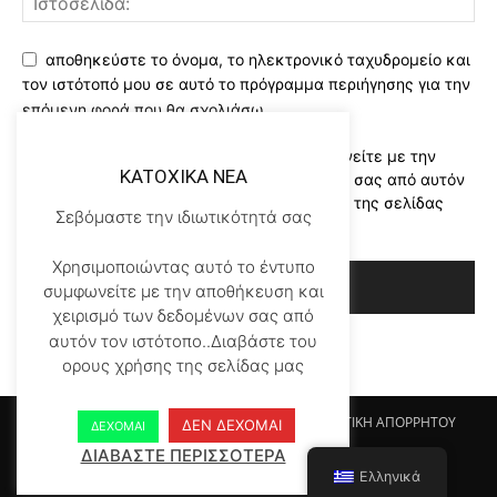
αποθηκεύστε το όνομα, το ηλεκτρονικό ταχυδρομείο και
τον ιστότοπό μου σε αυτό το πρόγραμμα περιήγησης για την
επόμενη φορά που θα σχολιάσω.
Χρησιμοποιώντας αυτό το έντυπο συμφωνείτε με την
KATOXIKA NEA
αποθήκευση και χειρισμό των δεδομένων σας από αυτόν
τον ιστότοπο..Διαβάστε του ορους χρήσης της σελίδας
Σεβόμαστε την ιδιωτικότητά σας
μας
*
Χρησιμοποιώντας αυτό το έντυπο
συμφωνείτε με την αποθήκευση και
χειρισμό των δεδομένων σας από
αυτόν τον ιστότοπο..Διαβάστε του
ορους χρήσης της σελίδας μας
Αρχικη KATOHIKA NEA
Login
Register
ΠΟΛΙΤΙΚΗ ΑΠΟΡΡΗΤΟΥ
ΔΕΝ ΔΕΧΟΜΑΙ
ΔΕΧΟΜΑΙ
ΟΡΟΙ ΧΡΗΣΗΣ
ΕΠΙΚΟΙΝΩΝΙΑ
ΔΙΑΒΑΣΤΕ ΠΕΡΙΣΣΟΤΕΡΑ
Ελληνικά
© Newspaper WordPress Theme by TagDiv