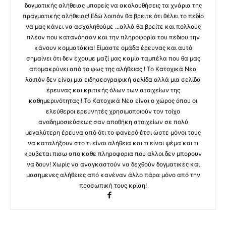
δογματικής αλήθειας μπορείς να ακολουθήσεις τα χνάρια της
πραγματικής αλήθειας! Εδώ λοιπόν θα βρειτε ότι θέλει το πεδίο
να μας κάνει να ασχοληθούμε ...αλλά θα βρείτε και πολλούς
πλέον που κατανόησαν και την πληροφορία του πεδιου την
κάνουν κομματάκια! Είμαστε ομάδα έρευνας και αυτό
σημαίνει ότι δεν έχουμε μαζί μας καμία ταμπέλα που θα μας
απομακρύνει από το φως της αλήθειας ! Το Κατοχικά Νέα
λοιπόν δεν είναι μια ειδησεογραφική σελίδα αλλά μια σελίδα
έρευνας και κριτικής όλων των στοιχείων της
καθημερινότητας ! Το Κατοχικά Νέα είναι ο χώρος όπου οι
ελεύθεροι ερευνητές χρησιμοποιούν τον τοίχο
αναδημοσιεύσεως σαν αποθήκη στοιχείων σε πολύ
μεγαλύτερη έρευνα από ότι το φανερό έτσι ώστε μόνοι τους
να καταλήξουν στο τι είναι αλήθεια και τι είναι ψέμα και τι
κρυβεται πισω απο καθε πληροφορια που αλλοι δεν μπορουν
να δουν! Χωρίς να αναγκαστούν να δεχθούν δογματικές και
μασημενες αλήθειες από κανέναν άλλο πάρα μόνο από την
προσωπική τους κρίση!