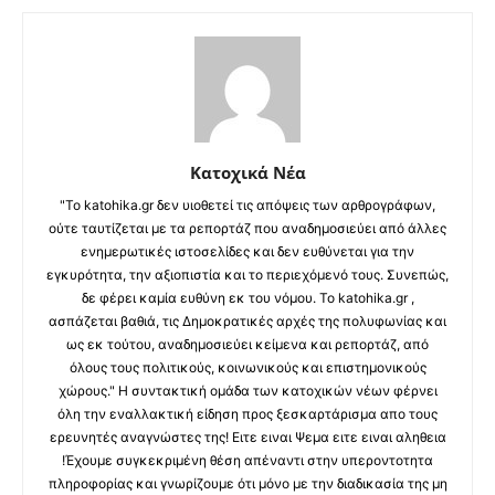
Κατοχικά Νέα
"Το katohika.gr δεν υιοθετεί τις απόψεις των αρθρογράφων,
ούτε ταυτίζεται με τα ρεπορτάζ που αναδημοσιεύει από άλλες
ενημερωτικές ιστοσελίδες και δεν ευθύνεται για την
εγκυρότητα, την αξιοπιστία και το περιεχόμενό τους. Συνεπώς,
δε φέρει καμία ευθύνη εκ του νόμου. Το katohika.gr ,
ασπάζεται βαθιά, τις Δημοκρατικές αρχές της πολυφωνίας και
ως εκ τούτου, αναδημοσιεύει κείμενα και ρεπορτάζ, από
όλους τους πολιτικούς, κοινωνικούς και επιστημονικούς
χώρους." Η συντακτική ομάδα των κατοχικών νέων φέρνει
όλη την εναλλακτική είδηση προς ξεσκαρτάρισμα απο τους
ερευνητές αναγνώστες της! Ειτε ειναι Ψεμα ειτε ειναι αληθεια
!Έχουμε συγκεκριμένη θέση απέναντι στην υπεροντοτητα
πληροφορίας και γνωρίζουμε ότι μόνο με την διαδικασία της μη