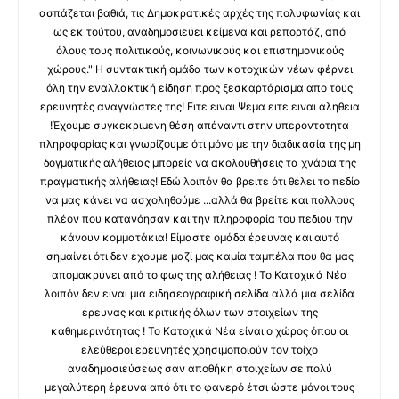
ασπάζεται βαθιά, τις Δημοκρατικές αρχές της πολυφωνίας και
ως εκ τούτου, αναδημοσιεύει κείμενα και ρεπορτάζ, από
όλους τους πολιτικούς, κοινωνικούς και επιστημονικούς
χώρους." Η συντακτική ομάδα των κατοχικών νέων φέρνει
όλη την εναλλακτική είδηση προς ξεσκαρτάρισμα απο τους
ερευνητές αναγνώστες της! Ειτε ειναι Ψεμα ειτε ειναι αληθεια
!Έχουμε συγκεκριμένη θέση απέναντι στην υπεροντοτητα
πληροφορίας και γνωρίζουμε ότι μόνο με την διαδικασία της μη
δογματικής αλήθειας μπορείς να ακολουθήσεις τα χνάρια της
πραγματικής αλήθειας! Εδώ λοιπόν θα βρειτε ότι θέλει το πεδίο
να μας κάνει να ασχοληθούμε ...αλλά θα βρείτε και πολλούς
πλέον που κατανόησαν και την πληροφορία του πεδιου την
κάνουν κομματάκια! Είμαστε ομάδα έρευνας και αυτό
σημαίνει ότι δεν έχουμε μαζί μας καμία ταμπέλα που θα μας
απομακρύνει από το φως της αλήθειας ! Το Κατοχικά Νέα
λοιπόν δεν είναι μια ειδησεογραφική σελίδα αλλά μια σελίδα
έρευνας και κριτικής όλων των στοιχείων της
καθημερινότητας ! Το Κατοχικά Νέα είναι ο χώρος όπου οι
ελεύθεροι ερευνητές χρησιμοποιούν τον τοίχο
αναδημοσιεύσεως σαν αποθήκη στοιχείων σε πολύ
μεγαλύτερη έρευνα από ότι το φανερό έτσι ώστε μόνοι τους