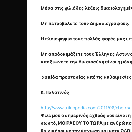
Μέσα στις χιλιάδες λέξεις δικαιολογημέ
Μη πετροβολάτε τους Δημοσιογράφους.
Η πλειοψηφία τους πολλές φορές μας υπ
Μη αποδοκιμάζετε τους Έλληνες Αστυνομ
απαξιώνετε την Δικαιοσύνη είναι η μόν
ασπίδα προστασίας από τις αυθαιρεσίες 
Κ. Παλατινός
http://www.triklopodia.com/2011/06/cheirog
Φιλε μου ο σημερινός εχθρός σου είναι 
σωστό, ΜΟΙΡΆΣΟΥ ΤΟ ΤΩΡΑ με ανθρώπους
θα νικήσουμε την ύπνωση και μετά ΟΛΟΙ