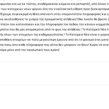
φωνίας και ως εκ τούτου, αναδημοσιεύει κείμενα και ρεπορτάζ, από όλους το
α των κατοχικών νέων φέρνει όλη την εναλλακτική είδηση προς ξεσκαρτάρισ
α !Έχουμε συγκεκριμένη θέση απέναντι στην υπεροντοτητα πληροφορίας και γν
να ακολουθήσεις τα χνάρια της πραγματικής αλήθειας! Εδώ λοιπόν θα βρειτε ό
ύς πλέον που κατανόησαν και την πληροφορία του πεδιου την κάνουν κομματάκ
αμπέλα που θα μας απομακρύνει από το φως της αλήθειας ! Το Κατοχικά Νέα λ
κής όλων των στοιχείων της καθημερινότητας ! Το Κατοχικά Νέα είναι ο χώρο
ποθήκη στοιχείων σε πολύ μεγαλύτερη έρευνα από ότι το φανερό έτσι ώστε μ
υβεται πισω απο καθε πληροφορια που αλλοι δεν μπορουν να δουν! Χωρίς να α
πάρα μόνο από την προσωπική τους κρίση!