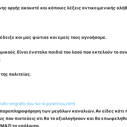
νης οργής ακουστέ και κάποιες λέξεις αντικειμενικής αλήθ
έδειξε και μας φώτισε και εμείς τους αγνοήσαμε.
ικούς. Είναι ένστολα παιδιά του λαού που εκτελούν το συ
η
της πολιτείας.
rafo-engrafo-tou-ko-k-pylarinou.html
η παραπληροφόρηση των μεγάλων καναλιών. Αν είδες κάτι πο
 που πιστεύεις οτι θα το αξιολογήσουν και θα επωφεληθο
 ΜΑΖΙ τα υπόλοιπα.