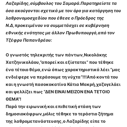
Λαζαρίδης,σύμβουλος του Σαμαρά.Παρατηρείστε τα
όσα ακούγονται σχετικά με τον όρο για κατάργηση του
λαθρονομοσχεδίου που έθεσε ο Πρόεδρος της
Ν.Δ,προκειμένου να συμμετάσχει σε κυβέρνηση
εθνικής ενότητας με άλλον Πρωθυπουργό,από τον
Τζέφρυ Παπανδρέου:
Ο γνωστός τηλεκριτής των πάντων,Νικολάκης
Χατζηνικολάου,”απορεί και εξίσταται” που τέθηκε
ένα τέτοιο θέμα,ενώ όπως χαρακτηριστικά λέει “μας
ενδιέφερε να περάσουμε τη νύχτα”!!!Από κοντά του
και η γνωστή πασοκοκατίνα Κάτια Μακρή,χαζογελάει
και ψελλίζει πως “ΔΕΝ ΕΙΝΑΙ ΜΕΙΖΟΝ ΕΝΑ ΤΕΤΟΙΟ
ΘΕΜΑ”!
Παρά την ειρωνική και επιθετική στάση των
δημοσιοκάφρων,μόλις τέθηκε το τεράστιο ζήτημα
της λαθρομετανάστευσης,ο Λαζαρίδης είπε το