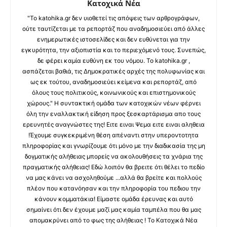
Κατοχικά Νέα
"Το katohika.gr δεν υιοθετεί τις απόψεις των αρθρογράφων,
ούτε ταυτίζεται με τα ρεπορτάζ που αναδημοσιεύει από άλλες
ενημερωτικές ιστοσελίδες και δεν ευθύνεται για την
εγκυρότητα, την αξιοπιστία και το περιεχόμενό τους. Συνεπώς,
δε φέρει καμία ευθύνη εκ του νόμου. Το katohika.gr ,
ασπάζεται βαθιά, τις Δημοκρατικές αρχές της πολυφωνίας και
ως εκ τούτου, αναδημοσιεύει κείμενα και ρεπορτάζ, από
όλους τους πολιτικούς, κοινωνικούς και επιστημονικούς
χώρους." Η συντακτική ομάδα των κατοχικών νέων φέρνει
όλη την εναλλακτική είδηση προς ξεσκαρτάρισμα απο τους
ερευνητές αναγνώστες της! Ειτε ειναι Ψεμα ειτε ειναι αληθεια
!Έχουμε συγκεκριμένη θέση απέναντι στην υπεροντοτητα
πληροφορίας και γνωρίζουμε ότι μόνο με την διαδικασία της μη
δογματικής αλήθειας μπορείς να ακολουθήσεις τα χνάρια της
πραγματικής αλήθειας! Εδώ λοιπόν θα βρειτε ότι θέλει το πεδίο
να μας κάνει να ασχοληθούμε ...αλλά θα βρείτε και πολλούς
πλέον που κατανόησαν και την πληροφορία του πεδιου την
κάνουν κομματάκια! Είμαστε ομάδα έρευνας και αυτό
σημαίνει ότι δεν έχουμε μαζί μας καμία ταμπέλα που θα μας
απομακρύνει από το φως της αλήθειας ! Το Κατοχικά Νέα