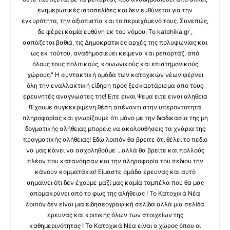
ενημερωτικές ιστοσελίδες και δεν ευθύνεται για την
εγκυρότητα, την αξιοπιστία και το περιεχόμενό τους. Συνεπώς,
δε φέρει καμία ευθύνη εκ του νόμου. Το katohika.gr ,
ασπάζεται βαθιά, τις Δημοκρατικές αρχές της πολυφωνίας και
ως εκ τούτου, αναδημοσιεύει κείμενα και ρεπορτάζ, από
όλους τους πολιτικούς, κοινωνικούς και επιστημονικούς
χώρους." Η συντακτική ομάδα των κατοχικών νέων φέρνει
όλη την εναλλακτική είδηση προς ξεσκαρτάρισμα απο τους
ερευνητές αναγνώστες της! Ειτε ειναι Ψεμα ειτε ειναι αληθεια
!Έχουμε συγκεκριμένη θέση απέναντι στην υπεροντοτητα
πληροφορίας και γνωρίζουμε ότι μόνο με την διαδικασία της μη
δογματικής αλήθειας μπορείς να ακολουθήσεις τα χνάρια της
πραγματικής αλήθειας! Εδώ λοιπόν θα βρειτε ότι θέλει το πεδίο
να μας κάνει να ασχοληθούμε ...αλλά θα βρείτε και πολλούς
πλέον που κατανόησαν και την πληροφορία του πεδιου την
κάνουν κομματάκια! Είμαστε ομάδα έρευνας και αυτό
σημαίνει ότι δεν έχουμε μαζί μας καμία ταμπέλα που θα μας
απομακρύνει από το φως της αλήθειας ! Το Κατοχικά Νέα
λοιπόν δεν είναι μια ειδησεογραφική σελίδα αλλά μια σελίδα
έρευνας και κριτικής όλων των στοιχείων της
καθημερινότητας ! Το Κατοχικά Νέα είναι ο χώρος όπου οι