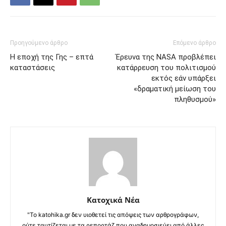
Προηγούμενο άρθρο
Επόμενο άρθρο
Η εποχή της Γης – επτά
Έρευνα της NASA προβλέπει
καταστάσεις
κατάρρευση του πολιτισμού
εκτός εάν υπάρξει
«δραματική μείωση του
πληθυσμού»
Κατοχικά Νέα
"Το katohika.gr δεν υιοθετεί τις απόψεις των αρθρογράφων,
ούτε ταυτίζεται με τα ρεπορτάζ που αναδημοσιεύει από άλλες