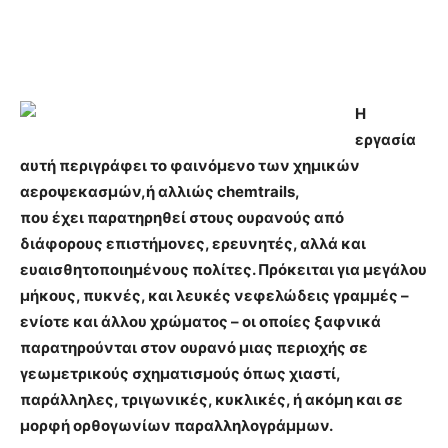
Η
εργασία
αυτή περιγράφει το φαινόμενο των χημικών
αεροψεκασμών,ή αλλιώς chemtrails,
που έχει παρατηρηθεί στους ουρανούς από
διάφορους επιστήμονες, ερευνητές, αλλά και
ευαισθητοποιημένους πολίτες. Πρόκειται για μεγάλου
μήκους, πυκνές, και λευκές νεφελώδεις γραμμές –
ενίοτε και άλλου χρώματος – οι οποίες ξαφνικά
παρατηρούνται στον ουρανό μιας περιοχής σε
γεωμετρικούς σχηματισμούς όπως χιαστί,
παράλληλες, τριγωνικές, κυκλικές, ή ακόμη και σε
μορφή ορθογωνίων παραλληλογράμμων.