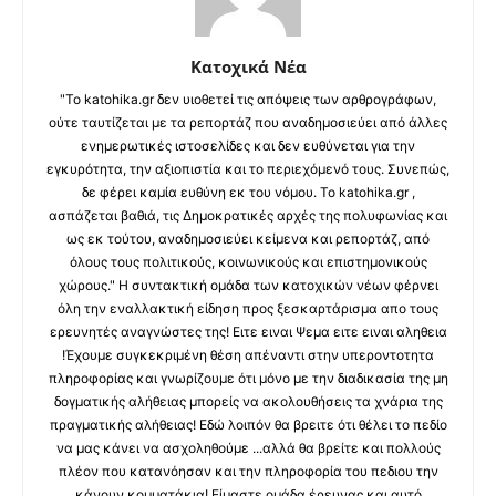
Κατοχικά Νέα
"Το katohika.gr δεν υιοθετεί τις απόψεις των αρθρογράφων,
ούτε ταυτίζεται με τα ρεπορτάζ που αναδημοσιεύει από άλλες
ενημερωτικές ιστοσελίδες και δεν ευθύνεται για την
εγκυρότητα, την αξιοπιστία και το περιεχόμενό τους. Συνεπώς,
δε φέρει καμία ευθύνη εκ του νόμου. Το katohika.gr ,
ασπάζεται βαθιά, τις Δημοκρατικές αρχές της πολυφωνίας και
ως εκ τούτου, αναδημοσιεύει κείμενα και ρεπορτάζ, από
όλους τους πολιτικούς, κοινωνικούς και επιστημονικούς
χώρους." Η συντακτική ομάδα των κατοχικών νέων φέρνει
όλη την εναλλακτική είδηση προς ξεσκαρτάρισμα απο τους
ερευνητές αναγνώστες της! Ειτε ειναι Ψεμα ειτε ειναι αληθεια
!Έχουμε συγκεκριμένη θέση απέναντι στην υπεροντοτητα
πληροφορίας και γνωρίζουμε ότι μόνο με την διαδικασία της μη
δογματικής αλήθειας μπορείς να ακολουθήσεις τα χνάρια της
πραγματικής αλήθειας! Εδώ λοιπόν θα βρειτε ότι θέλει το πεδίο
να μας κάνει να ασχοληθούμε ...αλλά θα βρείτε και πολλούς
πλέον που κατανόησαν και την πληροφορία του πεδιου την
κάνουν κομματάκια! Είμαστε ομάδα έρευνας και αυτό