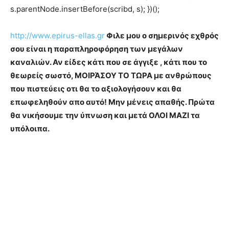
s.parentNode.insertBefore(scribd, s); })();
http://www.epirus-ellas.gr
Φιλε μου ο σημερινός εχθρός
σου είναι η παραπληροφόρηση των μεγάλων
καναλιών. Αν είδες κάτι που σε άγγιξε , κάτι που το
θεωρείς σωστό, ΜΟΙΡΆΣΟΥ ΤΟ ΤΩΡΑ με ανθρώπους
που πιστεύεις οτι θα το αξιολογήσουν και θα
επωφεληθούν απο αυτό! Μην μένεις απαθής. Πρώτα
θα νικήσουμε την ύπνωση και μετά ΟΛΟΙ ΜΑΖΙ τα
υπόλοιπα.