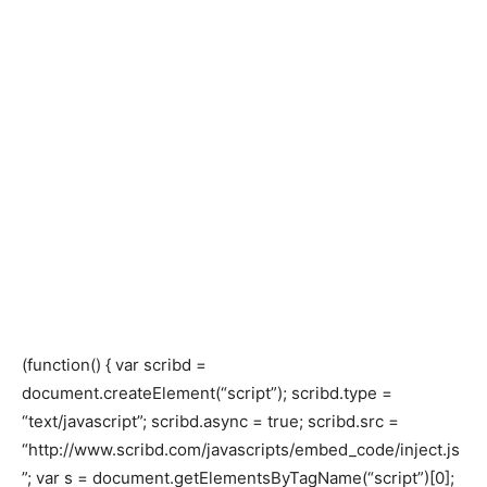
(function() { var scribd =
document.createElement(“script”); scribd.type =
“text/javascript”; scribd.async = true; scribd.src =
“http://www.scribd.com/javascripts/embed_code/inject.js
”; var s = document.getElementsByTagName(“script”)[0];