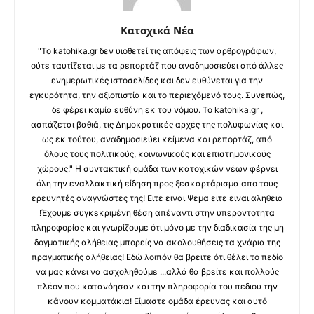
Κατοχικά Νέα
"Το katohika.gr δεν υιοθετεί τις απόψεις των αρθρογράφων,
ούτε ταυτίζεται με τα ρεπορτάζ που αναδημοσιεύει από άλλες
ενημερωτικές ιστοσελίδες και δεν ευθύνεται για την
εγκυρότητα, την αξιοπιστία και το περιεχόμενό τους. Συνεπώς,
δε φέρει καμία ευθύνη εκ του νόμου. Το katohika.gr ,
ασπάζεται βαθιά, τις Δημοκρατικές αρχές της πολυφωνίας και
ως εκ τούτου, αναδημοσιεύει κείμενα και ρεπορτάζ, από
όλους τους πολιτικούς, κοινωνικούς και επιστημονικούς
χώρους." Η συντακτική ομάδα των κατοχικών νέων φέρνει
όλη την εναλλακτική είδηση προς ξεσκαρτάρισμα απο τους
ερευνητές αναγνώστες της! Ειτε ειναι Ψεμα ειτε ειναι αληθεια
!Έχουμε συγκεκριμένη θέση απέναντι στην υπεροντοτητα
πληροφορίας και γνωρίζουμε ότι μόνο με την διαδικασία της μη
δογματικής αλήθειας μπορείς να ακολουθήσεις τα χνάρια της
πραγματικής αλήθειας! Εδώ λοιπόν θα βρειτε ότι θέλει το πεδίο
να μας κάνει να ασχοληθούμε ...αλλά θα βρείτε και πολλούς
πλέον που κατανόησαν και την πληροφορία του πεδιου την
κάνουν κομματάκια! Είμαστε ομάδα έρευνας και αυτό