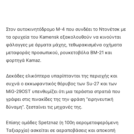
Στον αυτοκινητόδρομο M-4 που συνδέει το Ντονέτσκ με
τα ορυχεία του Kamensk εξακολουθούν να κινούνται
φάλαγγες με άρματα μάχης, τεθωρακισμένα οχήματα
μεταφοράς προσωπικού, ρουκετοβόλα BM-21 και
φορτηγά Kamaz.
Δεκάδες ελικόπτερα υπαρίπτανται της περιοχής και
συχνά ο εκκωφαντικός θόρυβος των Su-27 και των
MiG-29OST υπενθυμίζει ότι μια τεράστια στρατιά που
γράφει στις πινακίδες της την φράση “ειρηνευτική
δύναμη”. ζεσταίνει τις μηχανές της.
Επίσης ομάδες Spetznaz (η 100η αερομεταφερόμενη
Ταξιαρχία) ασκείται σε αεραποβάσεις και αποκοπή