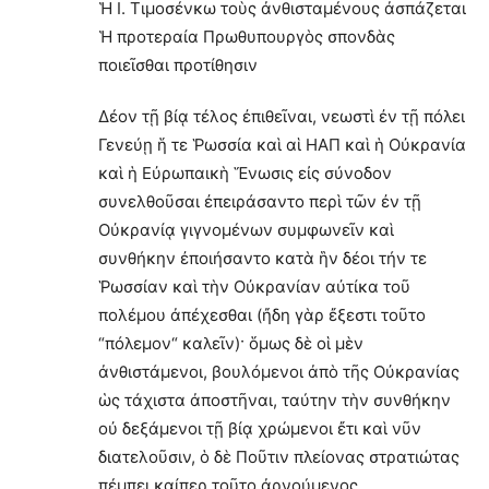
Ἡ Ι. Τιμοσένκω τοὺς ἀνθισταμένους ἀσπάζεται
Ἡ προτεραία Πρωθυπουργὸς σπονδὰς
ποιεῖσθαι προτίθησιν
Δέον τῇ βίᾳ τέλος ἐπιθεῖναι, νεωστὶ ἐν τῇ πόλει
Γενεύῃ ἥ τε Ῥωσσία καὶ αἱ ΗΑΠ καὶ ἡ Οὐκρανία
καὶ ἡ Εὐρωπαικὴ Ἕνωσις εἰς σύνοδον
συνελθοῦσαι ἐπειράσαντο περὶ τῶν ἐν τῇ
Οὐκρανίᾳ γιγνομένων συμφωνεῖν καὶ
συνθήκην ἐποιήσαντο κατὰ ἣν δέοι τήν τε
Ῥωσσίαν καὶ τὴν Οὐκρανίαν αὐτίκα τοῦ
πολέμου ἀπέχεσθαι (ἤδη γὰρ ἔξεστι τοῦτο
“πόλεμον“ καλεῖν)· ὅμως δὲ οἱ μὲν
ἀνθιστάμενοι, βουλόμενοι ἀπὸ τῆς Οὐκρανίας
ὡς τάχιστα ἀποστῆναι, ταύτην τὴν συνθήκην
οὐ δεξάμενοι τῇ βίᾳ χρώμενοι ἔτι καὶ νῦν
διατελοῦσιν, ὁ δὲ Ποῦτιν πλείονας στρατιώτας
πέμπει καίπερ τοῦτο ἀρνούμενος.