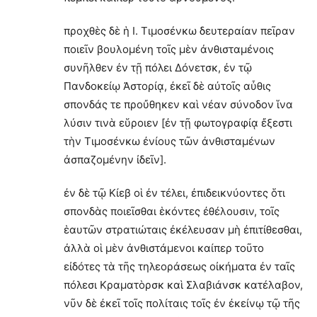
προχθὲς δὲ ἡ Ι. Τιμοσένκω δευτεραίαν πεῖραν
ποιεῖν βουλομένη τοῖς μὲν ἀνθισταμένοις
συνῆλθεν ἐν τῇ πόλει Δόνετσκ, ἐν τῷ
Πανδοκείῳ Ἀστορίᾳ, ἐκεῖ δὲ αὐτοῖς αὖθις
σπονδάς τε προὔθηκεν καὶ νέαν σύνοδον ἵνα
λύσιν τινὰ εὕροιεν [ἐν τῇ φωτογραφίᾳ ἔξεστι
τὴν Τιμοσένκω ἐνίους τῶν ἀνθισταμένων
ἀσπαζομένην ἰδεῖν].
ἐν δὲ τῷ Κίεβ οἱ ἐν τέλει, ἐπιδεικνύοντες ὅτι
σπονδὰς ποιεῖσθαι ἑκόντες ἐθέλουσιν, τοῖς
ἑαυτῶν στρατιώταις ἐκέλευσαν μὴ ἐπιτίθεσθαι,
ἀλλὰ οἱ μὲν ἀνθιστάμενοι καίπερ τοῦτο
εἰδότες τὰ τῆς τηλεοράσεως οἰκήματα ἐν ταῖς
πόλεσι Κραματὸρσκ καὶ Σλαβιάνσκ κατέλαβον,
νῦν δὲ ἐκεῖ τοῖς πολίταις τοῖς ἐν ἐκείνῳ τῷ τῆς