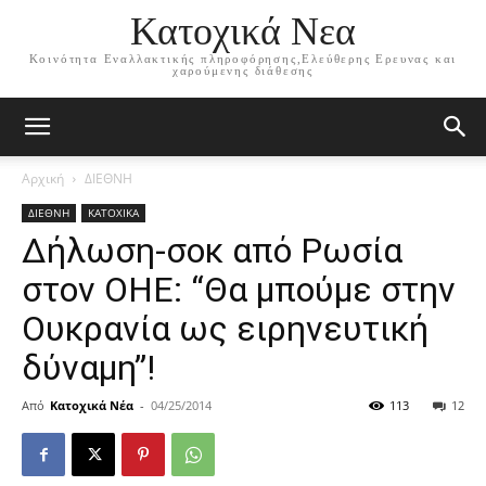
Κατοχικά Νεα
Κοινότητα Εναλλακτικής πληροφόρησης,Ελεύθερης Ερευνας και
χαρούμενης διάθεσης
Αρχική
ΔΙΕΘΝΗ
ΔΙΕΘΝΗ
ΚΑΤΟΧΙΚΑ
Δήλωση-σοκ από Ρωσία
στον ΟΗΕ: “Θα μπούμε στην
Ουκρανία ως ειρηνευτική
δύναμη”!
Από
Κατοχικά Νέα
-
04/25/2014
113
12