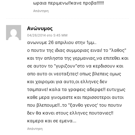
ωραια περιμενω!!κανε προβα!!!!!!
Απάντηση
Ανώνυμος
04/26/2014 στο 5:45 ΜΜ
ανωνυμε 26 απριλιου στην 1μμ..
ο πουτιν της ιδιας συμμοριας ειναι! το "λαθος"
και την απληστα της γερμανιας,να επιτεθει και
σε αυτον το "γυριζουν"στο να κερδισουν και
απο αυτο οι νεοταξιτες! οπως βλεπεις ομως
και χαιρομαι για αυτο,οι ελληνες δεν
τσιμπανε! καλα τα γραφεις αδερφε!! ευτυχως
καθε μερα γινομαστε και περισσοτεροι αυτοι
που βλεπουμε!!..το "ξανθο γενος' του πουτιν
δεν θα κανει στους ελληνες πουτανιες!!
καμερα και σε εμενα…
Απάντηση