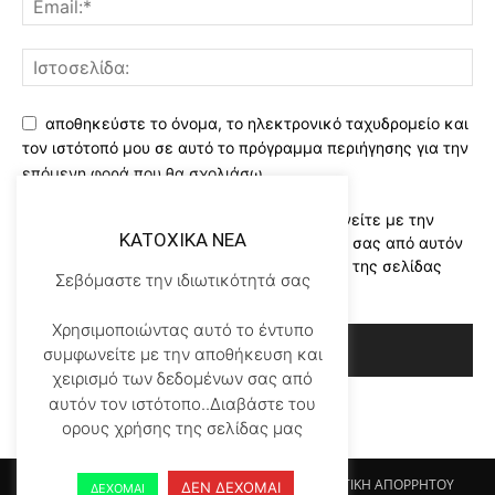
αποθηκεύστε το όνομα, το ηλεκτρονικό ταχυδρομείο και
τον ιστότοπό μου σε αυτό το πρόγραμμα περιήγησης για την
επόμενη φορά που θα σχολιάσω.
Χρησιμοποιώντας αυτό το έντυπο συμφωνείτε με την
KATOXIKA NEA
αποθήκευση και χειρισμό των δεδομένων σας από αυτόν
τον ιστότοπο..Διαβάστε του ορους χρήσης της σελίδας
Σεβόμαστε την ιδιωτικότητά σας
μας
*
Χρησιμοποιώντας αυτό το έντυπο
συμφωνείτε με την αποθήκευση και
χειρισμό των δεδομένων σας από
αυτόν τον ιστότοπο..Διαβάστε του
ορους χρήσης της σελίδας μας
Αρχικη KATOHIKA NEA
Login
Register
ΠΟΛΙΤΙΚΗ ΑΠΟΡΡΗΤΟΥ
ΔΕΝ ΔΕΧΟΜΑΙ
ΔΕΧΟΜΑΙ