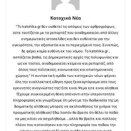
Κατοχικά Νέα
"Το katohika.gr δεν υιοθετεί τις απόψεις των αρθρογράφων,
ούτε ταυτίζεται με τα ρεπορτάζ που αναδημοσιεύει από άλλες
ενημερωτικές ιστοσελίδες και δεν ευθύνεται για την
εγκυρότητα, την αξιοπιστία και το περιεχόμενό τους. Συνεπώς,
δε φέρει καμία ευθύνη εκ του νόμου. Το katohika.gr ,
ασπάζεται βαθιά, τις Δημοκρατικές αρχές της πολυφωνίας και
ως εκ τούτου, αναδημοσιεύει κείμενα και ρεπορτάζ, από
όλους τους πολιτικούς, κοινωνικούς και επιστημονικούς
χώρους." Η συντακτική ομάδα των κατοχικών νέων φέρνει
όλη την εναλλακτική είδηση προς ξεσκαρτάρισμα απο τους
ερευνητές αναγνώστες της! Ειτε ειναι Ψεμα ειτε ειναι αληθεια
!Έχουμε συγκεκριμένη θέση απέναντι στην υπεροντοτητα
πληροφορίας και γνωρίζουμε ότι μόνο με την διαδικασία της μη
δογματικής αλήθειας μπορείς να ακολουθήσεις τα χνάρια της
πραγματικής αλήθειας! Εδώ λοιπόν θα βρειτε ότι θέλει το πεδίο
να μας κάνει να ασχοληθούμε ...αλλά θα βρείτε και πολλούς
πλέον που κατανόησαν και την πληροφορία του πεδιου την
κάνουν κομματάκια! Είμαστε ομάδα έρευνας και αυτό