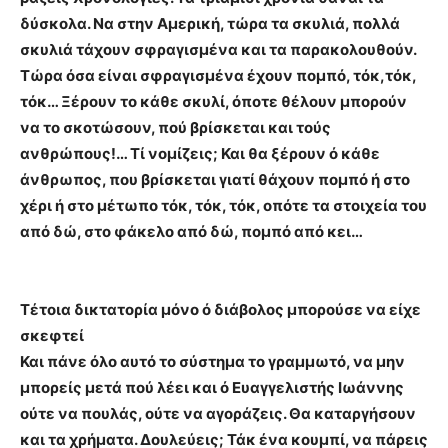
δύσκολα. Να στην Αμερική, τώρα τα σκυλιά, πολλά
σκυλιά τάχουν σφραγισμένα και τα παρακολουθούν.
Τώρα όσα είναι σφραγισμένα έχουν πομπό, τόκ,τόκ,
τόκ… Ξέρουν το κάθε σκυλί, όποτε θέλουν μπορούν
να το σκοτώσουν, πού βρίσκεται και τούς
ανθρώπους!… Τί νομίζεις; Και θα ξέρουν ό κάθε
άνθρωπος, που βρίσκεται γιατί θάχουν πομπό ή στο
χέρι ή στο μέτωπο τόκ, τόκ, τόκ, οπότε τα στοιχεία του
από δώ, στο φάκελο από δώ, πομπό από κει…
Τέτοια δικτατορία μόνο ό διάβολος μπορούσε να είχε
σκεφτεί
Και πάνε όλο αυτό το σύστημα το γραμμωτό, να μην
μπορείς μετά πού λέει και ό Ευαγγελιστής Ιωάννης
ούτε να πουλάς, ούτε να αγοράζεις. Θα καταργήσουν
και τα χρήματα. Δουλεύεις; Τάκ ένα κουμπί, να πάρεις