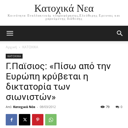
Κατοχικά Νεα
Κοινότητα Εναλλακτικής πληροφόρησης,Ελεύθερης Ερευνας και
χαρούμενης διάθεσης
Αρχική
ΚΑΤΟΧΙΚΑ
ΚΑΤΟΧΙΚΑ
Γ.Παϊσιος: «Πίσω από την
Ευρώπη κρύβεται η
δικτατορία των
σιωνιστών»
Από
Κατοχικά Νέα
-
08/03/2012
79
0