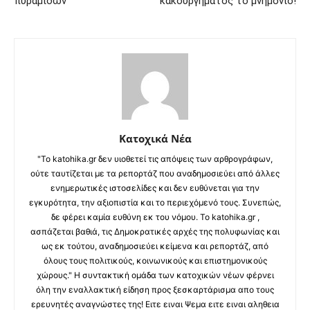
πυραμίδων
κακουργήματος το μνημόνιο!
Κατοχικά Νέα
"Το katohika.gr δεν υιοθετεί τις απόψεις των αρθρογράφων,
ούτε ταυτίζεται με τα ρεπορτάζ που αναδημοσιεύει από άλλες
ενημερωτικές ιστοσελίδες και δεν ευθύνεται για την
εγκυρότητα, την αξιοπιστία και το περιεχόμενό τους. Συνεπώς,
δε φέρει καμία ευθύνη εκ του νόμου. Το katohika.gr ,
ασπάζεται βαθιά, τις Δημοκρατικές αρχές της πολυφωνίας και
ως εκ τούτου, αναδημοσιεύει κείμενα και ρεπορτάζ, από
όλους τους πολιτικούς, κοινωνικούς και επιστημονικούς
χώρους." Η συντακτική ομάδα των κατοχικών νέων φέρνει
όλη την εναλλακτική είδηση προς ξεσκαρτάρισμα απο τους
ερευνητές αναγνώστες της! Ειτε ειναι Ψεμα ειτε ειναι αληθεια