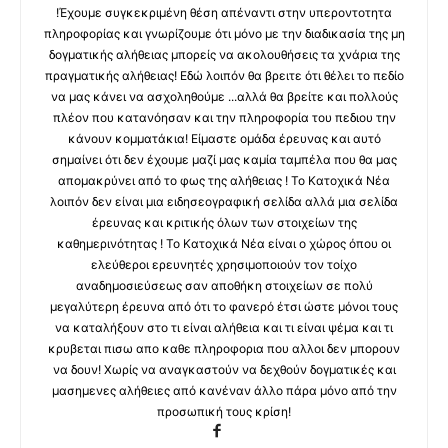
!Έχουμε συγκεκριμένη θέση απέναντι στην υπεροντοτητα
πληροφορίας και γνωρίζουμε ότι μόνο με την διαδικασία της μη
δογματικής αλήθειας μπορείς να ακολουθήσεις τα χνάρια της
πραγματικής αλήθειας! Εδώ λοιπόν θα βρειτε ότι θέλει το πεδίο
να μας κάνει να ασχοληθούμε ...αλλά θα βρείτε και πολλούς
πλέον που κατανόησαν και την πληροφορία του πεδιου την
κάνουν κομματάκια! Είμαστε ομάδα έρευνας και αυτό
σημαίνει ότι δεν έχουμε μαζί μας καμία ταμπέλα που θα μας
απομακρύνει από το φως της αλήθειας ! Το Κατοχικά Νέα
λοιπόν δεν είναι μια ειδησεογραφική σελίδα αλλά μια σελίδα
έρευνας και κριτικής όλων των στοιχείων της
καθημερινότητας ! Το Κατοχικά Νέα είναι ο χώρος όπου οι
ελεύθεροι ερευνητές χρησιμοποιούν τον τοίχο
αναδημοσιεύσεως σαν αποθήκη στοιχείων σε πολύ
μεγαλύτερη έρευνα από ότι το φανερό έτσι ώστε μόνοι τους
να καταλήξουν στο τι είναι αλήθεια και τι είναι ψέμα και τι
κρυβεται πισω απο καθε πληροφορια που αλλοι δεν μπορουν
να δουν! Χωρίς να αναγκαστούν να δεχθούν δογματικές και
μασημενες αλήθειες από κανέναν άλλο πάρα μόνο από την
προσωπική τους κρίση!