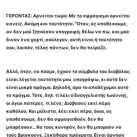
ΓΕΡΟΝΤΑΣ: Αρνείται τώρα. Με το σφράγισμα αρνείται
κανείς. Ακόμη και ταυτότητα. “Όταν, ας υποθέσουμε,
αν δεν μού ζητούσαν υπογραφή, θέλω να πω, και μού
διναν ένα χαρτί, σούλεγαν, αυτή είναι ή ταυτότητα
σου, λοιπόν, τέλος πάντων, δεν θα πείραζε.
Αλλά, όταν, να πούμε, έχουν το σύμβολο του διαβόλου,
είναι λέγεται ταυτότητα μου, υπογράφω, κι αυτό δεν
είναι μικρό πράγμα. Δηλαδή, άρα το αποδέχομαι αυτό
το πράγμα. Τότε, δηλ. τί λέει ό Ευαγγελιστής Ιωάννης,
οι άγιοι πατέρες, τί λένε; Διάβασες εκεί πέρα
καθόλου; Και μάλιστα, λέει εκεί πέρα, όσοι, ας
υποθέσουμε, δεν θα σφραγισθούν, δεν θα
μπορέσουν… θα τούς κυνηγάν, δεν θα μπορούν να
τούς βρίσκουνε. Ξεκάθαρα πράγματα. Είναι άρνηση