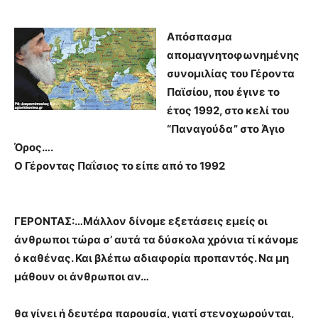
Απόσπασμα
απομαγνητοφωνημένης
συνομιλίας του Γέροντα
Παϊσίου, που έγινε το
έτος 1992, στο κελί του
“Παναγούδα” στο Άγιο
Όρος….
Ο Γέροντας Παΐσιος το είπε από το 1992
ΓΕΡΟΝΤΑΣ:…Μάλλον δίνομε εξετάσεις εμείς οι
άνθρωποι τώρα σ’ αυτά τα δύσκολα χρόνια τί κάνομε
ό καθένας. Και βλέπω αδιαφορία προπαντός. Να μη
μάθουν οι άνθρωποι αν…
θα γίνει ή δευτέρα παρουσία, γιατί στενοχωρούνται,