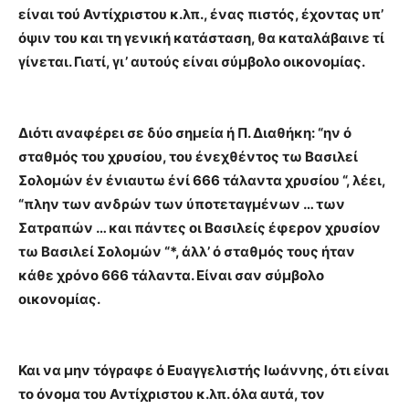
είναι τού Αντίχριστου κ.λπ., ένας πιστός, έχοντας υπ’
όψιν του και τη γενική κατάσταση, θα καταλάβαινε τί
γίνεται. Γιατί, γι’ αυτούς είναι σύμβολο οικονομίας.
Διότι αναφέρει σε δύο σημεία ή Π. Διαθήκη: “ην ό
σταθμός του χρυσίου, του ένεχθέντος τω Βασιλεί
Σολομών έν ένιαυτω ένί 666 τάλαντα χρυσίου “, λέει,
“πλην των ανδρών των ύποτεταγμένων … των
Σατραπών … και πάντες οι Βασιλείς έφερον χρυσίον
τω Βασιλεί Σολομών “*, άλλ’ ό σταθμός τους ήταν
κάθε χρόνο 666 τάλαντα. Είναι σαν σύμβολο
οικονομίας.
Και να μην τόγραφε ό Ευαγγελιστής Ιωάννης, ότι είναι
το όνομα του Αντίχριστου κ.λπ. όλα αυτά, τον