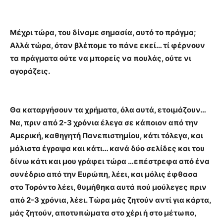
Μέχρι τώρα, του δίναμε σημασία, αυτό το πράγμα;
Αλλά τώρα, όταν βλέπομε το πάνε εκεί… τί φέρνουν
τα πράγματα ούτε να μπορείς να πουλάς, ούτε νι
αγοράζεις.
Θα καταργήσουν τα χρήματα, όλα αυτά, ετοιμάζουν…
Να, πριν από 2-3 χρόνια έλεγα σε κάποιον από την
Αμερική, καθηγητή Πανεπιστημίου, κάτι τόλεγα, και
μάλιστα έγραψα και κάτι… κανά δύο σελίδες και του
δίνω κάτι και μου γράφει τώρα …επέστρεφα από ένα
συνέδριο από την Ευρώπη, λέει, και μόλις έφθασα
στο Τορόντο λέει, θυμήθηκα αυτά πού μούλεγες πριν
από 2-3 χρόνια, λέει. Τώρα μάς ζητούν αντί για κάρτα,
μάς ζητούν, αποτυπώματα στο χέρι ή στο μέτωπο,