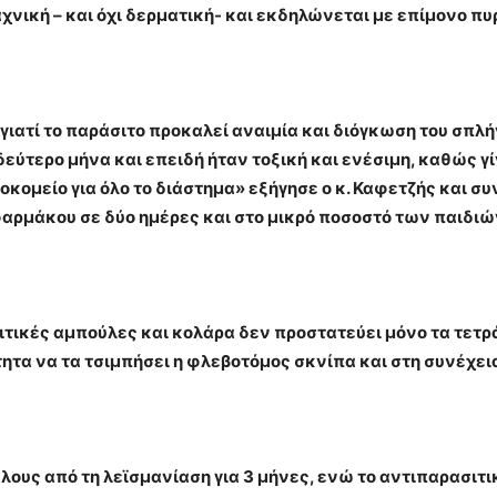
νική – και όχι δερματική- και εκδηλώνεται με επίμονο πυρ
 γιατί το παράσιτο προκαλεί αναιμία και διόγκωση του σπλ
εύτερο μήνα και επειδή ήταν τοξική και ενέσιμη, καθώς γ
κομείο για όλο το διάστημα» εξήγησε ο κ. Καφετζής και συ
 φαρμάκου σε δύο ημέρες και στο μικρό ποσοστό των παιδι
τικές αμπούλες και κολάρα δεν προστατεύει μόνο τα τετρ
τα να τα τσιμπήσει η φλεβοτόμος σκνίπα και στη συνέχεια
ύλους από τη λεϊσμανίαση για 3 μήνες, ενώ το αντιπαρασιτ