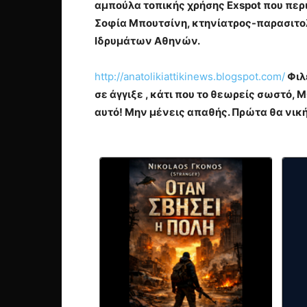
αμπούλα τοπικής χρήσης Exspot που περι
Σοφία Μπουτσίνη, κτηνίατρος-παρασιτολ
Ιδρυμάτων Αθηνών.
http://anatolikiattikinews.blogspot.com/
Φιλ
σε άγγιξε , κάτι που το θεωρείς σωστό
αυτό! Μην μένεις απαθής. Πρώτα θα νικ