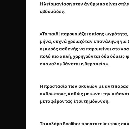
Η λεϊσμανίαση στον άνθρωπο είναι σπλαχ
εβδομάδες.
«Το παιδί παρουσιάζει επίσης ωχρότητα,
μήνα, συχνά χρειαζόταν επανάληψη για δ
ο μικρός ασθενής να παραμείνει στο νοσο
πολύ πιο απλή, χορηγούνται δύο δόσεις
επαναλαμβάνεται η θεραπεία».
Η προστασία των σκυλιών με αντιπαρασι
ανθρώπους, καθώς μειώνει την πιθανότη
μεταφέροντας έτσι τη μόλυνση.
Το κολάρο Scalibor προστατεύει τους σκ