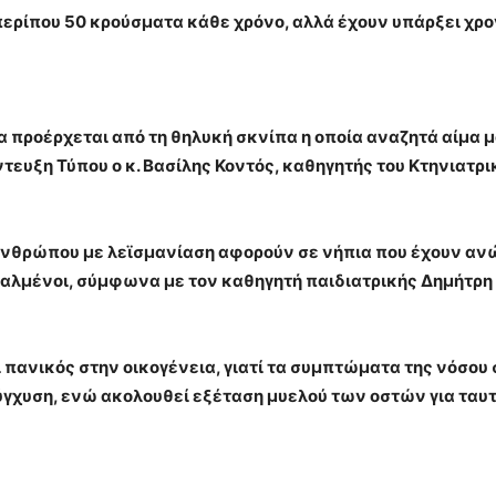
περίπου 50 κρούσματα κάθε χρόνο, αλλά έχουν υπάρξει χρο
 προέρχεται από τη θηλυκή σκνίπα η οποία αναζητά αίμα μό
ευξη Τύπου ο κ. Βασίλης Κοντός, καθηγητής του Κτηνιατρι
νθρώπου με λεϊσμανίαση αφορούν σε νήπια που έχουν ανώ
ταλμένοι, σύμφωνα με τον καθηγητή παιδιατρικής Δημήτρη
 πανικός στην οικογένεια, γιατί τα συμπτώματα της νόσου σ
σύγχυση, ενώ ακολουθεί εξέταση μυελού των οστών για ταυ