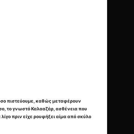
 όσο πιστεύουμε, καθώς μεταφέρουν
σο, το γνωστό Καλααζάρ, ασθένεια που
 λίγο πριν είχε ρουφήξει αίμα από σκύλο