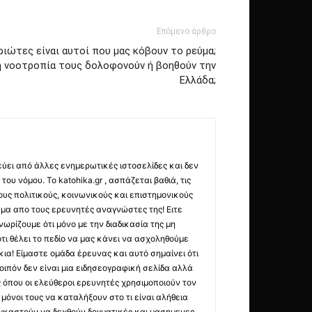
Επόμενο άρθρο
ριώτες είναι αυτοί που μας κόβουν το ρεύμα;
η νοοτροπία τους δολοφονούν ή βοηθούν την
Ελλάδα;
εύει από άλλες ενημερωτικές ιστοσελίδες και δεν
ου νόμου. Το katohika.gr , ασπάζεται βαθιά, τις
υς πολιτικούς, κοινωνικούς και επιστημονικούς
μα απο τους ερευνητές αναγνώστες της! Ειτε
ωρίζουμε ότι μόνο με την διαδικασία της μη
τι θέλει το πεδίο να μας κάνει να ασχοληθούμε
ια! Είμαστε ομάδα έρευνας και αυτό σημαίνει ότι
οιπόν δεν είναι μια ειδησεογραφική σελίδα αλλά
ς όπου οι ελεύθεροι ερευνητές χρησιμοποιούν τον
όνοι τους να καταλήξουν στο τι είναι αλήθεια
ναγκαστούν να δεχθούν δογματικές και μασημενες