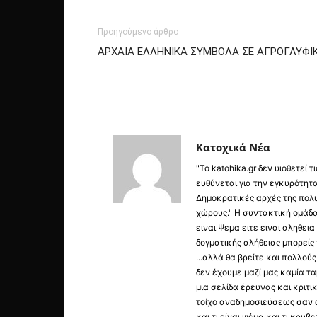
Προηγούμενο άρθρο
ΑΡΧΑΙΑ ΕΛΛΗΝΙΚΑ ΣΥΜΒΟΛΑ ΣΕ ΑΓΡΟΓΛΥΦΙΚ
Κατοχικά Νέα
"Το katohika.gr δεν υιοθετεί
ευθύνεται για την εγκυρότητα,
Δημοκρατικές αρχές της πολυ
χώρους." Η συντακτική ομάδ
ειναι Ψεμα ειτε ειναι αληθει
δογματικής αλήθειας μπορείς 
...αλλά θα βρείτε και πολλο
δεν έχουμε μαζί μας καμία τ
μια σελίδα έρευνας και κριτι
τοίχο αναδημοσιεύσεως σαν α
και τι είναι ψέμα και τι κρ