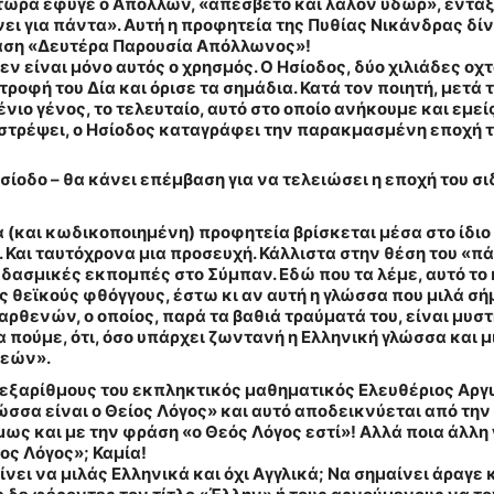
 τώρα έφυγε ο Απόλλων, «απέσβετο και λάλον ύδωρ», εντάξε
νει για πάντα». Αυτή η προφητεία της Πυθίας Νικάνδρας δί
φράση «Δευτέρα Παρουσία Απόλλωνος»!
δεν είναι μόνο αυτός ο χρησμός. Ο Ησίοδος, δύο χιλιάδες οχ
οφή του Δία και όρισε τα σημάδια. Κατά τον ποιητή, μετά το
ιο γένος, το τελευταίο, αυτό στο οποίο ανήκουμε και εμείς.
στρέψει, ο Ησίοδος καταγράφει την παρακμασμένη εποχή τ
Ησίοδο – θα κάνει επέμβαση για να τελειώσει η εποχή του σ
(και κωδικοποιημένη) προφητεία βρίσκεται μέσα στο ίδιο 
η. Και ταυτόχρονα μια προσευχή. Κάλλιστα στην θέση του «
δασμικές εκπομπές στο Σύμπαν. Εδώ που τα λέμε, αυτό το κ
ς θεϊκούς φθόγγους, έστω κι αν αυτή η γλώσσα που μιλά σ
ρθενών, ο οποίος, παρά τα βαθιά τραύματά του, είναι μυσ
ούμε, ότι, όσο υπάρχει ζωντανή η Ελληνική γλώσσα και μι
θεών».
εξαρίθμους του εκπληκτικός μαθηματικός Ελευθέριος Αργυ
λώσσα είναι ο Θείος Λόγος
» και αυτό αποδεικνύεται από την
ως και με την φράση «ο Θεός Λόγος εστί»! Αλλά ποια άλλη 
ίος Λόγος»; Καμία!
νει να μιλάς Ελληνικά και όχι Αγγλικά; Να σημαίνει άραγε κ