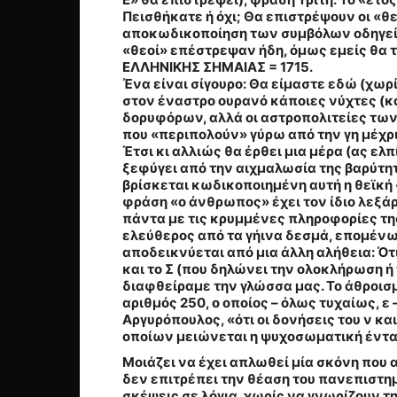
Πεισθήκατε ή όχι; Θα επιστρέψουν οι «θεο
αποκωδικοποίηση των συμβόλων οδηγεί 
«θεοί» επέστρεψαν ήδη, όμως εμείς θα τ
ΕΛΛΗΝΙΚΗΣ ΣΗΜΑΙΑΣ = 1715.
Ένα είναι σίγουρο: Θα είμαστε εδώ (χωρ
στον έναστρο ουρανό κάποιες νύχτες (κα
δορυφόρων, αλλά οι αστροπολιτείες των 
που «περιπολούν» γύρω από την γη μέχρ
Έτσι κι αλλιώς θα έρθει μια μέρα (ας ε
ξεφύγει από την αιχμαλωσία της βαρύτητ
βρίσκεται κωδικοποιημένη αυτή η θεϊκή
φράση «ο άνθρωπος» έχει τον ίδιο λεξά
πάντα με τις κρυμμένες πληροφορίες τη
ελεύθερος από τα γήινα δεσμά, επομένω
αποδεικνύεται από μια άλλη αλήθεια:
Ότ
και το Σ (που δηλώνει την ολοκλήρωση ή 
διαφθείραμε την γλώσσα μας.
Το άθροισμ
αριθμός 250, ο οποίος – όλως τυχαίως, ε 
Αργυρόπουλος, «ότι οι δονήσεις του ν κα
οποίων μειώνεται η ψυχοσωματική έντασ
Μοιάζει να έχει απλωθεί μία σκόνη που 
δεν επιτρέπει την θέαση του πανεπιστημ
σκέψεις σε λόγια, χωρίς να γνωρίζουν τ