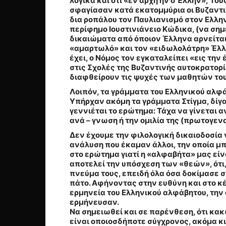
λογικά και ότι «εν αρχή ην ο Έλλην»; Το
σφαγίασαν κατά εκατομμύρια οι Βυζαντι
δια ροπάλου τον Παυλιανισμό στον Ελλη
περίφημο Ιουστινιάνειο Κώδικα, (να σημε
δικαιώματα από όποιον Έλληνα αρνείται 
«αμαρτωλό» και τον «ειδωλολάτρη» Έλληνα
έχει, ο Νόμος τον εγκαταλείπει «εις τη
στις Σχολές της Βυζαντινής αυτοκρατορ
διαφθείρουν τις ψυχές των μαθητών του
Λοιπόν, τα γράμματα του Ελληνικού αλφά
Υπήρχαν ακόμη τα γράμματα Στίγμα, δίγ
γεννιέται το ερώτημα: Τάχα να γίνεται
ανά – γνωση ή την ομιλία της (πρωτογεν
Δεν έχουμε την φιλολογική δικαιοδοσία
ανάλυση που έκαμαν άλλοι, την οποία μπο
στο ερώτημα γιατί η «αλφαβήτα» μας είν
αποτελεί την υπόσχεση των «θεών», ότι,
πνεύμα τους, επειδή όλα όσα δοκίμασε 
πάτο. Αφήνοντας στην ευθύνη και στο κέ
ερμηνεία του Ελληνικού αλφάβητου, την
ερμήνευσαν.
Να σημειωθεί και σε παρένθεση, ότι κακ
είναι οποιοσδήποτε σύγχρονος, ακόμα κι