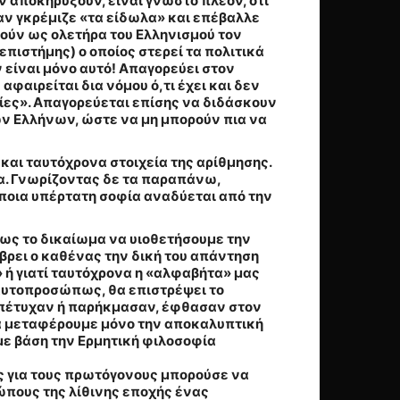
ον αποκηρύξουν, είναι γνωστό πλέον, ότι
αν γκρέμιζε «τα είδωλα» και επέβαλλε
γούν ως ολετήρα του Ελληνισμού τον
επιστήμης) ο οποίος στερεί τα πολιτικά
 είναι μόνο αυτό! Απαγορεύει στον
φαιρείται δια νόμου ό,τι έχει και δεν
ρίες». Απαγορεύεται επίσης να διδάσκουν
ων Ελλήνων, ώστε να μη μπορούν πια να
 και ταυτόχρονα στοιχεία της αρίθμησης.
σα. Γνωρίζοντας δε τα παραπάνω,
 ποια υπέρτατη σοφία αναδύεται από την
μως το δικαίωμα να υιοθετήσουμε την
ς βρει ο καθένας την δική του απάντηση
» ή γιατί ταυτόχρονα η «αλφαβήτα» μας
 αυτοπροσώπως, θα επιστρέψει το
 απέτυχαν ή παρήκμασαν, έφθασαν στον
 θα μεταφέρουμε μόνο την αποκαλυπτική
με βάση την Ερμητική φιλοσοφία
ός για τους πρωτόγονους μπορούσε να
ώπους της λίθινης εποχής ένας