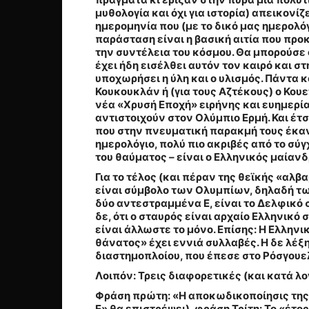
μυθολογία και όχι για ιστορία) απεικονίζ
ημερομηνία που (με το δικό μας ημερολόγ
παράσταση είναι η βασική αιτία που προ
την συντέλεια του κόσμου. Θα μπορούσε
έχει ήδη εισέλθει αυτόν τον καιρό και σ
υποχωρήσει η ύλη και ο υλισμός. Πάντα κ
Κουκουκλάν ή (για τους Αζτέκους) ο Κουε
νέα «Χρυσή Εποχή» ειρήνης και ευημερίας
αντιστοιχούν στον Ολύμπιο Ερμή. Και έτσ
που στην πνευματική παρακμή τους έκαν
ημερολόγιο, πολύ πιο ακριβές από το σύγ
του θαύματος – είναι ο Ελληνικός μαίανδ
Για το τέλος (και πέραν της θεϊκής «αλ
είναι σύμβολο των Ολυμπίων, δηλαδή τω
δύο αντεστραμμένα Ε, είναι το Δελφικό
δε, ότι ο σταυρός είναι αρχαίο Ελληνικό
είναι άλλωστε το μόνο.
Επίσης: Η Ελληνικ
θάνατος» έχει εννιά συλλαβές. Η δε λέ
διαστημοπλοίου, που έπεσε στο Ρόσγουε
Λοιπόν: Τρεις διαφορετικές (και κατά λογ
Φράση πρώτη: «Η αποκωδικοποίησις της Ε
Ε» θα επιστρέψει), φράση Τρίτη: Το «έτος 