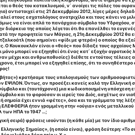
εται ο θεός του κατακλυσμού, ν΄ ανοίγει τις πύλες του ουρ
ιο) αντιστοιχεί στις 21 Δεκεμβρίου 2012, λίγες μέρες δηλαδ
καλεί στους εσχατολόγους ανατριχίλα και τους κάνει να μι
 όμως να είναι απλά το πανάρχαιο σύμβολο του Υδροχόου, 
την διάρκεια της οποίας λέγεται ότι θα επανέλθει το ευγεν
ατά την προφητεία των Μάγιας, η 21η Δεκεμβρίου 2012 θα ε
τζαλκοάτλ (που σημαίνει «φίδι με φτερά») ο οποίος θα εξαλ
. Ο Κουκουκλάν είναι ο «θεός» που δίδαξε τους αρχαίους Μ
ι μόνο μπορεί να εξηγηθεί ότι ένας κατ΄ εξοχήν αγροτικός 
αν μέχρι και ανθρωποθυσίες) διέθετε εντούτοις τέλειες 
χρονο, έτσι μπορεί να εξηγηθεί επίσης, ότι το συνηθέστερ
ρος!
βαβήτας») κρατήσαμε τους υπολογισμούς των αριθμοσοφιστών,
ν ΕΨΙΛΟΝ. Όντως, αν προσέξει κανείς καλά την Ελληνική σ
 σύμβολο και (ταυτόχρονα) μια κωδικοποιημένη υπόσχεση
 σύμβολο και το φορούσαν οι ιερείς του Διός, ασχέτως αν υι
ή σημαία έχει εννιά «φέτες», όσα και τα γράμματα της λέξ
ξη ΕΛΕΦΘΕΡΙΑ ήταν γραμμένη στην «ούγια» ενός μεταλλικο
λ των ΗΠΑ το 1947 …;
ική σειρά) φράσεις ισούνται (η κάθε μία) με τον ίδιο αριθμ
λληνικής Σημαίας», (η οποία είναι), φράση δεύτερη: «Το 
δύο χιλιάδες δέκα τρία μ. Χ.».