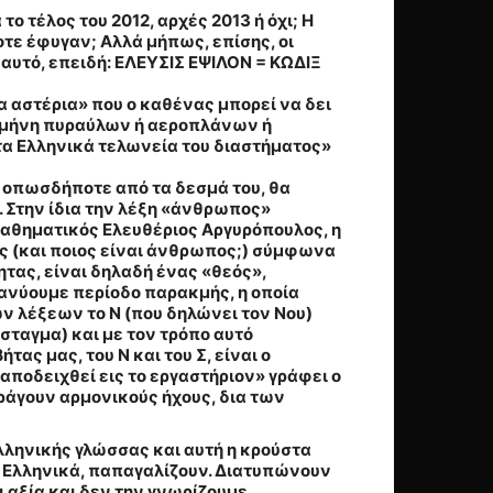
το τέλος του 2012, αρχές 2013 ή όχι; Η
ε έφυγαν; Αλλά μήπως, επίσης, οι
 αυτό, επειδή: ΕΛΕΥΣΙΣ ΕΨΙΛΟΝ = ΚΩΔΙΞ
α αστέρια» που ο καθένας μπορεί να δει
ι σμήνη πυραύλων ή αεροπλάνων ή
τα Ελληνικά τελωνεία του διαστήματος»
ί οπωσδήποτε από τα δεσμά του, θα
. Στην ίδια την λέξη «άνθρωπος»
μαθηματικός Ελευθέριος Αργυρόπουλος, η
ος (και ποιος είναι άνθρωπος;) σύμφωνα
τας, είναι δηλαδή ένας «θεός»,
ανύουμε περίοδο παρακμής, η οποία
ν λέξεων το Ν (που δηλώνει τον Νου)
όσταγμα) και με τον τρόπο αυτό
ς μας, του Ν και του Σ, είναι ο
 αποδειχθεί εις το εργαστήριον» γράφει ο
αράγουν αρμονικούς ήχους, δια των
λληνικής γλώσσας και αυτή η κρούστα
ς Ελληνικά, παπαγαλίζουν. Διατυπώνουν
 αξία και δεν την γνωρίζουμε.