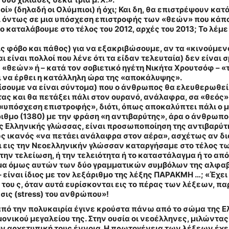
ί» (δηλαδή οι Ολύμπιοι) ή όχι; Και δη, θα επιστρέψουν κατά 
όντως σε μια υπόσχεση επιστροφής των «θεών» που κάποτ
ο καταλάβουμε στο τέλος του 2012, αρχές του 2013; Το λέμε
ίς φόβο και πάθος) για να εξακριβώσουμε, αν τα «κινούμεν
ι είναι πολλοί που λένε ότι τα είδαν τελευταία) δεν είνα
«θεών» ή – κατά τον σοβιετικό ηγέτη Νικήτα Χρουτσόφ – «
ι να έρθει η κατάλληλη ώρα της «αποκάλυψης
».
λπίσουμε να είναι σύντομα) που ο άνθρωπος θα ελευθερωθε
ας και θα πετάξει πάλι στον ουρανό, ανάλαφρα, σα «θεός»
 «υπόσχεση επιστροφής», διότι, όπως αποκαλύπτει πάλι ο 
ριθμο (1380) με την φράση «η αντιβαρύτης», άρα ο άνθρωπ
ς Ελληνικής γλώσσας, είναι προσωποποίηση της αντιβαρύτη
ς ικανός «να πετάει ανάλαφρα στον αέρα», ασχέτως αν δι
ι εις την Νεοελληνικήν γλώσσαν καταργήσαμε στο τέλος τω
την τελείωση, ή την τελειότητα ή το καταστάλαγμα ή το απ
α όμως αυτών των δύο γραμματικών συμβόλων της αλφαβήτα
– είναι ίδιος με τον λεξάριθμο της λέξης ΠΑΡΑΚΜΗ …; «
Έχει
ι του ς, όταν αυτά ευρίσκονται εις το πέρας των λέξεων, π
ις (stress) του ανθρώπου
»!
από την πολυκαιρία έγινε κρούστα πάνω από το σώμα της Ε
ονικού μεγαλείου της. Στην ουσία οι νεοέλληνες, μιλώντα
ην αρχετυπική τους έννοια. Η πρωτογένεια των λέξεων έχει