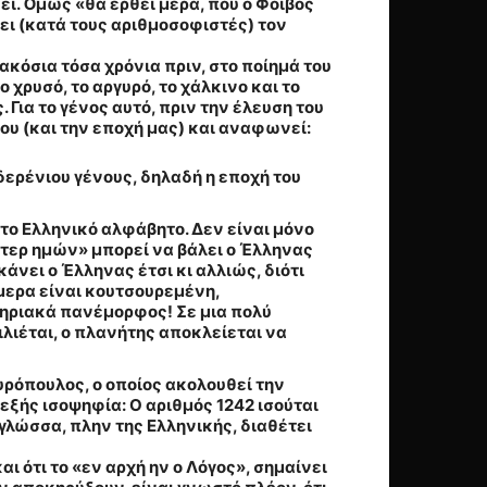
ι. Όμως «θα έρθει μέρα, που ο Φοίβος
νει (κατά τους αριθμοσοφιστές) τον
τακόσια τόσα χρόνια πριν, στο ποίημά του
 χρυσό, το αργυρό, το χάλκινο και το
 Για το γένος αυτό, πριν την έλευση του
ου (και την εποχή μας) και αναφωνεί:
ιδερένιου γένους, δηλαδή η εποχή του
το Ελληνικό αλφάβητο. Δεν είναι μόνο
πάτερ ημών» μπορεί να βάλει ο Έλληνας
άνει ο Έλληνας έτσι κι αλλιώς, διότι
ήμερα είναι κουτσουρεμένη,
τηριακά πανέμορφος! Σε μια πολύ
λιέται, ο πλανήτης αποκλείεται να
ρόπουλος, ο οποίος ακολουθεί την
 εξής ισοψηφία: Ο αριθμός 1242 ισούται
γλώσσα, πλην της Ελληνικής, διαθέτει
αι ότι το «εν αρχή ην ο Λόγος», σημαίνει