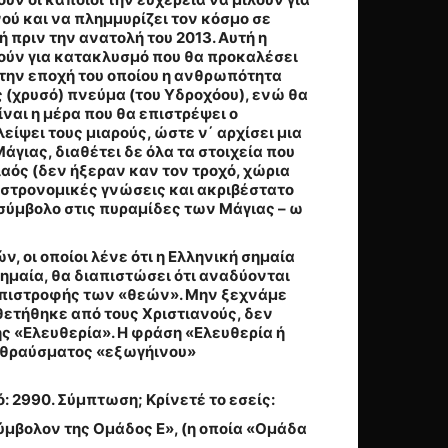
ανού και να πλημμυρίζει τον κόσμο σε
ή πριν την ανατολή του 2013. Αυτή η
λούν για κατακλυσμό που θα προκαλέσει
στην εποχή του οποίου η ανθρωπότητα
ές (χρυσό) πνεύμα (του Υδροχόου), ενώ θα
ίναι η μέρα που θα επιστρέψει ο
είψει τους μιαρούς, ώστε ν΄ αρχίσει μια
άγιας, διαθέτει δε όλα τα στοιχεία που
λαός (δεν ήξεραν καν τον τροχό, χώρια
αστρονομικές γνώσεις και ακριβέστατο
ο σύμβολο στις πυραμίδες των Μάγιας – ω
 οι οποίοι λένε ότι η Ελληνική σημαία
ημαία, θα διαπιστώσει ότι αναδύονται
 επιστροφής των «θεών».
Μην ξεχνάμε
οθετήθηκε από τους Χριστιανούς, δεν
ης «Ελευθερία». Η φράση «Ελευθερία ή
ύ θραύσματος «εξωγήινου»
ό: 2990. Σύμπτωση; Κρίνετέ το εσείς:
σύμβολον της Ομάδος Ε», (η οποία «Ομάδα