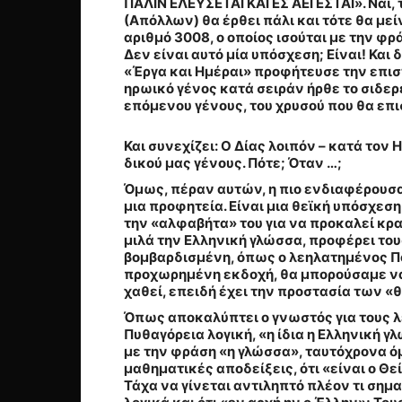
ΠΑΛΙΝ ΕΛΕΥΣΕΤΑΙ ΚΑΙ ΕΣ ΑΕΙ ΕΣΤΑΙ
».
Ναι,
(Απόλλων) θα έρθει πάλι και τότε θα μεί
αριθμό 3008, ο οποίος ισούται με την 
Δεν είναι αυτό μία υπόσχεση; Είναι! Και 
«Έργα και Ημέραι» προφήτευσε την επιστρ
ηρωικό γένος κατά σειράν ήρθε το σιδερέν
επόμενου γένους, του χρυσού που θα επι
Και συνεχίζει:
Ο Δίας λοιπόν – κατά τον 
δικού μας γένους. Πότε; Όταν …;
Όμως, πέραν αυτών, η πιο ενδιαφέρουσα 
μια προφητεία. Είναι μια θεϊκή υπόσχεσ
την «αλφαβήτα» του για να προκαλεί κρα
μιλά την Ελληνική γλώσσα, προφέρει του
βομβαρδισμένη, όπως ο λεηλατημένος Πα
προχωρημένη εκδοχή, θα μπορούσαμε να π
χαθεί, επειδή έχει την προστασία των «
Όπως αποκαλύπτει ο γνωστός για τους λ
Πυθαγόρεια λογική, «
η ίδια η Ελληνική γ
με την φράση «η γλώσσα», ταυτόχρονα όμ
μαθηματικές αποδείξεις, ότι «είναι ο Θε
Τάχα να γίνεται αντιληπτό πλέον τι σημαί