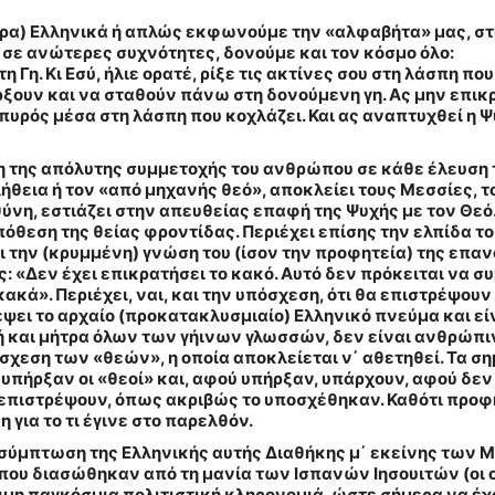
πηρα) Ελληνικά ή απλώς εκφωνούμε την «αλφαβήτα» μας, στ
σε ανώτερες συχνότητες, δονούμε και τον κόσμο όλο:
τη Γη. Κι Εσύ, ήλιε ορατέ, ρίξε τις ακτίνες σου στη λάσπη πο
ξουν και να σταθούν πάνω στη δονούμενη γη. Ας μην επικρα
υρός μέσα στη λάσπη που κοχλάζει. Και ας αναπτυχθεί η Ψυ
η της απόλυτης συμμετοχής του ανθρώπου σε κάθε έλευση τ
θεια ή τον «από μηχανής θεό», αποκλείει τους Μεσσίες, το
ύνη, εστιάζει στην απευθείας επαφή της Ψυχής με τον Θεό.
όθεση της θείας φροντίδας. Περιέχει επίσης την ελπίδα τ
ι την (κρυμμένη) γνώση του (ίσον την προφητεία)
της επαν
ος: «Δεν έχει επικρατήσει το κακό. Αυτό δεν πρόκειται να σ
κά». Περιέχει, ναι, και την υπόσχεση, ότι θα επιστρέψουν 
ει το αρχαίο (προκατακλυσμιαίο) Ελληνικό πνεύμα και είν
ή και μήτρα όλων των γήινων γλωσσών, δεν είναι ανθρώπιν
όσχεση των «θεών», η οποία αποκλείεται ν΄ αθετηθεί. Τα σ
 υπήρξαν οι «θεοί» και, αφού υπήρξαν, υπάρχουν, αφού δε
επιστρέψουν, όπως ακριβώς το υποσχέθηκαν. Καθότι προφητε
 για το τι έγινε στο παρελθόν.
 σύμπτωση της Ελληνικής αυτής Διαθήκης μ΄ εκείνης των Μ
που διασώθηκαν από τη μανία των Ισπανών Ιησουιτών (οι 
ιμη παγκόσμια πολιτιστική κληρονομιά, ώστε σήμερα να έχου