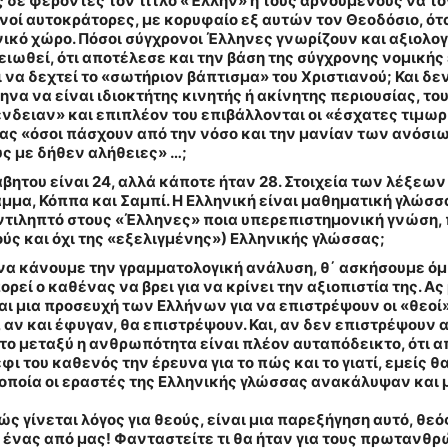
υς δε φέροντες τον τίτλο «Έλλην» ή τους αρνούμενους να τ
νοί αυτοκράτορες, με κορυφαίο εξ αυτών τον Θεοδόσιο, ότ
νικό χώρο. Πόσοι σύγχρονοι Έλληνες γνωρίζουν και αξιολο
ιωθεί, ότι αποτέλεσε και την βάση της σύγχρονης νομικής 
να δεχτεί το «σωτήριον βάπτισμα» του Χριστιανού; Και δεν
 να είναι ιδιοκτήτης κινητής ή ακίνητης περιουσίας, του α
ν ένδειαν» και επιπλέον του επιβάλλονται οι «έσχατες τιμω
ίας «όσοι πάσχουν από την νόσο και την μανίαν των ανόσι
ς με δήθεν αλήθειες» …;
βητου είναι 24, αλλά κάποτε ήταν 28. Στοιχεία των λέξεων
αμμα, Κόππα και Σαμπί. Η Ελληνική είναι μαθηματική γλώσ
 αντιληπτό στους «Έλληνες» ποια υπερεπιστημονική γνώση,
ούς και όχι της «εξελιγμένης») Ελληνικής γλώσσας;
 να κάνουμε την γραμματολογική ανάλυση, θ΄ ασκήσουμε ό
ρεί ο καθένας να βρει για να κρίνει την αξιοπιστία της. Α
αι μια προσευχή των Ελλήνων για να επιστρέψουν οι «θεοί
 αν και έφυγαν, θα επιστρέψουν. Και, αν δεν επιστρέψουν
στο μεταξύ η ανθρωπότητα είναι πλέον αυταπόδεικτο, ότι
φι του καθενός την έρευνα για το πώς και το γιατί, εμείς
 οποία οι εραστές της Ελληνικής γλώσσας ανακάλυψαν και 
ώς γίνεται λόγος για θεούς, είναι μια παρεξήγηση αυτό, θε
 ένας από μας! Φανταστείτε τι θα ήταν για τους πρωτανθρ