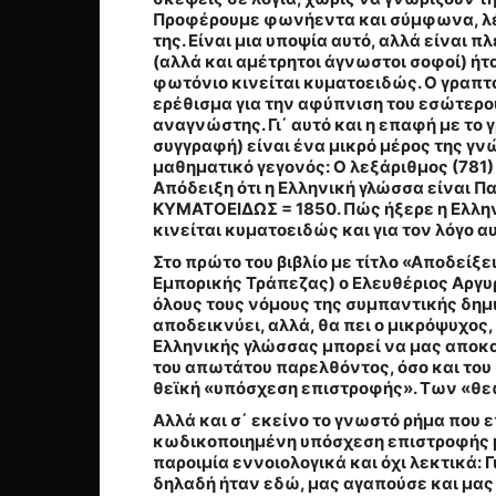
Προφέρουμε φωνήεντα και σύμφωνα, λέξε
της
. Είναι μια υποψία αυτό, αλλά είναι
(αλλά και αμέτρητοι άγνωστοι σοφοί) ήτα
φωτόνιο κινείται κυματοειδώς. Ο γραπτό
ερέθισμα για την αφύπνιση του εσώτερου
αναγνώστης. Γι΄ αυτό και η επαφή με το 
συγγραφή) είναι ένα μικρό μέρος της γν
μαθηματικό γεγονός: Ο λεξάριθμος (781) 
Απόδειξη ότι η Ελληνική γλώσσα είναι 
ΚΥΜΑΤΟΕΙΔΩΣ = 1850. Πώς ήξερε η Ελλην
κινείται κυματοειδώς και για τον λόγο α
Στο πρώτο του βιβλίο με τίτλο «Αποδείξ
Εμπορικής Τράπεζας) ο Ελευθέριος Αργυ
όλους τους νόμους της συμπαντικής δημι
αποδεικνύει, αλλά, θα πει ο μικρόψυχος,
Ελληνικής γλώσσας μπορεί να μας αποκαλ
του απωτάτου παρελθόντος, όσο και του κ
θεϊκή «υπόσχεση επιστροφής». Των «θε
Αλλά και σ΄ εκείνο το γνωστό ρήμα που ε
κωδικοποιημένη υπόσχεση επιστροφής με 
παροιμία εννοιολογικά και όχι λεκτικά: 
δηλαδή ήταν εδώ, μας αγαπούσε και μας 