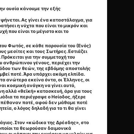
ην ουσία κάνουμε την εξής
υ ψήνεται. Ας γίνει ένα καταστάλαγμα, για
τήσει η νύχτα που είναι το μικρόν και
χή που είναι το μέγιστο και το
ου Φωτός, σε κάθε παρουσία του (Ενός)
υς μεσίτες και τους Σωτήρες. Εστιάζει
 Πρόκειται για την συμμετοχή του
ου ανθρώπινου γένους, περιέχει την
όδου των θεών, της εβδόμης αποστολής
υμβεί ποτέ. Άρα υπάρχει ακόμη ελπίδα.
τα ανώτερα εκείνα όντα, οι Έλληνες, οι
αι κοσμική ανάγκη να γίνει αυτό,
η αλλά «θεϊκή» κατασκευή, άρα για τους
ημάδια τα περιέγραψε ο Ησίοδος, ήξερε
ν πέθαναν ποτέ, αφού δεν μάθαμε ποτέ
ία, ο λόγος δηλαδή για το τι θα γίνει
άγιας. Στον «κώδικα της Δρέσδης», στο
οποίοι τα θεωρούσαν δαιμονικά
ν οι κάποιοι την ευχέρεια να μιλούν για