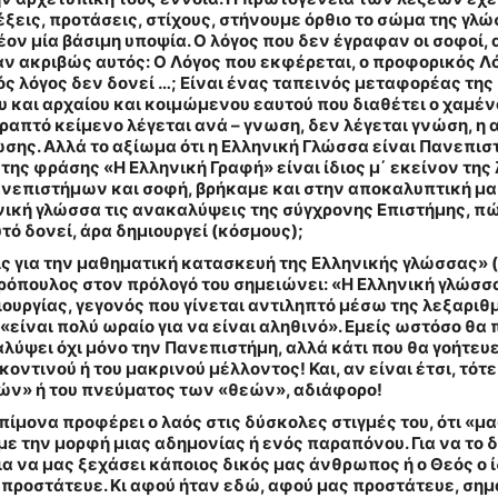
ις, προτάσεις, στίχους, στήνουμε όρθιο το σώμα της γλώ
 πλέον μία βάσιμη υποψία. Ο λόγος που δεν έγραφαν οι σοφο
ν ακριβώς αυτός: Ο Λόγος που εκφέρεται, ο προφορικός Λόγ
ς λόγος δεν δονεί …; Είναι ένας ταπεινός μεταφορέας της
 και αρχαίου και κοιμώμενου εαυτού που διαθέτει ο χαμένο
γραπτό κείμενο λέγεται ανά – γνωση, δεν λέγεται γνώση, η
ώσης. Αλλά το αξίωμα ότι η Ελληνική Γλώσσα είναι Πανεπισ
της φράσης «Η Ελληνική Γραφή» είναι ίδιος μ΄ εκείνον της
Πανεπιστήμων και σοφή, βρήκαμε και στην αποκαλυπτική 
ική γλώσσα τις ανακαλύψεις της σύγχρονης Επιστήμης, πώ
υτό δονεί, άρα δημιουργεί (κόσμους);
εις για την μαθηματική κατασκευή της Ελληνικής γλώσσας» 
ρόπουλος στον πρόλογό του σημειώνει: «
Η Ελληνική γλώσσ
ουργίας, γεγονός που γίνεται αντιληπτό μέσω της λεξαριθ
 «είναι πολύ ωραίο για να είναι αληθινό». Εμείς ωστόσο θ
ύψει όχι μόνο την Πανεπιστήμη, αλλά κάτι που θα γοήτευε
οντινού ή του μακρινού μέλλοντος! Και, αν είναι έτσι, τότ
ών» ή του πνεύματος των «θεών», αδιάφορο!
πίμονα προφέρει ο λαός στις δύσκολες στιγμές του, ότι «μα
την μορφή μιας αδημονίας ή ενός παραπόνου. Για να το δι
Για να μας ξεχάσει κάποιος δικός μας άνθρωπος ή ο Θεός ο ί
προστάτευε. Κι αφού ήταν εδώ, αφού μας προστάτευε, σημαί