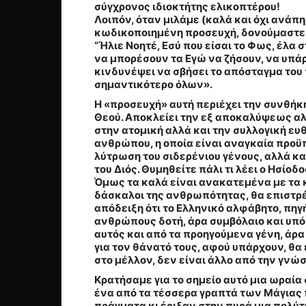
σύγχρονος ιδιοκτήτης ελικοπτέρου!
Λοιπόν, όταν μιλάμε (καλά και όχι ανά
κωδικοποιημένη προσευχή, δονούμαστε 
“Ήλιε Νοητέ, Εσύ που είσαι το Φως, έλα σ
να μπορέσουν τα Εγώ να ζήσουν, να υπάρ
κινδυνέψει να σβήσει το απόσταγμα του π
σημαντικότερο όλων».
Η «προσευχή» αυτή περιέχει την συνθήκ
Θεού. Αποκλείει την εξ αποκαλύψεως αλή
στην ατομική αλλά και την συλλογική ευθ
ανθρώπου, η οποία είναι αναγκαία προϋπ
λύτρωση του σιδερένιου γένους, αλλά κα
του Διός
. Θυμηθείτε πάλι τι λέει ο Ησίοδ
Όμως τα καλά είναι ανακατεμένα με τα κα
δάσκαλοι της ανθρωπότητας, θα επιστρέψ
απόδειξη ότι
το Ελληνικό αλφάβητο, πηγ
ανθρώπους δοτή
, άρα συμβόλαιο και υπ
αυτός και από τα προηγούμενα γένη, άρα
για τον θάνατό τους, αφού υπάρχουν, θα 
στο μέλλον, δεν είναι άλλο από την γνώση
Κρατήσαμε για το σημείο αυτό μια ωραία
ένα από τα τέσσερα γραπτά των Μάγιας 
πράγματα κι έριξαν στην πυρά μια πολύτ