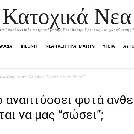
Κατοχικά Νεα
τα Εναλλακτικής πληροφόρησης,Ελεύθερης Ερευνας και χαρούμενης 
ΛΛΑΔΑ
ΔΙΕΘΝΗ
ΝΕΑ ΤΑΞΗ ΠΡΑΓΜΑΤΩΝ
ΥΓΕΙΑ
ΑΥΤ
 ανθεκτικά στο Αλουμίνιο; Έρχεται να μας “σώσει”;
o αναπτύσσει φυτά ανθε
αι να μας “σώσει”;