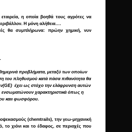
ή εταιρεία, η οποία βοηθά τους αγρότες να
περιβάλλον. Η μόνη αλήθεια….
υτές θα συμπλήρωνα: πρώην χημική, νυν
.
αθημερινά προβλήματα, μεταξύ των οποίων
ξηση του πληθυσμού κατά πάσα πιθανότητα θα
ν(
GE
) έχει ως στόχο την ελάφρυνση αυτών
που ενσωματώνουν χαρακτηριστικά όπως η
του καιι φωσφόρου.
οψεκασμούς (chemtrails), την γεω-μηχανική
ό, το χιόνι και το έδαφος, σε περιοχές που