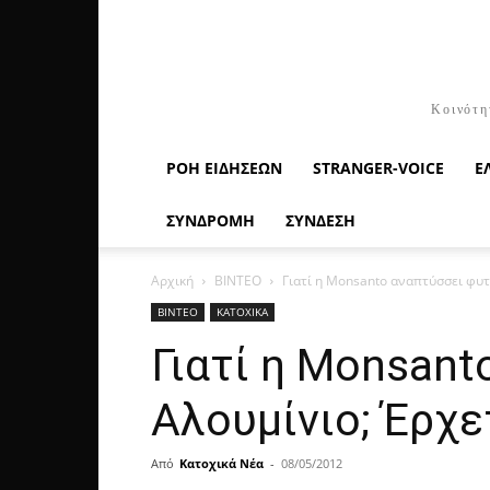
Κοινότη
ΡΟΉ ΕΙΔΉΣΕΩΝ
STRANGER-VOICE
Ε
ΣΥΝΔΡΟΜΗ
ΣΥΝΔΕΣΗ
Αρχική
ΒΙΝΤΕΟ
Γιατί η Monsanto αναπτύσσει φυτά
ΒΙΝΤΕΟ
ΚΑΤΟΧΙΚΑ
Γιατί η Monsant
Αλουμίνιο; Έρχετ
Από
Κατοχικά Νέα
-
08/05/2012