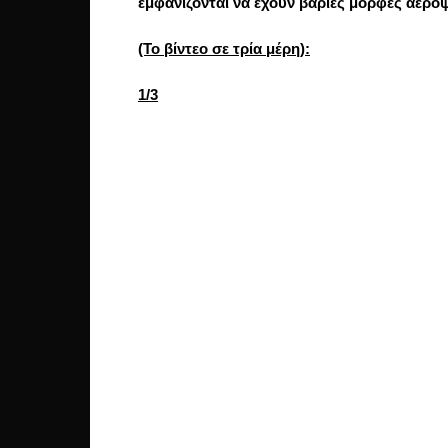
εμφανίζονται να έχουν βαριές μορφές αερ
(Το βίντεο σε τρία μέρη):
1/3