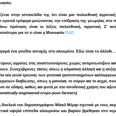
nsanto;
ίζεται στην ιστοσελίδα της ότι είναι μια πολυεθνική αγροτικ
 υγιεινά τρόφιμα μειώνοντας την επίδραση της γεωργίας στο 
νω πρόταση είναι οι λέξεις πολυεθνική, αγροτική. Σ’ α
ισσότερα για το τι είναι η Monsanto
ΕΔΩ
γορά ένα γονίδιο αντοχής στο αλουμίνιο. Εδώ είναι το άλλοθι…
ς πόρους αγρότες στις αναπτυσσόμενες χώρες αντιμετωπίζουν κ
ροών. Συνεχιζόμενες τάσεις όπως η κλιματική αλλαγή και η αύ
ια νέα γενιά έρευνας των γενετικά τροποποιημένων καλλιεργειώ
εργειών διαβίωσης, όπως η μανιόκα, το σόργο και το κεχρί, 
μίνιο σε εδάφη, καθώς και φυτά με πιο αποδοτική χρήση του αζώ
-genetically-engineered-crops-poor-farmers
)
κή δουλειά του δημοσιογράφου Μάικλ Μέρφι σχετικά με τους αερ
ιρετικά υψηλά επίπεδα αλουμινίου και βαρίου βρέθηκαν στο νερ