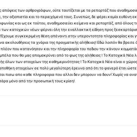
 τις απόψεις των αρθρογράφων, ούτε ταυτίζεται με τα ρεπορτάζ που αναδημοσι
 την αξιοπιστία και το περιεχόμενό τους. Συνεπώς, δε φέρει καμία ευθύνη εκ τ
φωνίας και ως εκ τούτου, αναδημοσιεύει κείμενα και ρεπορτάζ, από όλους το
α των κατοχικών νέων φέρνει όλη την εναλλακτική είδηση προς ξεσκαρτάρισ
α !Έχουμε συγκεκριμένη θέση απέναντι στην υπεροντοτητα πληροφορίας και γν
να ακολουθήσεις τα χνάρια της πραγματικής αλήθειας! Εδώ λοιπόν θα βρειτε ό
ύς πλέον που κατανόησαν και την πληροφορία του πεδιου την κάνουν κομματάκ
αμπέλα που θα μας απομακρύνει από το φως της αλήθειας ! Το Κατοχικά Νέα λ
κής όλων των στοιχείων της καθημερινότητας ! Το Κατοχικά Νέα είναι ο χώρο
ποθήκη στοιχείων σε πολύ μεγαλύτερη έρευνα από ότι το φανερό έτσι ώστε μ
υβεται πισω απο καθε πληροφορια που αλλοι δεν μπορουν να δουν! Χωρίς να α
πάρα μόνο από την προσωπική τους κρίση!