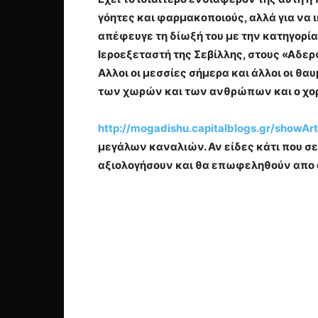
γόητες και φαρμακοποιούς, αλλά για να
απέφευγε τη δίωξή του με την κατηγορία
Ιεροεξεταστή της Σεβίλλης, στους «Αδε
Αλλοι οι μεσσίες σήμερα και άλλοι οι θ
των χωρών και των ανθρώπων και ο χο
http://mogadishu.capitalblogs.gr/showAr
μεγάλων καναλιών. Αν είδες κάτι που σε
αξιολογήσουν και θα επωφεληθούν απο α