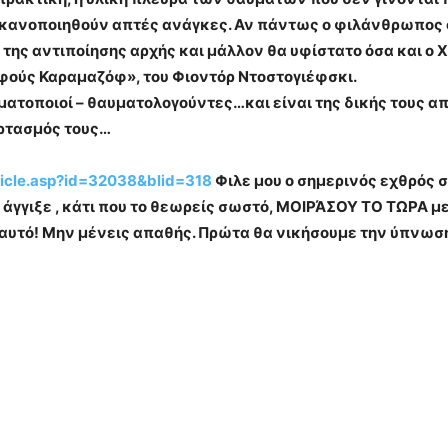
 ικανοποιηθούν απτές ανάγκες. Αν πάντως ο φιλάνθρωπος ά
 της αντιποίησης αρχής και μάλλον θα υφίστατο όσα και ο
ρφούς Καραμαζόφ», του Φιοντόρ Ντοστογιέφσκι.
αυματοποιοί – θαυματολογούντες…και είναι της δικής τους α
ρτασμός τους…
ticle.asp?id=32038&blid=318
Φιλε μου ο σημερινός εχθρός 
 άγγιξε , κάτι που το θεωρείς σωστό, ΜΟΙΡΆΣΟΥ ΤΟ ΤΩΡΑ με
υτό! Μην μένεις απαθής. Πρώτα θα νικήσουμε την ύπνωση 