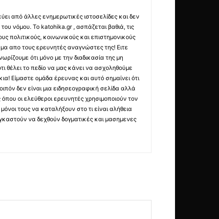
εύει από άλλες ενημερωτικές ιστοσελίδες και δεν
ου νόμου. Το katohika.gr , ασπάζεται βαθιά, τις
υς πολιτικούς, κοινωνικούς και επιστημονικούς
μα απο τους ερευνητές αναγνώστες της! Ειτε
ωρίζουμε ότι μόνο με την διαδικασία της μη
τι θέλει το πεδίο να μας κάνει να ασχοληθούμε
ια! Είμαστε ομάδα έρευνας και αυτό σημαίνει ότι
οιπόν δεν είναι μια ειδησεογραφική σελίδα αλλά
ς όπου οι ελεύθεροι ερευνητές χρησιμοποιούν τον
όνοι τους να καταλήξουν στο τι είναι αλήθεια
ναγκαστούν να δεχθούν δογματικές και μασημενες