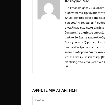
Κατοχικά Νέα
"Το katohika.gr δεν υιοθετεί
ευθύνεται για την εγκυρότητα,
Δημοκρατικές αρχές της πολυ
χώρους." Η συντακτική ομάδ
ειναι Ψεμα ειτε ειναι αληθει
δογματικής αλήθειας μπορείς 
...αλλά θα βρείτε και πολλο
δεν έχουμε μαζί μας καμία τ
μια σελίδα έρευνας και κριτι
τοίχο αναδημοσιεύσεως σαν α
και τι είναι ψέμα και τι κρ
αλήθειες από κανέναν άλλο 
ΑΦΗΣΤΕ ΜΙΑ ΑΠΑΝΤΗΣΗ