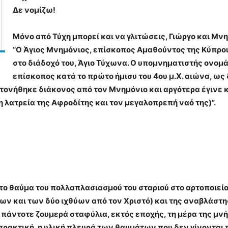
Δε νομίζω!
Μόνο από Τύχη μπορεί και να γλιτώσεις, Γιώργο και Μν
“Ο Άγιος Μνημόνιος, επίσκοπος Αμαθούντος της Κύπρου
στο διάδοχό του, Άγιο Τύχωνα. Ο υπομνηματιστής ονομ
επίσκοπος κατά το πρώτο ήμισυ του 4ου μ.Χ. αιώνα, ω
οτονήθηκε διάκονος από τον Μνημόνιο και αργότερα έγινε κ
η λατρεία της Αφροδίτης και τον μεγαλοπρεπή ναό της)”.
το θαύμα του πολλαπλασιασμού του σταριού στο αρτοποιείο
 και των δύο ιχθύων από τον Χριστό) και της αναβλάστη
 πάντοτε ζουμερά σταφύλια, εκτός εποχής, τη μέρα της μνή
η πρακτική, η υλική πλευρά των θαυμάτων που δεν γίνοντα