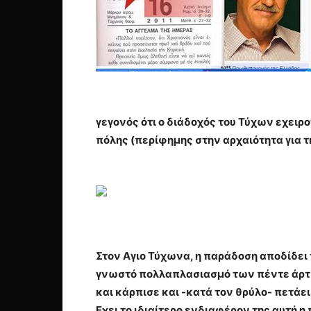
γεγονός ότι ο διάδοχός του Τύχων εχειρ
πόλης (περίφημης στην αρχαιότητα για τ
Στον Αγιο Τύχωνα, η παράδοση αποδίδει 
γνωστό πολλαπλασιασμό των πέντε άρτων
και κάρπισε και -κατά τον θρύλο- πετάει
Εχει το ιδιαίτερο ενδιαφέρον της αυτή 