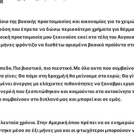
σιο της βασικής προετοιμασίας και οικονομίας για το χει
άση που έπρεπε να δώσω περισσότερα χρήματα για θέρμα
ασική προετοιμασία μου ξεκινούσε εκεί στα τέλη του Αυγουσ
 μήνες φρόντιζα να διαθέτω ορισμένα βασικά προϊόντα στα
δο. Πιο βιαστικό, πιο πιεστικό. Με όλα αυτα που συμβαίν
α γίνει; Θα πάμε στη δραχμή ή θα μείνουμε στο ευρώ; Θα γί
μένει άνεργος με ελάχιστες πιθανότητες να ξαναβρει εργα
 νερό ή που ξεσπιτώθηκαν και κοιμούνται στα αυτοκίνητα τ
 συμβαίνουν στο διπλανό μας και μπορεί και σε εμάς.
ελευταία χρόνια. Στην Αμερική όπου πρέπει να σε ενημερώ
στηκε μέσα σε έξι μήνες μια και οι φτωχότεροι μπορούσαν