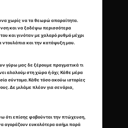
μώνα χωρίς να τα θεωρώ απαραίτητα.
νση και να ξοδέψω περισσότερα
του και γινόταν με χαλαρό ρυθμό μέχρι
 ντουλάπια και την κατάψυξη μου.
ουν γύρω μας δε ξέρουμε πραγματικά τι
νει αλαλούμ στη χώρα ή όχι; Κάθε μέρα
σία σύντομα. Κάθε τόσο ακούω ιστορίες
ους. Δε μιλάμε πλέον για σενάρια,
σω ότι επίσης φοβούνται την πτώχευση,
 να αγοράζουν ευκολότερα ασήμι παρά