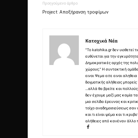
Προηγούμενο άρθρο
Project: Αποξήρανση τροφίμων
Κατοχικά Νέα
"Το katohika.gr δεν υιοθετεί
ευθύνεται για την εγκυρότητα,
Δημοκρατικές αρχές της πολυ
χώρους." Η συντακτική ομάδ
ειναι Ψεμα ειτε ειναι αληθει
δογματικής αλήθειας μπορείς 
...αλλά θα βρείτε και πολλο
δεν έχουμε μαζί μας καμία τ
μια σελίδα έρευνας και κριτι
τοίχο αναδημοσιεύσεως σαν α
και τι είναι ψέμα και τι κρ
αλήθειες από κανέναν άλλο 