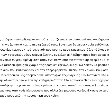
 τις απόψεις των αρθρογράφων, ούτε ταυτίζεται με τα ρεπορτάζ που αναδημοσι
 την αξιοπιστία και το περιεχόμενό τους. Συνεπώς, δε φέρει καμία ευθύνη εκ τ
φωνίας και ως εκ τούτου, αναδημοσιεύει κείμενα και ρεπορτάζ, από όλους το
α των κατοχικών νέων φέρνει όλη την εναλλακτική είδηση προς ξεσκαρτάρισ
α !Έχουμε συγκεκριμένη θέση απέναντι στην υπεροντοτητα πληροφορίας και γν
να ακολουθήσεις τα χνάρια της πραγματικής αλήθειας! Εδώ λοιπόν θα βρειτε ό
ύς πλέον που κατανόησαν και την πληροφορία του πεδιου την κάνουν κομματάκ
αμπέλα που θα μας απομακρύνει από το φως της αλήθειας ! Το Κατοχικά Νέα λ
κής όλων των στοιχείων της καθημερινότητας ! Το Κατοχικά Νέα είναι ο χώρο
ποθήκη στοιχείων σε πολύ μεγαλύτερη έρευνα από ότι το φανερό έτσι ώστε μ
υβεται πισω απο καθε πληροφορια που αλλοι δεν μπορουν να δουν! Χωρίς να α
πάρα μόνο από την προσωπική τους κρίση!