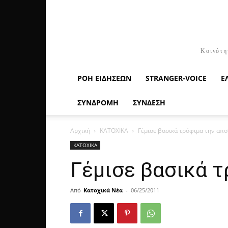
Κοινότη
ΡΟΉ ΕΙΔΉΣΕΩΝ
STRANGER-VOICE
Ε
ΣΥΝΔΡΟΜΗ
ΣΥΝΔΕΣΗ
Αρχική
ΚΑΤΟΧΙΚΑ
Γέμισε βασικά τρόφιμα την απο
ΚΑΤΟΧΙΚΑ
Γέμισε βασικά τ
Από
Κατοχικά Νέα
-
06/25/2011