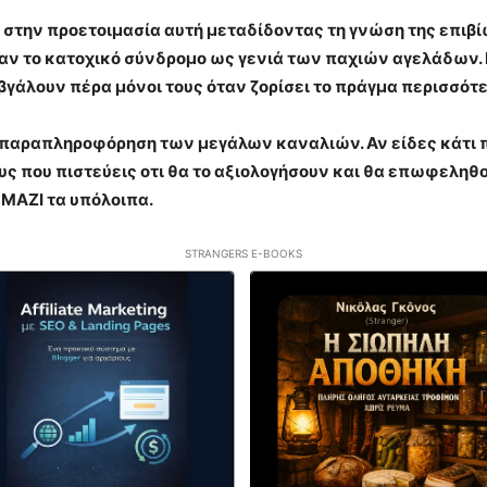
 στην προετοιμασία αυτή μεταδίδοντας τη γνώση της επιβ
ίχαν το κατοχικό σύνδρομο ως γενιά των παχιών αγελάδων.
γάλουν πέρα μόνοι τους όταν ζορίσει το πράγμα περισσότε
η παραπληροφόρηση των μεγάλων καναλιών. Αν είδες κάτι πο
 που πιστεύεις οτι θα το αξιολογήσουν και θα επωφεληθο
 ΜΑΖΙ τα υπόλοιπα.
STRANGERS E-BOOKS