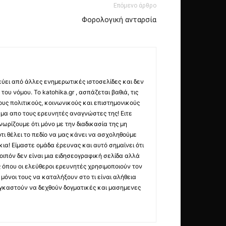
Επόμενο άρθρο
Φορολογική ανταρσία
εύει από άλλες ενημερωτικές ιστοσελίδες και δεν
ου νόμου. Το katohika.gr , ασπάζεται βαθιά, τις
υς πολιτικούς, κοινωνικούς και επιστημονικούς
μα απο τους ερευνητές αναγνώστες της! Ειτε
ωρίζουμε ότι μόνο με την διαδικασία της μη
τι θέλει το πεδίο να μας κάνει να ασχοληθούμε
ια! Είμαστε ομάδα έρευνας και αυτό σημαίνει ότι
οιπόν δεν είναι μια ειδησεογραφική σελίδα αλλά
ς όπου οι ελεύθεροι ερευνητές χρησιμοποιούν τον
όνοι τους να καταλήξουν στο τι είναι αλήθεια
ναγκαστούν να δεχθούν δογματικές και μασημενες