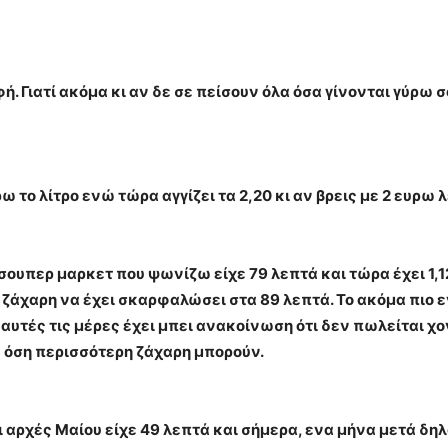
. Γιατί ακόμα κι αν δε σε πείσουν όλα όσα γίνονται γύρω σ
ω το λίτρο ενώ τώρα αγγίζει τα 2,20 κι αν βρεις με 2 ευρω λ
 σουπερ μαρκετ που ψωνίζω είχε 79 λεπτά και τώρα έχει 1
η ζάχαρη να έχει σκαρφαλώσει στα 89 λεπτά. Το ακόμα πιο ε
υτές τις μέρες έχει μπει ανακοίνωση ότι δεν πωλείται χον
όση περισσότερη ζάχαρη μπορούν.
ι αρχές Μαίου είχε 49 λεπτά και σήμερα, ενα μήνα μετά δη