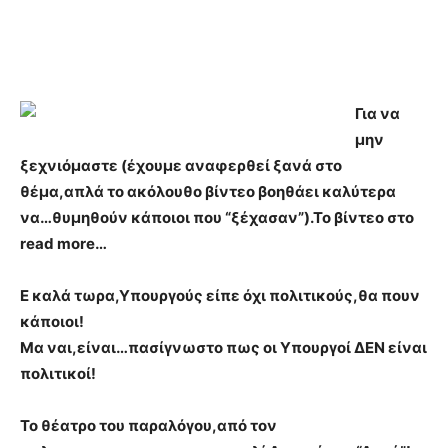
Για να
μην
ξεχνιόμαστε (έχουμε αναφερθεί ξανά στο
θέμα,απλά το ακόλουθο βίντεο βοηθάει καλύτερα
να…θυμηθούν κάποιοι που “ξέχασαν”).Το βίντεο στο
read more…
Ε καλά τωρα,Υπουργούς είπε όχι πολιτικούς,θα πουν
κάποιοι!
Μα ναι,είναι…πασίγνωστο πως οι Υπουργοί ΔΕΝ είναι
πολιτικοί!
Το θέατρο του παραλόγου,από τον