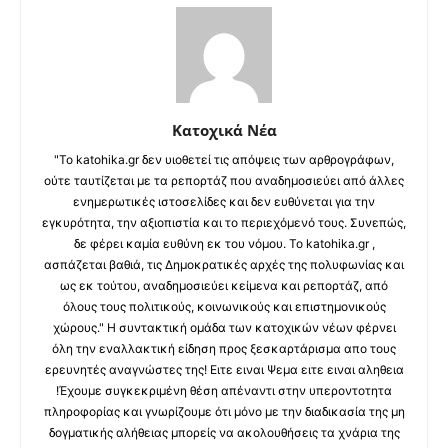
Κατοχικά Νέα
"Το katohika.gr δεν υιοθετεί τις απόψεις των αρθρογράφων,
ούτε ταυτίζεται με τα ρεπορτάζ που αναδημοσιεύει από άλλες
ενημερωτικές ιστοσελίδες και δεν ευθύνεται για την
εγκυρότητα, την αξιοπιστία και το περιεχόμενό τους. Συνεπώς,
δε φέρει καμία ευθύνη εκ του νόμου. Το katohika.gr ,
ασπάζεται βαθιά, τις Δημοκρατικές αρχές της πολυφωνίας και
ως εκ τούτου, αναδημοσιεύει κείμενα και ρεπορτάζ, από
όλους τους πολιτικούς, κοινωνικούς και επιστημονικούς
χώρους." Η συντακτική ομάδα των κατοχικών νέων φέρνει
όλη την εναλλακτική είδηση προς ξεσκαρτάρισμα απο τους
ερευνητές αναγνώστες της! Ειτε ειναι Ψεμα ειτε ειναι αληθεια
!Έχουμε συγκεκριμένη θέση απέναντι στην υπεροντοτητα
πληροφορίας και γνωρίζουμε ότι μόνο με την διαδικασία της μη
δογματικής αλήθειας μπορείς να ακολουθήσεις τα χνάρια της