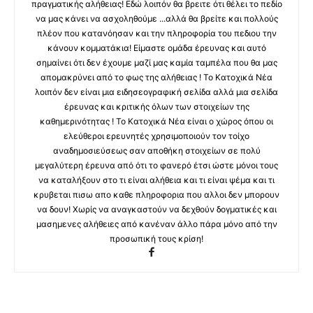
πραγματικής αλήθειας! Εδώ λοιπόν θα βρειτε ότι θέλει το πεδίο
να μας κάνει να ασχοληθούμε ...αλλά θα βρείτε και πολλούς
πλέον που κατανόησαν και την πληροφορία του πεδιου την
κάνουν κομματάκια! Είμαστε ομάδα έρευνας και αυτό
σημαίνει ότι δεν έχουμε μαζί μας καμία ταμπέλα που θα μας
απομακρύνει από το φως της αλήθειας ! Το Κατοχικά Νέα
λοιπόν δεν είναι μια ειδησεογραφική σελίδα αλλά μια σελίδα
έρευνας και κριτικής όλων των στοιχείων της
καθημερινότητας ! Το Κατοχικά Νέα είναι ο χώρος όπου οι
ελεύθεροι ερευνητές χρησιμοποιούν τον τοίχο
αναδημοσιεύσεως σαν αποθήκη στοιχείων σε πολύ
μεγαλύτερη έρευνα από ότι το φανερό έτσι ώστε μόνοι τους
να καταλήξουν στο τι είναι αλήθεια και τι είναι ψέμα και τι
κρυβεται πισω απο καθε πληροφορια που αλλοι δεν μπορουν
να δουν! Χωρίς να αναγκαστούν να δεχθούν δογματικές και
μασημενες αλήθειες από κανέναν άλλο πάρα μόνο από την
προσωπική τους κρίση!