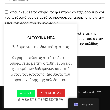
αποθηκεύστε το όνομα, το ηλεκτρονικό ταχυδρομείο και
τον ιστότοπό μου σε αυτό το πρόγραμμα περιήγησης για την
επόμενη φορά που θα σχολιάσω.
Χρησιμοποιώντας αυτό το έντυπο συμφωνείτε με την
KATOXIKA NEA
αποθήκευση και χειρισμό των δεδομένων σας από αυτόν
τον ιστότοπο..Διαβάστε του ορους χρήσης της σελίδας
Σεβόμαστε την ιδιωτικότητά σας
μας
*
Χρησιμοποιώντας αυτό το έντυπο
συμφωνείτε με την αποθήκευση και
χειρισμό των δεδομένων σας από
αυτόν τον ιστότοπο..Διαβάστε του
ορους χρήσης της σελίδας μας
Αρχικη KATOHIKA NEA
Login
Register
ΠΟΛΙΤΙΚΗ ΑΠΟΡΡΗΤΟΥ
ΔΕΝ ΔΕΧΟΜΑΙ
ΔΕΧΟΜΑΙ
ΟΡΟΙ ΧΡΗΣΗΣ
ΕΠΙΚΟΙΝΩΝΙΑ
ΔΙΑΒΑΣΤΕ ΠΕΡΙΣΣΟΤΕΡΑ
Ελληνικά
© Newspaper WordPress Theme by TagDiv