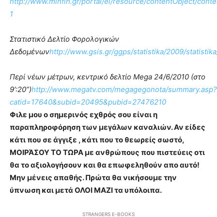
http://www.minfin.gr/portal/el/resource/contentObject/co
1
Στατιστικό Δελτίο Φορολογικών
Δεδομένων
http://www.gsis.gr/ggps/statistika/2009/statistik
Περί νέων μέτρων, κεντρικό δελτίο Mega 24/6/2010 (στο
9′:20”)
http://www.megatv.com/megagegonota/summary.asp?
catid=17640&subid=20495&pubid=27476210
Φιλε μου ο σημερινός εχθρός σου είναι η
παραπληροφόρηση των μεγάλων καναλιών. Αν είδες
κάτι που σε άγγιξε , κάτι που το θεωρείς σωστό,
ΜΟΙΡΆΣΟΥ ΤΟ ΤΩΡΑ με ανθρώπους που πιστεύεις οτι
θα το αξιολογήσουν και θα επωφεληθούν απο αυτό!
Μην μένεις απαθής. Πρώτα θα νικήσουμε την
ύπνωση και μετά ΟΛΟΙ ΜΑΖΙ τα υπόλοιπα.
STRANGERS E-BOOKS