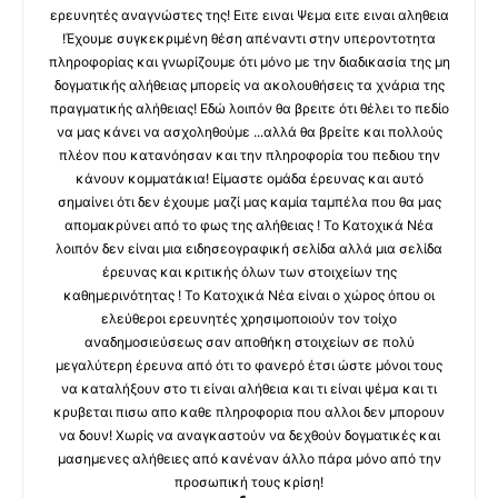
ερευνητές αναγνώστες της! Ειτε ειναι Ψεμα ειτε ειναι αληθεια
!Έχουμε συγκεκριμένη θέση απέναντι στην υπεροντοτητα
πληροφορίας και γνωρίζουμε ότι μόνο με την διαδικασία της μη
δογματικής αλήθειας μπορείς να ακολουθήσεις τα χνάρια της
πραγματικής αλήθειας! Εδώ λοιπόν θα βρειτε ότι θέλει το πεδίο
να μας κάνει να ασχοληθούμε ...αλλά θα βρείτε και πολλούς
πλέον που κατανόησαν και την πληροφορία του πεδιου την
κάνουν κομματάκια! Είμαστε ομάδα έρευνας και αυτό
σημαίνει ότι δεν έχουμε μαζί μας καμία ταμπέλα που θα μας
απομακρύνει από το φως της αλήθειας ! Το Κατοχικά Νέα
λοιπόν δεν είναι μια ειδησεογραφική σελίδα αλλά μια σελίδα
έρευνας και κριτικής όλων των στοιχείων της
καθημερινότητας ! Το Κατοχικά Νέα είναι ο χώρος όπου οι
ελεύθεροι ερευνητές χρησιμοποιούν τον τοίχο
αναδημοσιεύσεως σαν αποθήκη στοιχείων σε πολύ
μεγαλύτερη έρευνα από ότι το φανερό έτσι ώστε μόνοι τους
να καταλήξουν στο τι είναι αλήθεια και τι είναι ψέμα και τι
κρυβεται πισω απο καθε πληροφορια που αλλοι δεν μπορουν
να δουν! Χωρίς να αναγκαστούν να δεχθούν δογματικές και
μασημενες αλήθειες από κανέναν άλλο πάρα μόνο από την
προσωπική τους κρίση!