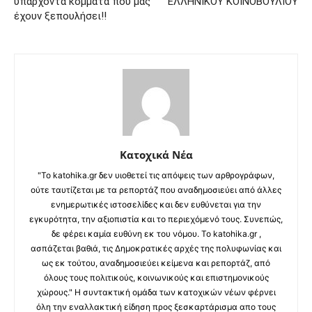
υπάρχοντα κόμματα που μας
ΕΛΛΗΝΙΚΟΥ ΚΟΙΝΟΒΟΥΛΙΟΥ
έχουν ξεπουλήσει!!
Κατοχικά Νέα
"Το katohika.gr δεν υιοθετεί τις απόψεις των αρθρογράφων,
ούτε ταυτίζεται με τα ρεπορτάζ που αναδημοσιεύει από άλλες
ενημερωτικές ιστοσελίδες και δεν ευθύνεται για την
εγκυρότητα, την αξιοπιστία και το περιεχόμενό τους. Συνεπώς,
δε φέρει καμία ευθύνη εκ του νόμου. Το katohika.gr ,
ασπάζεται βαθιά, τις Δημοκρατικές αρχές της πολυφωνίας και
ως εκ τούτου, αναδημοσιεύει κείμενα και ρεπορτάζ, από
όλους τους πολιτικούς, κοινωνικούς και επιστημονικούς
χώρους." Η συντακτική ομάδα των κατοχικών νέων φέρνει
όλη την εναλλακτική είδηση προς ξεσκαρτάρισμα απο τους