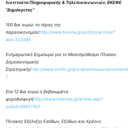
Ινστιτούτο Πληροφορικής & Τηλεπικοινωνιών, ΕΚΕΦΕ
“Δημόκριτος”
100 δισ. ευρώ: το τέρας της
παραοικονομίας
http://www.tovima.gr/politics/article/?
aid=332465
Ενημερωτικό Σημείωμα για το Μεσοπρόθεσμο Πλαίσιο
Δημοσιονομικής
Στρατηγικής
http://www.minfin.gr/portal/el/resource/cont
1
Στα 12 δισ. ευρώ η βεβαιωμένη
φοροδιαφυγή
http://www.imerisia.gr/article.asp?
pubid=95831163
Πίνακας Εξέλιξης Εσόδων, Εξόδων και Χρέους