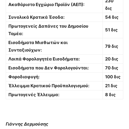
230
Ακαθάριστο Εγχώριο Προϊόν (ΑΕΠ):
δις
Συνολικά Κρατικά Έσοδα:
54 δις
Πρωτογενείς Δαπάνες του Δημοσίου
51 δις
Τομέα:
Εισοδήματα Μισθωτών και
79 δις
Συνταξιούχων:
Λοιπά Φορολογητέα Εισοδήματα:
20 δις
Εισοδήματα που Δεν Φορολογούνται:
70 δις
Φοροδιαφυγή:
100 δις
Έλλειμμα Κρατικού Προϋπολογισμού:
21 δις
Πρωτογενές Έλλειμμα:
8 δις
Γιάννης Δερμούσης