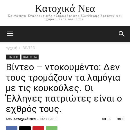
Κατοχικά Νεα
Κοινότητα Εναλλακτικής πληροφόρησης,Ελεύθερης Ερευνας και
χαρούμενης διάθεσης
Αρχική
ΒΙΝΤΕΟ
ΒΙΝΤΕΟ
ΚΑΤΟΧΙΚΑ
Βίντεο – ντοκουμέντο: Δεν
τους τρομάζουν τα λαμόγια
με τις κουκούλες. Οι
Έλληνες πατριώτες είναι ο
εχθρός τους.
Από
Κατοχικά Νέα
-
06/30/2011
95
0