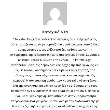
Κατοχικά Νέα
"Το katohika.gr δεν υιοθετεί τις απόψεις των αρθρογράφων,
ούτε ταυτίζεται με τα ρεπορτάζ που αναδημοσιεύει από άλλες
ενημερωτικές ιστοσελίδες και δεν ευθύνεται για την
εγκυρότητα, την αξιοπιστία και το περιεχόμενό τους. Συνεπώς,
δε φέρει καμία ευθύνη εκ του νόμου. Το katohika.gr ,
ασπάζεται βαθιά, τις Δημοκρατικές αρχές της πολυφωνίας και
ως εκ τούτου, αναδημοσιεύει κείμενα και ρεπορτάζ, από
όλους τους πολιτικούς, κοινωνικούς και επιστημονικούς
χώρους." Η συντακτική ομάδα των κατοχικών νέων φέρνει
όλη την εναλλακτική είδηση προς ξεσκαρτάρισμα απο τους
ερευνητές αναγνώστες της! Ειτε ειναι Ψεμα ειτε ειναι αληθεια
!Έχουμε συγκεκριμένη θέση απέναντι στην υπεροντοτητα
πληροφορίας και γνωρίζουμε ότι μόνο με την διαδικασία της μη
δογματικής αλήθειας μπορείς να ακολουθήσεις τα χνάρια της