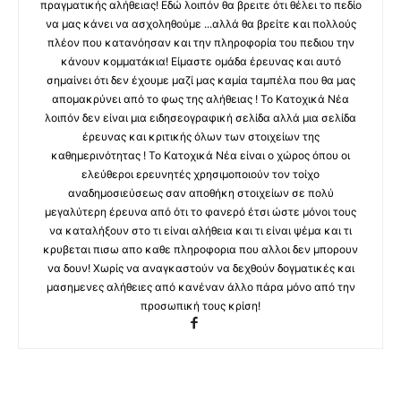
πραγματικής αλήθειας! Εδώ λοιπόν θα βρειτε ότι θέλει το πεδίο
να μας κάνει να ασχοληθούμε ...αλλά θα βρείτε και πολλούς
πλέον που κατανόησαν και την πληροφορία του πεδιου την
κάνουν κομματάκια! Είμαστε ομάδα έρευνας και αυτό
σημαίνει ότι δεν έχουμε μαζί μας καμία ταμπέλα που θα μας
απομακρύνει από το φως της αλήθειας ! Το Κατοχικά Νέα
λοιπόν δεν είναι μια ειδησεογραφική σελίδα αλλά μια σελίδα
έρευνας και κριτικής όλων των στοιχείων της
καθημερινότητας ! Το Κατοχικά Νέα είναι ο χώρος όπου οι
ελεύθεροι ερευνητές χρησιμοποιούν τον τοίχο
αναδημοσιεύσεως σαν αποθήκη στοιχείων σε πολύ
μεγαλύτερη έρευνα από ότι το φανερό έτσι ώστε μόνοι τους
να καταλήξουν στο τι είναι αλήθεια και τι είναι ψέμα και τι
κρυβεται πισω απο καθε πληροφορια που αλλοι δεν μπορουν
να δουν! Χωρίς να αναγκαστούν να δεχθούν δογματικές και
μασημενες αλήθειες από κανέναν άλλο πάρα μόνο από την
προσωπική τους κρίση!