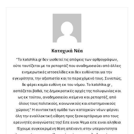
Κατοχικά Νέα
"Το katohika.gr δεν υιοθετεί τις απόψεις των αρθρογράφων,
ούτε ταυτίζεται με τα ρεπορτάζ που αναδημοσιεύει από άλλες
ενημερωτικές ιστοσελίδες και δεν ευθύνεται για την
εγκυρότητα, την αξιοπιστία και το περιεχόμενό τους. Συνεπώς,
δε φέρει καμία ευθύνη εκ του νόμου. Το katohika.gr ,
ασπάζεται βαθιά, τις Δημοκρατικές αρχές της πολυφωνίας και
ως εκ τούτου, αναδημοσιεύει κείμενα και ρεπορτάζ, από
όλους τους πολιτικούς, κοινωνικούς και επιστημονικούς
χώρους." Η συντακτική ομάδα των κατοχικών νέων φέρνει
όλη την εναλλακτική είδηση προς ξεσκαρτάρισμα απο τους
ερευνητές αναγνώστες της! Ειτε ειναι Ψεμα ειτε ειναι αληθεια
!Έχουμε συγκεκριμένη θέση απέναντι στην υπεροντοτητα