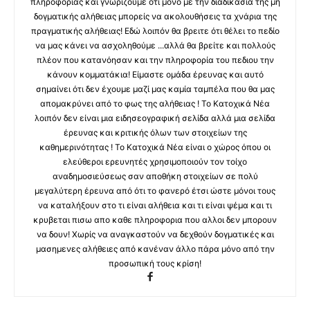
πληροφορίας και γνωρίζουμε ότι μόνο με την διαδικασία της μη
δογματικής αλήθειας μπορείς να ακολουθήσεις τα χνάρια της
πραγματικής αλήθειας! Εδώ λοιπόν θα βρειτε ότι θέλει το πεδίο
να μας κάνει να ασχοληθούμε ...αλλά θα βρείτε και πολλούς
πλέον που κατανόησαν και την πληροφορία του πεδιου την
κάνουν κομματάκια! Είμαστε ομάδα έρευνας και αυτό
σημαίνει ότι δεν έχουμε μαζί μας καμία ταμπέλα που θα μας
απομακρύνει από το φως της αλήθειας ! Το Κατοχικά Νέα
λοιπόν δεν είναι μια ειδησεογραφική σελίδα αλλά μια σελίδα
έρευνας και κριτικής όλων των στοιχείων της
καθημερινότητας ! Το Κατοχικά Νέα είναι ο χώρος όπου οι
ελεύθεροι ερευνητές χρησιμοποιούν τον τοίχο
αναδημοσιεύσεως σαν αποθήκη στοιχείων σε πολύ
μεγαλύτερη έρευνα από ότι το φανερό έτσι ώστε μόνοι τους
να καταλήξουν στο τι είναι αλήθεια και τι είναι ψέμα και τι
κρυβεται πισω απο καθε πληροφορια που αλλοι δεν μπορουν
να δουν! Χωρίς να αναγκαστούν να δεχθούν δογματικές και
μασημενες αλήθειες από κανέναν άλλο πάρα μόνο από την
προσωπική τους κρίση!