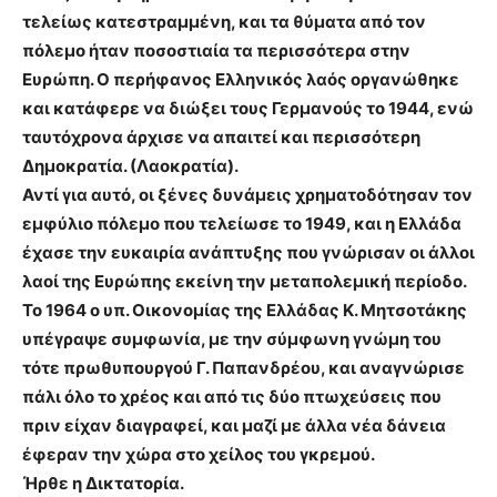
τελείως κατεστραμμένη, και τα θύματα από τον
πόλεμο ήταν ποσοστιαία τα περισσότερα στην
Ευρώπη. Ο περήφανος Ελληνικός λαός οργανώθηκε
και κατάφερε να διώξει τους Γερμανούς το 1944, ενώ
ταυτόχρονα άρχισε να απαιτεί και περισσότερη
Δημοκρατία. (Λαοκρατία).
Αντί για αυτό, οι ξένες δυνάμεις χρηματοδότησαν τον
εμφύλιο πόλεμο που τελείωσε το 1949, και η Ελλάδα
έχασε την ευκαιρία ανάπτυξης που γνώρισαν οι άλλοι
λαοί της Ευρώπης εκείνη την μεταπολεμική περίοδο.
Το 1964 ο υπ. Οικονομίας της Ελλάδας Κ. Μητσοτάκης
υπέγραψε συμφωνία, με την σύμφωνη γνώμη του
τότε πρωθυπουργού Γ. Παπανδρέου, και αναγνώρισε
πάλι όλο το χρέος και από τις δύο πτωχεύσεις που
πριν είχαν διαγραφεί, και μαζί με άλλα νέα δάνεια
έφεραν την χώρα στο χείλος του γκρεμού.
Ήρθε η Δικτατορία.