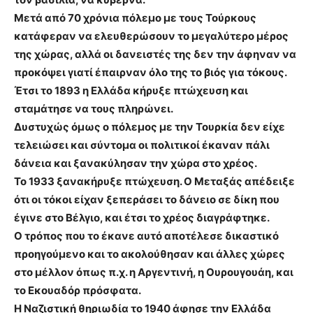
Μετά από 70 χρόνια πόλεμο με τους Τούρκους
κατάφεραν να ελευθερώσουν το μεγαλύτερο μέρος
της χώρας, αλλά οι δανειστές της δεν την άφηναν να
προκόψει γιατί έπαιρναν όλο της το βιός για τόκους.
Έτσι το 1893 η Ελλάδα κήρυξε πτώχευση και
σταμάτησε να τους πληρώνει.
Δυστυχώς όμως ο πόλεμος με την Τουρκία δεν είχε
τελειώσει και σύντομα οι πολιτικοί έκαναν πάλι
δάνεια και ξανακύλησαν την χώρα στο χρέος.
Το 1933 ξανακήρυξε πτώχευση. Ο Μεταξάς απέδειξε
ότι οι τόκοι είχαν ξεπεράσει το δάνειο σε δίκη που
έγινε στο Βέλγιο, και έτσι το χρέος διαγράφτηκε.
Ο τρόπος που το έκανε αυτό αποτέλεσε δικαστικό
προηγούμενο και το ακολούθησαν και άλλες χώρες
στο μέλλον όπως π.χ. η Αργεντινή, η Ουρουγουάη, και
το Εκουαδόρ πρόσφατα.
Η Ναζιστική θηριωδία το 1940 άφησε την Ελλάδα