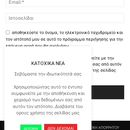
αποθηκεύστε το όνομα, το ηλεκτρονικό ταχυδρομείο και
τον ιστότοπό μου σε αυτό το πρόγραμμα περιήγησης για την
επόμενη φορά που θα σχολιάσω.
Χρησιμοποιώντας αυτό το έντυπο συμφωνείτε με την
KATOXIKA NEA
αποθήκευση και χειρισμό των δεδομένων σας από αυτόν
τον ιστότοπο..Διαβάστε του ορους χρήσης της σελίδας
Σεβόμαστε την ιδιωτικότητά σας
μας
*
Χρησιμοποιώντας αυτό το έντυπο
συμφωνείτε με την αποθήκευση και
χειρισμό των δεδομένων σας από
αυτόν τον ιστότοπο..Διαβάστε του
ορους χρήσης της σελίδας μας
Αρχικη KATOHIKA NEA
Login
Register
ΠΟΛΙΤΙΚΗ ΑΠΟΡΡΗΤΟΥ
ΔΕΝ ΔΕΧΟΜΑΙ
ΔΕΧΟΜΑΙ