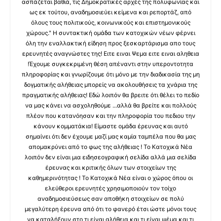
ασπάζεται βαθιά, τις Δημοκρατικές αρχές της πολυφωνίας και
ως εκ τούτου, αναδημοσιεύει κείμενα και ρεπορτάζ, από
όλους τους πολιτικούς, κοινωνικούς και επιστημονικούς
χώρους." Η συντακτική ομάδα των κατοχικών νέων φέρνει
όλη την εναλλακτική είδηση προς ξεσκαρτάρισμα απο τους
ερευνητές αναγνώστες της! Ειτε ειναι Ψεμα ειτε ειναι αληθεια
!Έχουμε συγκεκριμένη θέση απέναντι στην υπεροντοτητα
πληροφορίας και γνωρίζουμε ότι μόνο με την διαδικασία της μη
δογματικής αλήθειας μπορείς να ακολουθήσεις τα χνάρια της
πραγματικής αλήθειας! Εδώ λοιπόν θα βρειτε ότι θέλει το πεδίο
να μας κάνει να ασχοληθούμε ...αλλά θα βρείτε και πολλούς
πλέον που κατανόησαν και την πληροφορία του πεδιου την
κάνουν κομματάκια! Είμαστε ομάδα έρευνας και αυτό
σημαίνει ότι δεν έχουμε μαζί μας καμία ταμπέλα που θα μας
απομακρύνει από το φως της αλήθειας ! Το Κατοχικά Νέα
λοιπόν δεν είναι μια ειδησεογραφική σελίδα αλλά μια σελίδα
έρευνας και κριτικής όλων των στοιχείων της
καθημερινότητας ! Το Κατοχικά Νέα είναι ο χώρος όπου οι
ελεύθεροι ερευνητές χρησιμοποιούν τον τοίχο
αναδημοσιεύσεως σαν αποθήκη στοιχείων σε πολύ
μεγαλύτερη έρευνα από ότι το φανερό έτσι ώστε μόνοι τους
να καταλήξουν στο τι είναι αλήθεια και τι είναι ψέμα και τι