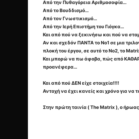
Από την Πυθαγόρεια Αριθμοσοφία…
Από το Βουδδισμό…
Από τον Γνωστικισμό…
Από την Ιερή Επιστήμη του Γιόγκα…
Και από πού να ξεκινήσω και πού να στ
Αν και σχεδόν ΠΑΝΤΑ το Νο1 σε μια τριλο
πλοκή του έργου, σε αυτό το Νο2, το Ma
Και μπορώ να πω άφοβα, πώς από ΚΑΘΑΡ
προανέφερα…
Και από πού ΔΕΝ είχε στοιχεία!!!!
Αντοχή να έχει κανείς και χρόνο για να 
Στην πρώτη ταινία ( The Matrix ), ο ήρω