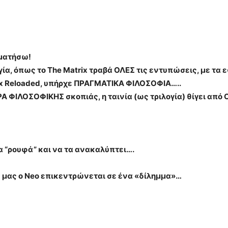
αματήσω!
γία, όπως το The Matrix τραβά ΟΛΕΣ τις εντυπώσεις, με τα ε
trix Reloaded, υπήρχε ΠΡΑΓΜΑΤΙΚΑ ΦΙΛΟΣΟΦΙΑ…..
Α ΦΙΛΟΣΟΦΙΚΗΣ σκοπιάς, η ταινία (ως τριλογία) θίγει απ
τα “ρουφά” και να τα ανακαλύπτει….
ας μας ο Neo επικεντρώνεται σε ένα «δίλημμα»…