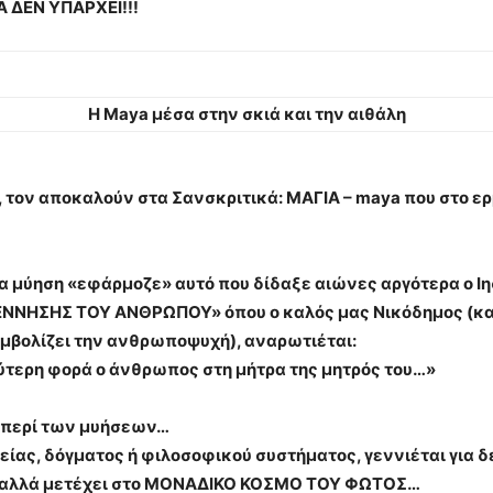
 ΔΕΝ ΥΠΑΡΧΕΙ!!!
Η Maya μέσα στην σκιά και την αιθάλη
, τον αποκαλούν στα Σανσκριτικά: ΜΑΓΙΑ – maya που στο ερ
ια μύηση «εφάρμοζε» αυτό που δίδαξε αιώνες αργότερα ο Ι
ΕΝΝΗΣΗΣ ΤΟΥ ΑΝΘΡΩΠΟΥ» όπου ο καλός μας Νικόδημος (και
υμβολίζει την ανθρωποψυχή), αναρωτιέται:
εύτερη φορά ο άνθρωπος στη μήτρα της μητρός του…»
» περί των μυήσεων…
ς, δόγματος ή φιλοσοφικού συστήματος, γεννιέται για δ
Σ αλλά μετέχει στο ΜΟΝΑΔΙΚΟ ΚΟΣΜΟ ΤΟΥ ΦΩΤΟΣ…