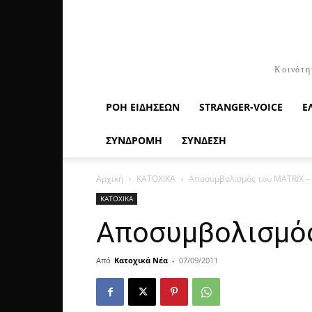
Κοινότη
ΡΟΉ ΕΙΔΉΣΕΩΝ
STRANGER-VOICE
Ε
ΣΥΝΔΡΟΜΗ
ΣΥΝΔΕΣΗ
Αρχική
ΚΑΤΟΧΙΚΑ
Αποσυμβολισμός του MATRIX –
ΚΑΤΟΧΙΚΑ
Αποσυμβολισμός
Από
Κατοχικά Νέα
-
07/09/2011