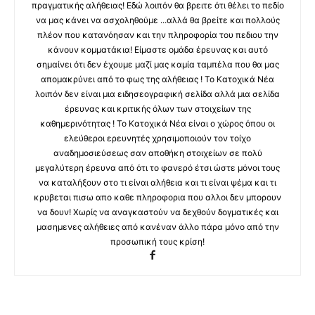
πραγματικής αλήθειας! Εδώ λοιπόν θα βρειτε ότι θέλει το πεδίο
να μας κάνει να ασχοληθούμε ...αλλά θα βρείτε και πολλούς
πλέον που κατανόησαν και την πληροφορία του πεδιου την
κάνουν κομματάκια! Είμαστε ομάδα έρευνας και αυτό
σημαίνει ότι δεν έχουμε μαζί μας καμία ταμπέλα που θα μας
απομακρύνει από το φως της αλήθειας ! Το Κατοχικά Νέα
λοιπόν δεν είναι μια ειδησεογραφική σελίδα αλλά μια σελίδα
έρευνας και κριτικής όλων των στοιχείων της
καθημερινότητας ! Το Κατοχικά Νέα είναι ο χώρος όπου οι
ελεύθεροι ερευνητές χρησιμοποιούν τον τοίχο
αναδημοσιεύσεως σαν αποθήκη στοιχείων σε πολύ
μεγαλύτερη έρευνα από ότι το φανερό έτσι ώστε μόνοι τους
να καταλήξουν στο τι είναι αλήθεια και τι είναι ψέμα και τι
κρυβεται πισω απο καθε πληροφορια που αλλοι δεν μπορουν
να δουν! Χωρίς να αναγκαστούν να δεχθούν δογματικές και
μασημενες αλήθειες από κανέναν άλλο πάρα μόνο από την
προσωπική τους κρίση!