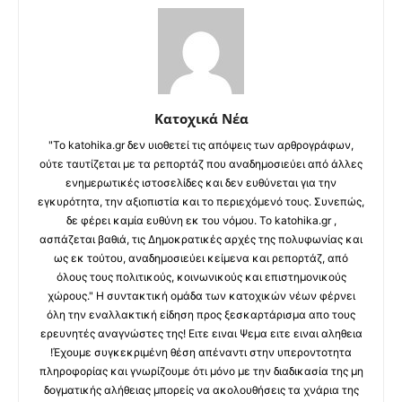
Κατοχικά Νέα
"Το katohika.gr δεν υιοθετεί τις απόψεις των αρθρογράφων,
ούτε ταυτίζεται με τα ρεπορτάζ που αναδημοσιεύει από άλλες
ενημερωτικές ιστοσελίδες και δεν ευθύνεται για την
εγκυρότητα, την αξιοπιστία και το περιεχόμενό τους. Συνεπώς,
δε φέρει καμία ευθύνη εκ του νόμου. Το katohika.gr ,
ασπάζεται βαθιά, τις Δημοκρατικές αρχές της πολυφωνίας και
ως εκ τούτου, αναδημοσιεύει κείμενα και ρεπορτάζ, από
όλους τους πολιτικούς, κοινωνικούς και επιστημονικούς
χώρους." Η συντακτική ομάδα των κατοχικών νέων φέρνει
όλη την εναλλακτική είδηση προς ξεσκαρτάρισμα απο τους
ερευνητές αναγνώστες της! Ειτε ειναι Ψεμα ειτε ειναι αληθεια
!Έχουμε συγκεκριμένη θέση απέναντι στην υπεροντοτητα
πληροφορίας και γνωρίζουμε ότι μόνο με την διαδικασία της μη
δογματικής αλήθειας μπορείς να ακολουθήσεις τα χνάρια της