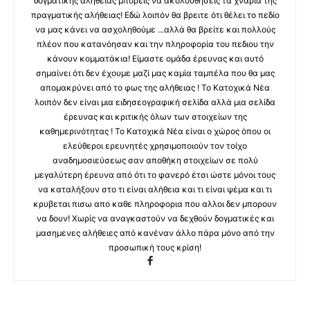
δογματικής αλήθειας μπορείς να ακολουθήσεις τα χνάρια της
πραγματικής αλήθειας! Εδώ λοιπόν θα βρειτε ότι θέλει το πεδίο
να μας κάνει να ασχοληθούμε ...αλλά θα βρείτε και πολλούς
πλέον που κατανόησαν και την πληροφορία του πεδιου την
κάνουν κομματάκια! Είμαστε ομάδα έρευνας και αυτό
σημαίνει ότι δεν έχουμε μαζί μας καμία ταμπέλα που θα μας
απομακρύνει από το φως της αλήθειας ! Το Κατοχικά Νέα
λοιπόν δεν είναι μια ειδησεογραφική σελίδα αλλά μια σελίδα
έρευνας και κριτικής όλων των στοιχείων της
καθημερινότητας ! Το Κατοχικά Νέα είναι ο χώρος όπου οι
ελεύθεροι ερευνητές χρησιμοποιούν τον τοίχο
αναδημοσιεύσεως σαν αποθήκη στοιχείων σε πολύ
μεγαλύτερη έρευνα από ότι το φανερό έτσι ώστε μόνοι τους
να καταλήξουν στο τι είναι αλήθεια και τι είναι ψέμα και τι
κρυβεται πισω απο καθε πληροφορια που αλλοι δεν μπορουν
να δουν! Χωρίς να αναγκαστούν να δεχθούν δογματικές και
μασημενες αλήθειες από κανέναν άλλο πάρα μόνο από την
προσωπική τους κρίση!