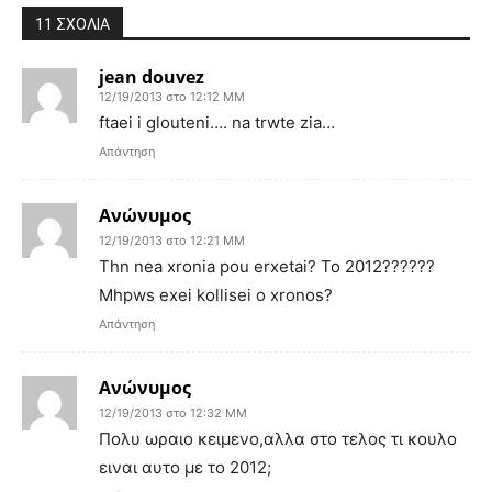
11 ΣΧΟΛΙΑ
jean douvez
12/19/2013 στο 12:12 ΜΜ
ftaei i glouteni…. na trwte zia…
Απάντηση
Ανώνυμος
12/19/2013 στο 12:21 ΜΜ
Thn nea xronia pou erxetai? To 2012??????
Mhpws exei kollisei o xronos?
Απάντηση
Ανώνυμος
12/19/2013 στο 12:32 ΜΜ
Πολυ ωραιο κειμενο,αλλα στο τελος τι κουλο
ειναι αυτο με το 2012;