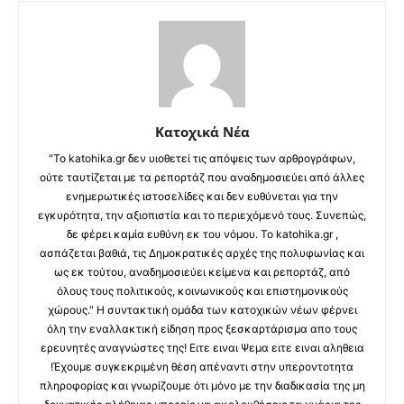
Κατοχικά Νέα
"Το katohika.gr δεν υιοθετεί τις απόψεις των αρθρογράφων,
ούτε ταυτίζεται με τα ρεπορτάζ που αναδημοσιεύει από άλλες
ενημερωτικές ιστοσελίδες και δεν ευθύνεται για την
εγκυρότητα, την αξιοπιστία και το περιεχόμενό τους. Συνεπώς,
δε φέρει καμία ευθύνη εκ του νόμου. Το katohika.gr ,
ασπάζεται βαθιά, τις Δημοκρατικές αρχές της πολυφωνίας και
ως εκ τούτου, αναδημοσιεύει κείμενα και ρεπορτάζ, από
όλους τους πολιτικούς, κοινωνικούς και επιστημονικούς
χώρους." Η συντακτική ομάδα των κατοχικών νέων φέρνει
όλη την εναλλακτική είδηση προς ξεσκαρτάρισμα απο τους
ερευνητές αναγνώστες της! Ειτε ειναι Ψεμα ειτε ειναι αληθεια
!Έχουμε συγκεκριμένη θέση απέναντι στην υπεροντοτητα
πληροφορίας και γνωρίζουμε ότι μόνο με την διαδικασία της μη