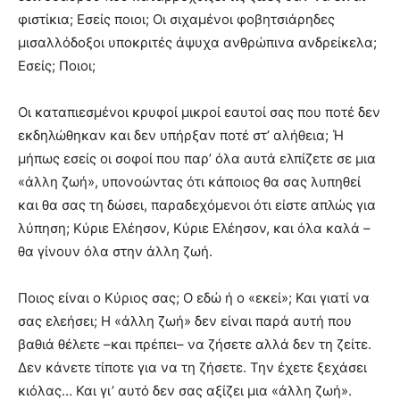
φιστίκια; Εσείς ποιοι; Οι σιχαμένοι φοβητσιάρηδες
μισαλλόδοξοι υποκριτές άψυχα ανθρώπινα ανδρείκελα;
Εσείς; Ποιοι;
Οι καταπιεσμένοι κρυφοί μικροί εαυτοί σας που ποτέ δεν
εκδηλώθηκαν και δεν υπήρξαν ποτέ στ’ αλήθεια; Ή
μήπως εσείς οι σοφοί που παρ’ όλα αυτά ελπίζετε σε μια
«άλλη ζωή», υπονοώντας ότι κάποιος θα σας λυπηθεί
και θα σας τη δώσει, παραδεχόμενοι ότι είστε απλώς για
λύπηση; Κύριε Ελέησον, Κύριε Ελέησον, και όλα καλά –
θα γίνουν όλα στην άλλη ζωή.
Ποιος είναι ο Κύριος σας; Ο εδώ ή ο «εκεί»; Και γιατί να
σας ελεήσει; Η «άλλη ζωή» δεν είναι παρά αυτή που
βαθιά θέλετε –και πρέπει– να ζήσετε αλλά δεν τη ζείτε.
Δεν κάνετε τίποτε για να τη ζήσετε. Την έχετε ξεχάσει
κιόλας… Και γι’ αυτό δεν σας αξίζει μια «άλλη ζωή».