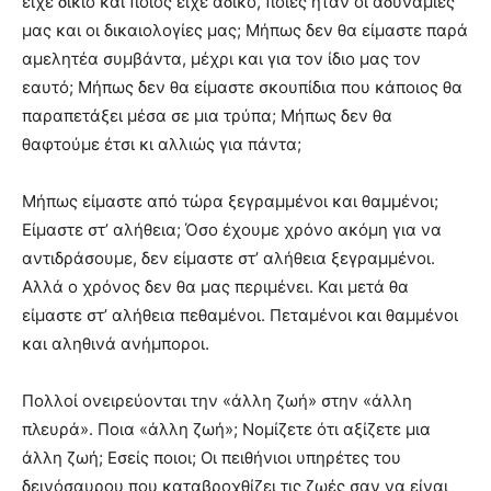
είχε δίκιο και ποιος είχε άδικο, ποιες ήταν οι αδυναμίες
μας και οι δικαιολογίες μας; Μήπως δεν θα είμαστε παρά
αμελητέα συμβάντα, μέχρι και για τον ίδιο μας τον
εαυτό; Μήπως δεν θα είμαστε σκουπίδια που κάποιος θα
παραπετάξει μέσα σε μια τρύπα; Μήπως δεν θα
θαφτούμε έτσι κι αλλιώς για πάντα;
Μήπως είμαστε από τώρα ξεγραμμένοι και θαμμένοι;
Είμαστε στ’ αλήθεια; Όσο έχουμε χρόνο ακόμη για να
αντιδράσουμε, δεν είμαστε στ’ αλήθεια ξεγραμμένοι.
Αλλά ο χρόνος δεν θα μας περιμένει. Και μετά θα
είμαστε στ’ αλήθεια πεθαμένοι. Πεταμένοι και θαμμένοι
και αληθινά ανήμποροι.
Πολλοί ονειρεύονται την «άλλη ζωή» στην «άλλη
πλευρά». Ποια «άλλη ζωή»; Νομίζετε ότι αξίζετε μια
άλλη ζωή; Εσείς ποιοι; Οι πειθήνιοι υπηρέτες του
δεινόσαυρου που καταβροχθίζει τις ζωές σαν να είναι