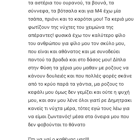
τα αστέρια του ουρανού, τα βουνά, τα
σύννεφα, τα βότσαλα και για Μ4 έχω μία
τσάπα, πριόνι και το καρότσι μου! Τα κεριά μου
φωτίζουν της νύχτες του χειμώνα της
απέραντες! φυσικά έχω τον καλύτερο φίλο
του ανθρώπου για φίλο μου τον σκύλο μου,
που είναι και αθάνατος και με συνοδεύει
παντού τα βραδιά και στο δάσος μου! Δίπλα
στην Φύση τα χέρια μου μαθαν με ροζους να
κάνουν δουλειές και που πολλές φορές σκάνε
από το κρύο παρά τα γάντια, μα ροζους το
κεφάλι μου όμως δεν γεμίζει και ούτε η ψυχή
μου, και σαν μου λένε όλοι γιατί ρε Δημητρακι
κανείς τι νύχτα μέρα, τότες εγώ τους λέω για
να είμαι ζωντανός! μέσα στα όνειρα μου που
δεν φοβούνται το θάνατο
Ότι να ναί ο καθένας μας!!!