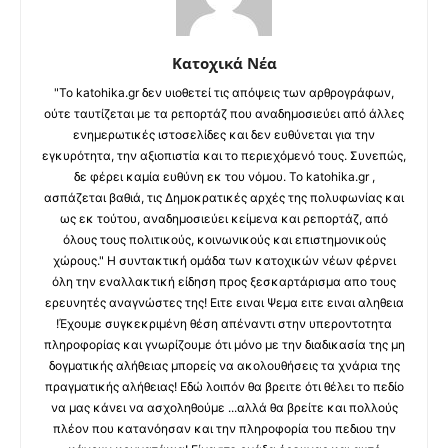
Κατοχικά Νέα
"Το katohika.gr δεν υιοθετεί τις απόψεις των αρθρογράφων,
ούτε ταυτίζεται με τα ρεπορτάζ που αναδημοσιεύει από άλλες
ενημερωτικές ιστοσελίδες και δεν ευθύνεται για την
εγκυρότητα, την αξιοπιστία και το περιεχόμενό τους. Συνεπώς,
δε φέρει καμία ευθύνη εκ του νόμου. Το katohika.gr ,
ασπάζεται βαθιά, τις Δημοκρατικές αρχές της πολυφωνίας και
ως εκ τούτου, αναδημοσιεύει κείμενα και ρεπορτάζ, από
όλους τους πολιτικούς, κοινωνικούς και επιστημονικούς
χώρους." Η συντακτική ομάδα των κατοχικών νέων φέρνει
όλη την εναλλακτική είδηση προς ξεσκαρτάρισμα απο τους
ερευνητές αναγνώστες της! Ειτε ειναι Ψεμα ειτε ειναι αληθεια
!Έχουμε συγκεκριμένη θέση απέναντι στην υπεροντοτητα
πληροφορίας και γνωρίζουμε ότι μόνο με την διαδικασία της μη
δογματικής αλήθειας μπορείς να ακολουθήσεις τα χνάρια της
πραγματικής αλήθειας! Εδώ λοιπόν θα βρειτε ότι θέλει το πεδίο
να μας κάνει να ασχοληθούμε ...αλλά θα βρείτε και πολλούς
πλέον που κατανόησαν και την πληροφορία του πεδιου την