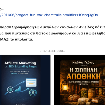
ς…
om/2011/06/progect-fun-vax-chemtrails.html#ixzz1Ocbq3gOo
η παραπληροφόρηση των μεγάλων καναλιών. Αν είδες κάτι πο
 που πιστεύεις οτι θα το αξιολογήσουν και θα επωφεληθο
 ΜΑΖΙ τα υπόλοιπα.
STRANGERS E-BOOKS