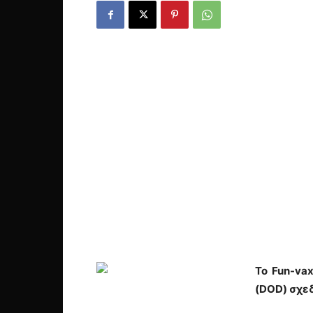
Το Fun-va
(DOD) σχεδ