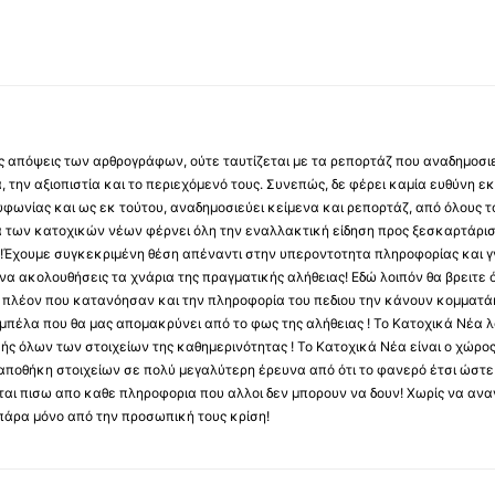
 τις απόψεις των αρθρογράφων, ούτε ταυτίζεται με τα ρεπορτάζ που αναδημοσι
 την αξιοπιστία και το περιεχόμενό τους. Συνεπώς, δε φέρει καμία ευθύνη εκ τ
φωνίας και ως εκ τούτου, αναδημοσιεύει κείμενα και ρεπορτάζ, από όλους το
α των κατοχικών νέων φέρνει όλη την εναλλακτική είδηση προς ξεσκαρτάρισ
α !Έχουμε συγκεκριμένη θέση απέναντι στην υπεροντοτητα πληροφορίας και γν
να ακολουθήσεις τα χνάρια της πραγματικής αλήθειας! Εδώ λοιπόν θα βρειτε ό
ύς πλέον που κατανόησαν και την πληροφορία του πεδιου την κάνουν κομματάκ
αμπέλα που θα μας απομακρύνει από το φως της αλήθειας ! Το Κατοχικά Νέα λ
κής όλων των στοιχείων της καθημερινότητας ! Το Κατοχικά Νέα είναι ο χώρο
ποθήκη στοιχείων σε πολύ μεγαλύτερη έρευνα από ότι το φανερό έτσι ώστε μ
υβεται πισω απο καθε πληροφορια που αλλοι δεν μπορουν να δουν! Χωρίς να α
πάρα μόνο από την προσωπική τους κρίση!