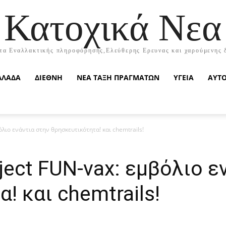
Κατοχικά Νεα
τα Εναλλακτικής πληροφόρησης,Ελεύθερης Ερευνας και χαρούμενης 
ΛΛΑΔΑ
ΔΙΕΘΝΗ
ΝΕΑ ΤΑΞΗ ΠΡΑΓΜΑΤΩΝ
ΥΓΕΙΑ
ΑΥΤ
όλιο ενάντια στην θρησκευτικότητα! και chemtrails!
ject FUN-vax: εμβόλιο ε
! και chemtrails!