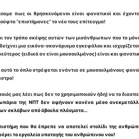
ουμε πως οι θρησκευόμενοι είναι φανατικοί και έχον
ούφτα “επιστήμονες” το νέο τους επίτευγμα!
 τον τρόπο σκέψης αυτών των μισάνθρωπων που το μόνο 
 δείχνει μια εικόνα-σκανάρισμα εγκεφάλου και ισχυρίζετα
δεύτερος (ειδικά αν είναι μουσουλμάνος) είναι και φανατι
ει αυτό το όπλο στρέφεται ενάντια σε μουσουλμάνους φαν
αστρο!
οιός μας λέει πως δεν το χρησιμοποιούν ήδη) να το διασπε
ρωπάρια της ΝΠΤ δεν αφήνουν κανένα μέσο ανεκμετάλλ
νων σκλάβων από άβουλα πλάσματα…
 επιστήμη που θα έπρεπε να αποτελεί στολίδι της ανθρώπ
φέρει το εργαλεία υποταγής του ανθρώπινου νου!