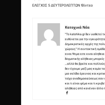
ΕΛΕΓΧΟΣ 5 ΔΕΥΤΕΡΟΛΕΠΤΩΝ !Βίντεο
Κατοχικά Νέα
"Το katohika.gr δεν υιοθετεί
ευθύνεται για την εγκυρότητα,
Δημοκρατικές αρχές της πολυ
χώρους." Η συντακτική ομάδ
ειναι Ψεμα ειτε ειναι αληθει
δογματικής αλήθειας μπορείς 
...αλλά θα βρείτε και πολλο
δεν έχουμε μαζί μας καμία τ
μια σελίδα έρευνας και κριτι
τοίχο αναδημοσιεύσεως σαν α
και τι είναι ψέμα και τι κρ
αλήθειες από κανέναν άλλο 