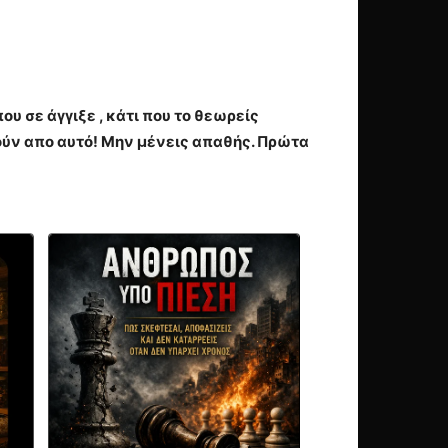
υ σε άγγιξε , κάτι που το θεωρείς
ύν απο αυτό! Μην μένεις απαθής. Πρώτα