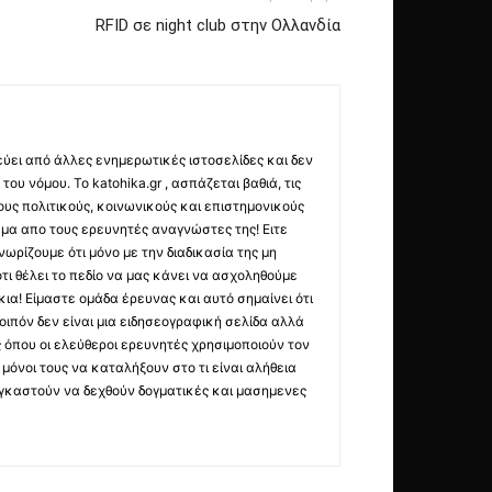
RFID σε night club στην Ολλανδία
εύει από άλλες ενημερωτικές ιστοσελίδες και δεν
ου νόμου. Το katohika.gr , ασπάζεται βαθιά, τις
υς πολιτικούς, κοινωνικούς και επιστημονικούς
μα απο τους ερευνητές αναγνώστες της! Ειτε
ωρίζουμε ότι μόνο με την διαδικασία της μη
τι θέλει το πεδίο να μας κάνει να ασχοληθούμε
ια! Είμαστε ομάδα έρευνας και αυτό σημαίνει ότι
οιπόν δεν είναι μια ειδησεογραφική σελίδα αλλά
ς όπου οι ελεύθεροι ερευνητές χρησιμοποιούν τον
όνοι τους να καταλήξουν στο τι είναι αλήθεια
ναγκαστούν να δεχθούν δογματικές και μασημενες