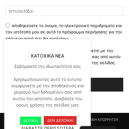
αποθηκεύστε το όνομα, το ηλεκτρονικό ταχυδρομείο και
τον ιστότοπό μου σε αυτό το πρόγραμμα περιήγησης για την
επόμενη φορά που θα σχολιάσω.
Χρησιμοποιώντας αυτό το έντυπο συμφωνείτε με την
KATOXIKA NEA
αποθήκευση και χειρισμό των δεδομένων σας από αυτόν
τον ιστότοπο..Διαβάστε του ορους χρήσης της σελίδας
Σεβόμαστε την ιδιωτικότητά σας
μας
*
Χρησιμοποιώντας αυτό το έντυπο
συμφωνείτε με την αποθήκευση και
χειρισμό των δεδομένων σας από
αυτόν τον ιστότοπο..Διαβάστε του
ορους χρήσης της σελίδας μας
Αρχικη KATOHIKA NEA
Login
Register
ΠΟΛΙΤΙΚΗ ΑΠΟΡΡΗΤΟΥ
ΔΕΝ ΔΕΧΟΜΑΙ
ΔΕΧΟΜΑΙ
ΟΡΟΙ ΧΡΗΣΗΣ
ΕΠΙΚΟΙΝΩΝΙΑ
ΔΙΑΒΑΣΤΕ ΠΕΡΙΣΣΟΤΕΡΑ