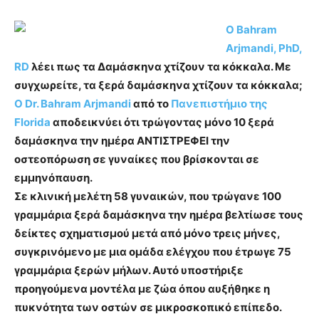
Ο Bahram
Arjmandi, PhD,
RD
λέει πως
τα Δαμάσκηνα χτίζουν τα κόκκαλα.
Με
συγχωρείτε, τα ξερά δαμάσκηνα χτίζουν τα κόκκαλα;
Ο Dr. Bahram Arjmandi
από το
Πανεπιστήμιο της
Florida
αποδεικνύει ότι
τρώγοντας μόνο 10 ξερά
δαμάσκηνα την ημέρα ΑΝΤΙΣΤΡΕΦΕΙ την
οστεοπόρωση σε γυναίκες που βρίσκονται σε
εμμηνόπαυση.
Σε κλινική μελέτη 58 γυναικών, που τρώγανε 100
γραμμάρια ξερά δαμάσκηνα την ημέρα βελτίωσε τους
δείκτες σχηματισμού μετά από μόνο τρεις μήνες,
συγκρινόμενο με μια ομάδα ελέγχου που έτρωγε 75
γραμμάρια ξερών μήλων. Αυτό υποστήριξε
προηγούμενα μοντέλα με ζώα όπου αυξήθηκε η
πυκνότητα των οστών σε μικροσκοπικό επίπεδο.