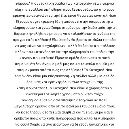
χώρους." Η συντακτική ομάδα των κατοχικών νέων φέρνει
όλη την εναλλακτική είδηση προς ξεσκαρτάρισμα απο τους
ερευνητές αναγνώστες της! Ειτε ειναι Ψεμα ειτε ειναι αληθεια
!Έχουμε συγκεκριμένη θέση απέναντι στην υπεροντοτητα
πληροφορίας και γνωρίζουμε ότι μόνο με την διαδικασία της μη
δογματικής αλήθειας μπορείς να ακολουθήσεις τα χνάρια της
πραγματικής αλήθειας! Εδώ λοιπόν θα βρειτε ότι θέλει το πεδίο
να μας κάνει να ασχοληθούμε ...αλλά θα βρείτε και πολλούς
πλέον που κατανόησαν και την πληροφορία του πεδιου την
κάνουν κομματάκια! Είμαστε ομάδα έρευνας και αυτό
σημαίνει ότι δεν έχουμε μαζί μας καμία ταμπέλα που θα μας
απομακρύνει από το φως της αλήθειας ! Το Κατοχικά Νέα
λοιπόν δεν είναι μια ειδησεογραφική σελίδα αλλά μια σελίδα
έρευνας και κριτικής όλων των στοιχείων της
καθημερινότητας ! Το Κατοχικά Νέα είναι ο χώρος όπου οι
ελεύθεροι ερευνητές χρησιμοποιούν τον τοίχο
αναδημοσιεύσεως σαν αποθήκη στοιχείων σε πολύ
μεγαλύτερη έρευνα από ότι το φανερό έτσι ώστε μόνοι τους
να καταλήξουν στο τι είναι αλήθεια και τι είναι ψέμα και τι
κρυβεται πισω απο καθε πληροφορια που αλλοι δεν μπορουν
να δουν! Χωρίς να αναγκαστούν να δεχθούν δογματικές και