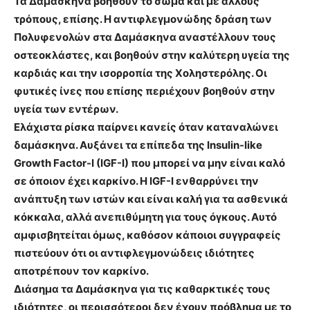
Τα Δαμάσκηνα βοηθούν το σώμα και με άλλους
τρόπους, επίσης. Η αντιφλεγμονώδης δράση των
Πολυφενολών στα Δαμάσκηνα αναστέλλουν τους
οστεοκλάστες, και βοηθούν στην καλύτερη υγεία της
καρδιάς και την ισορροπία της Χοληστερόλης. Οι
φυτικές ίνες που επίσης περιέχουν βοηθούν στην
υγεία των εντέρων.
Ελάχιστα ρίσκα παίρνει κανείς όταν καταναλώνει
δαμάσκηνα. Αυξάνει τα επίπεδα της Insulin-like
Growth Factor-I (IGF-I) που μπορεί να μην είναι καλό
σε όποιον έχει καρκίνο. Η IGF-I ενθαρρύνει την
ανάπτυξη των ιστών και είναι καλή για τα ασθενικά
κόκκαλα, αλλά ανεπιθύμητη για τους όγκους. Αυτό
αμφισβητείται όμως, καθόσον κάποιοι συγγραφείς
πιστεύουν ότι οι αντιφλεγμονώδεις ιδιότητες
αποτρέπουν τον καρκίνο.
Διάσημα τα Δαμάσκηνα για τις καθαρκτικές τους
ιδιότητες, οι περισσότεροι δεν έχουν πρόβλημα με το