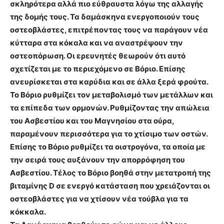
σκληρότερα αλλά πιο εύθραυστα λόγω της αλλαγής
της δομής τους.
Τα δαμάσκηνα ενεργοποιούν τους
οστεοβλάστες, επιτρέποντας τους να παράγουν νέα
κύτταρα στα κόκαλα και να αναστρέψουν την
οστεοπόρωση.
Οι ερευνητές θεωρούν ότι αυτό
σχετίζεται με το περιεχόμενο σε Βόριο. Επίσης
ανευρίσκεται στα καρύδια και σε άλλα ξερά φρούτα.
Το Βόριο ρυθμίζει τον μεταβολισμό των μετάλλων και
τα επίπεδα των ορμονών. Ρυθμίζοντας την απώλεια
του Ασβεστίου και του Μαγνησίου στα ούρα,
παραμένουν περισσότερα για το χτίσιμο των οστών.
Επίσης το Βόριο ρυθμίζει τα οιστρογόνα, τα οποία με
την σειρά τους αυξάνουν την απορρόφηση του
Ασβεστίου. Τέλος το Βόριο βοηθά στην μετατροπή της
βιταμίνης D σε ενεργό κατάσταση που χρειάζονται οι
οστεοβλάστες για να χτίσουν νέα τούβλα για τα
κόκκαλα.