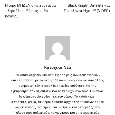
Η ώρα ΜΗΔΕΝ στο Σύνταγμα
Black Knight Satellite και
πλησιάζει …Ξέρεις τι θα
Παράξενοι Ήχοι !!! (VIDEO)
κάνεις ;
Κατοχικά Νέα
"Το katohika.gr δεν υιοθετεί τις απόψεις των αρθρογράφων,
ούτε ταυτίζεται με τα ρεπορτάζ που αναδημοσιεύει από άλλες
ενημερωτικές ιστοσελίδες και δεν ευθύνεται για την
εγκυρότητα, την αξιοπιστία και το περιεχόμενό τους. Συνεπώς,
δε φέρει καμία ευθύνη εκ του νόμου. Το katohika.gr ,
ασπάζεται βαθιά, τις Δημοκρατικές αρχές της πολυφωνίας και
ως εκ τούτου, αναδημοσιεύει κείμενα και ρεπορτάζ, από
όλους τους πολιτικούς, κοινωνικούς και επιστημονικούς