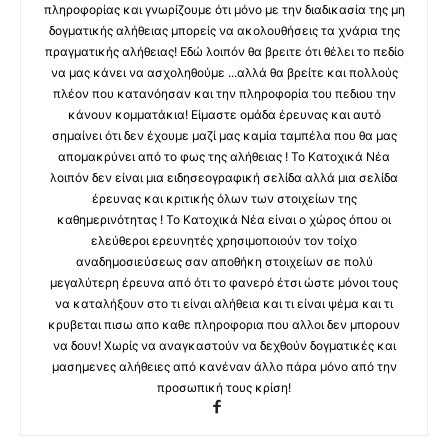
πληροφορίας και γνωρίζουμε ότι μόνο με την διαδικασία της μη
δογματικής αλήθειας μπορείς να ακολουθήσεις τα χνάρια της
πραγματικής αλήθειας! Εδώ λοιπόν θα βρειτε ότι θέλει το πεδίο
να μας κάνει να ασχοληθούμε ...αλλά θα βρείτε και πολλούς
πλέον που κατανόησαν και την πληροφορία του πεδιου την
κάνουν κομματάκια! Είμαστε ομάδα έρευνας και αυτό
σημαίνει ότι δεν έχουμε μαζί μας καμία ταμπέλα που θα μας
απομακρύνει από το φως της αλήθειας ! Το Κατοχικά Νέα
λοιπόν δεν είναι μια ειδησεογραφική σελίδα αλλά μια σελίδα
έρευνας και κριτικής όλων των στοιχείων της
καθημερινότητας ! Το Κατοχικά Νέα είναι ο χώρος όπου οι
ελεύθεροι ερευνητές χρησιμοποιούν τον τοίχο
αναδημοσιεύσεως σαν αποθήκη στοιχείων σε πολύ
μεγαλύτερη έρευνα από ότι το φανερό έτσι ώστε μόνοι τους
να καταλήξουν στο τι είναι αλήθεια και τι είναι ψέμα και τι
κρυβεται πισω απο καθε πληροφορια που αλλοι δεν μπορουν
να δουν! Χωρίς να αναγκαστούν να δεχθούν δογματικές και
μασημενες αλήθειες από κανέναν άλλο πάρα μόνο από την
προσωπική τους κρίση!