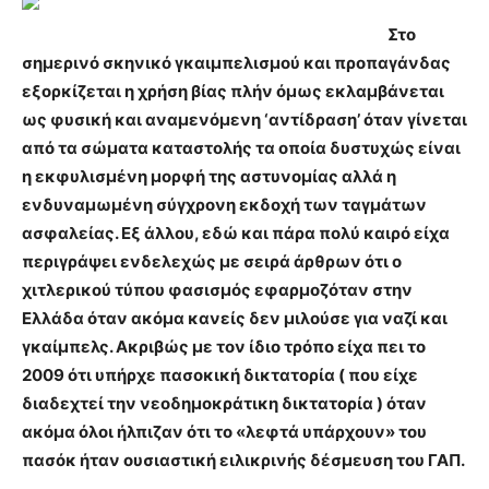
Στο
σημερινό σκηνικό γκαιμπελισμού και προπαγάνδας
εξορκίζεται η χρήση βίας πλήν όμως εκλαμβάνεται
ως φυσική και αναμενόμενη ‘αντίδραση’ όταν γίνεται
από τα σώματα καταστολής τα οποία δυστυχώς είναι
η εκφυλισμένη μορφή της αστυνομίας αλλά η
ενδυναμωμένη σύγχρονη εκδοχή των ταγμάτων
ασφαλείας. Εξ άλλου, εδώ και πάρα πολύ καιρό είχα
περιγράψει ενδελεχώς με σειρά άρθρων ότι ο
χιτλερικού τύπου φασισμός εφαρμοζόταν στην
Ελλάδα όταν ακόμα κανείς δεν μιλούσε για ναζί και
γκαίμπελς. Ακριβώς με τον ίδιο τρόπο είχα πει το
2009 ότι υπήρχε πασοκική δικτατορία ( που είχε
διαδεχτεί την νεοδημοκράτικη δικτατορία ) όταν
ακόμα όλοι ήλπιζαν ότι το «λεφτά υπάρχουν» του
πασόκ ήταν ουσιαστική ειλικρινής δέσμευση του ΓΑΠ.