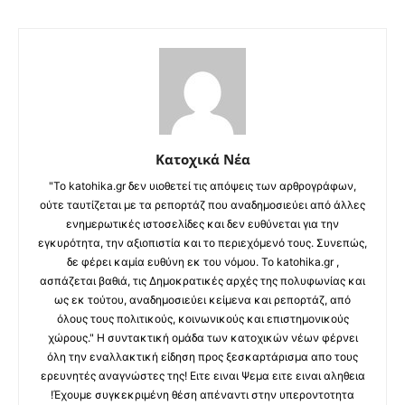
Κατοχικά Νέα
"Το katohika.gr δεν υιοθετεί τις απόψεις των αρθρογράφων,
ούτε ταυτίζεται με τα ρεπορτάζ που αναδημοσιεύει από άλλες
ενημερωτικές ιστοσελίδες και δεν ευθύνεται για την
εγκυρότητα, την αξιοπιστία και το περιεχόμενό τους. Συνεπώς,
δε φέρει καμία ευθύνη εκ του νόμου. Το katohika.gr ,
ασπάζεται βαθιά, τις Δημοκρατικές αρχές της πολυφωνίας και
ως εκ τούτου, αναδημοσιεύει κείμενα και ρεπορτάζ, από
όλους τους πολιτικούς, κοινωνικούς και επιστημονικούς
χώρους." Η συντακτική ομάδα των κατοχικών νέων φέρνει
όλη την εναλλακτική είδηση προς ξεσκαρτάρισμα απο τους
ερευνητές αναγνώστες της! Ειτε ειναι Ψεμα ειτε ειναι αληθεια
!Έχουμε συγκεκριμένη θέση απέναντι στην υπεροντοτητα