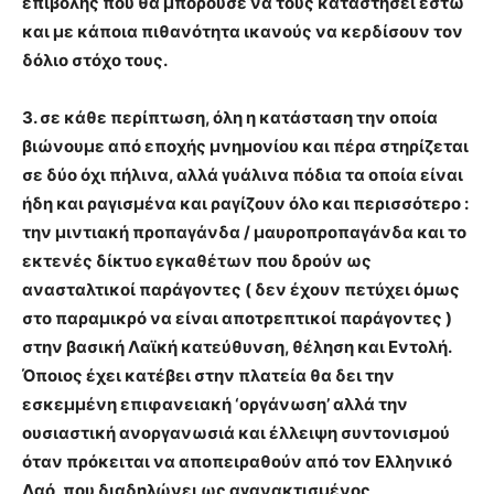
επιβολής που θα μπορούσε να τους καταστήσει έστω
και με κάποια πιθανότητα ικανούς να κερδίσουν τον
δόλιο στόχο τους.
3. σε κάθε περίπτωση, όλη η κατάσταση την οποία
βιώνουμε από εποχής μνημονίου και πέρα στηρίζεται
σε δύο όχι πήλινα, αλλά γυάλινα πόδια τα οποία είναι
ήδη και ραγισμένα και ραγίζουν όλο και περισσότερο :
την μιντιακή προπαγάνδα / μαυροπροπαγάνδα και το
εκτενές δίκτυο εγκαθέτων που δρούν ως
ανασταλτικοί παράγοντες ( δεν έχουν πετύχει όμως
στο παραμικρό να είναι αποτρεπτικοί παράγοντες )
στην βασική Λαϊκή κατεύθυνση, θέληση και Εντολή.
Όποιος έχει κατέβει στην πλατεία θα δει την
εσκεμμένη επιφανειακή ‘οργάνωση’ αλλά την
ουσιαστική ανοργανωσιά και έλλειψη συντονισμού
όταν πρόκειται να αποπειραθούν από τον Ελληνικό
Λαό, που διαδηλώνει ως αγανακτισμένος,