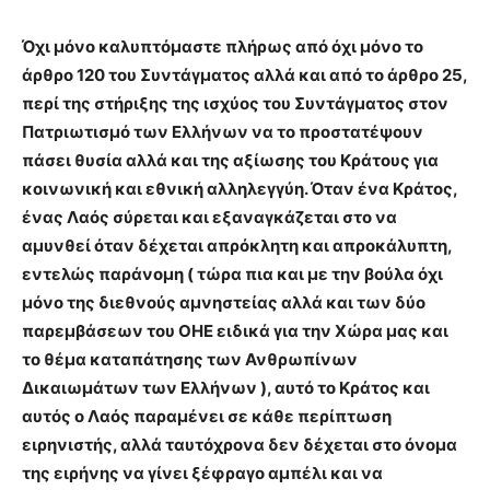
Όχι μόνο καλυπτόμαστε πλήρως από όχι μόνο το
άρθρο 120 του Συντάγματος αλλά και από το άρθρο 25,
περί της στήριξης της ισχύος του Συντάγματος στον
Πατριωτισμό των Ελλήνων να το προστατέψουν
πάσει θυσία αλλά και της αξίωσης του Κράτους για
κοινωνική και εθνική αλληλεγγύη. Όταν ένα Κράτος,
ένας Λαός σύρεται και εξαναγκάζεται στο να
αμυνθεί όταν δέχεται απρόκλητη και απροκάλυπτη,
εντελώς παράνομη ( τώρα πια και με την βούλα όχι
μόνο της διεθνούς αμνηστείας αλλά και των δύο
παρεμβάσεων του ΟΗΕ ειδικά για την Χώρα μας και
το θέμα καταπάτησης των Ανθρωπίνων
Δικαιωμάτων των Ελλήνων ), αυτό το Κράτος και
αυτός ο Λαός παραμένει σε κάθε περίπτωση
ειρηνιστής, αλλά ταυτόχρονα δεν δέχεται στο όνομα
της ειρήνης να γίνει ξέφραγο αμπέλι και να