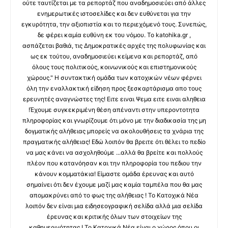
ούτε ταυτίζεται με τα ρεπορτάζ που αναδημοσιεύει από άλλες
ενημερωτικές ιστοσελίδες και δεν ευθύνεται για την
εγκυρότητα, την αξιοπιστία και το περιεχόμενό τους. Συνεπώς,
δε φέρει καμία ευθύνη εκ του νόμου. Το katohika.gr ,
ασπάζεται βαθιά, τις Δημοκρατικές αρχές της πολυφωνίας και
ως εκ τούτου, αναδημοσιεύει κείμενα και ρεπορτάζ, από
όλους τους πολιτικούς, κοινωνικούς και επιστημονικούς
χώρους." Η συντακτική ομάδα των κατοχικών νέων φέρνει
όλη την εναλλακτική είδηση προς ξεσκαρτάρισμα απο τους
ερευνητές αναγνώστες της! Ειτε ειναι Ψεμα ειτε ειναι αληθεια
!Έχουμε συγκεκριμένη θέση απέναντι στην υπεροντοτητα
πληροφορίας και γνωρίζουμε ότι μόνο με την διαδικασία της μη
δογματικής αλήθειας μπορείς να ακολουθήσεις τα χνάρια της
πραγματικής αλήθειας! Εδώ λοιπόν θα βρειτε ότι θέλει το πεδίο
να μας κάνει να ασχοληθούμε ...αλλά θα βρείτε και πολλούς
πλέον που κατανόησαν και την πληροφορία του πεδιου την
κάνουν κομματάκια! Είμαστε ομάδα έρευνας και αυτό
σημαίνει ότι δεν έχουμε μαζί μας καμία ταμπέλα που θα μας
απομακρύνει από το φως της αλήθειας ! Το Κατοχικά Νέα
λοιπόν δεν είναι μια ειδησεογραφική σελίδα αλλά μια σελίδα
έρευνας και κριτικής όλων των στοιχείων της
καθημερινότητας ! Το Κατοχικά Νέα είναι ο χώρος όπου οι