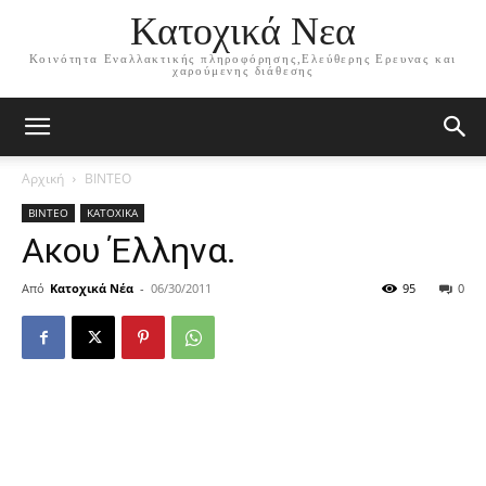
Κατοχικά Νεα
Κοινότητα Εναλλακτικής πληροφόρησης,Ελεύθερης Ερευνας και
χαρούμενης διάθεσης
Αρχική
ΒΙΝΤΕΟ
ΒΙΝΤΕΟ
ΚΑΤΟΧΙΚΑ
Ακου Έλληνα.
Από
Κατοχικά Νέα
-
06/30/2011
95
0