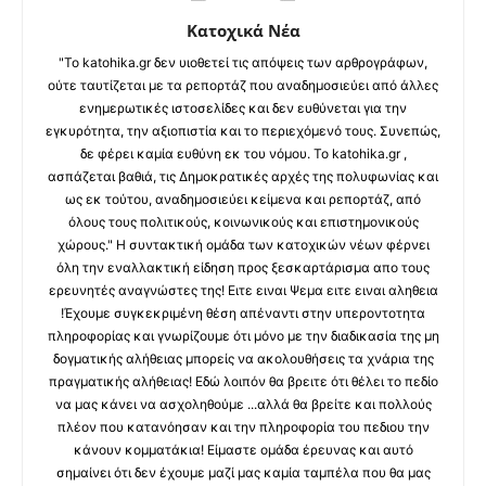
Κατοχικά Νέα
"Το katohika.gr δεν υιοθετεί τις απόψεις των αρθρογράφων,
ούτε ταυτίζεται με τα ρεπορτάζ που αναδημοσιεύει από άλλες
ενημερωτικές ιστοσελίδες και δεν ευθύνεται για την
εγκυρότητα, την αξιοπιστία και το περιεχόμενό τους. Συνεπώς,
δε φέρει καμία ευθύνη εκ του νόμου. Το katohika.gr ,
ασπάζεται βαθιά, τις Δημοκρατικές αρχές της πολυφωνίας και
ως εκ τούτου, αναδημοσιεύει κείμενα και ρεπορτάζ, από
όλους τους πολιτικούς, κοινωνικούς και επιστημονικούς
χώρους." Η συντακτική ομάδα των κατοχικών νέων φέρνει
όλη την εναλλακτική είδηση προς ξεσκαρτάρισμα απο τους
ερευνητές αναγνώστες της! Ειτε ειναι Ψεμα ειτε ειναι αληθεια
!Έχουμε συγκεκριμένη θέση απέναντι στην υπεροντοτητα
πληροφορίας και γνωρίζουμε ότι μόνο με την διαδικασία της μη
δογματικής αλήθειας μπορείς να ακολουθήσεις τα χνάρια της
πραγματικής αλήθειας! Εδώ λοιπόν θα βρειτε ότι θέλει το πεδίο
να μας κάνει να ασχοληθούμε ...αλλά θα βρείτε και πολλούς
πλέον που κατανόησαν και την πληροφορία του πεδιου την
κάνουν κομματάκια! Είμαστε ομάδα έρευνας και αυτό
σημαίνει ότι δεν έχουμε μαζί μας καμία ταμπέλα που θα μας