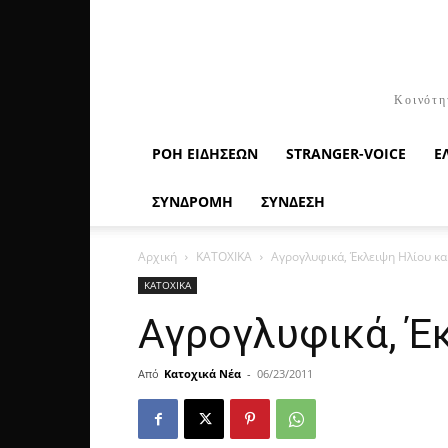
Κοινότη
ΡΟΉ ΕΙΔΉΣΕΩΝ
STRANGER-VOICE
Ε
ΣΥΝΔΡΟΜΗ
ΣΥΝΔΕΣΗ
Αρχική
ΚΑΤΟΧΙΚΑ
Αγρογλυφικά, Έκλειψη Ηλίου και
ΚΑΤΟΧΙΚΑ
Αγρογλυφικά, Έκ
Από
Κατοχικά Νέα
-
06/23/2011