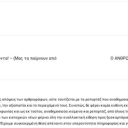
ντα! – (Μας τα παίρνουν από
Ο ΑΝΘΡΩ
 τις απόψεις των αρθρογράφων, ούτε ταυτίζεται με τα ρεπορτάζ που αναδημοσι
 την αξιοπιστία και το περιεχόμενό τους. Συνεπώς, δε φέρει καμία ευθύνη εκ τ
φωνίας και ως εκ τούτου, αναδημοσιεύει κείμενα και ρεπορτάζ, από όλους το
α των κατοχικών νέων φέρνει όλη την εναλλακτική είδηση προς ξεσκαρτάρισ
α !Έχουμε συγκεκριμένη θέση απέναντι στην υπεροντοτητα πληροφορίας και γν