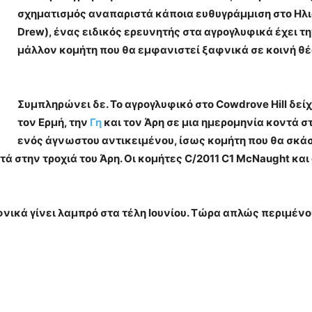
σχηματισμός αναπαριστά κάποια ευθυγράμμιση στο Ηλιακ
Drew), ένας ειδικός ερευνητής στα αγρογλυφικά έχει τ
μάλλον κομήτη που θα εμφανιστεί ξαφνικά σε κοινή θέ
Συμπληρώνει δε. Το αγρογλυφικό στο Cowdrove Hill δεί
τον Ερμή, την
Γη
και τον Άρη σε μια ημερομηνία κοντά στι
ενός άγνωστου αντικειμένου, ίσως κομήτη που θα σκάσε
ά στην τροχιά του Άρη. Οι κομήτες C/2011 C1 McNaught και
νικά γίνει λαμπρό στα τέλη Ιουνίου. Τώρα απλώς περιμέν