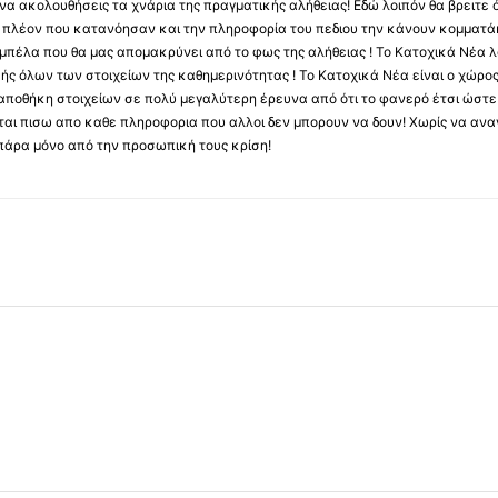
να ακολουθήσεις τα χνάρια της πραγματικής αλήθειας! Εδώ λοιπόν θα βρειτε ό
ύς πλέον που κατανόησαν και την πληροφορία του πεδιου την κάνουν κομματάκ
αμπέλα που θα μας απομακρύνει από το φως της αλήθειας ! Το Κατοχικά Νέα λ
κής όλων των στοιχείων της καθημερινότητας ! Το Κατοχικά Νέα είναι ο χώρο
ποθήκη στοιχείων σε πολύ μεγαλύτερη έρευνα από ότι το φανερό έτσι ώστε μ
υβεται πισω απο καθε πληροφορια που αλλοι δεν μπορουν να δουν! Χωρίς να α
πάρα μόνο από την προσωπική τους κρίση!