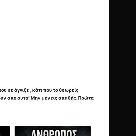
υ σε άγγιξε , κάτι που το θεωρείς
ύν απο αυτό! Μην μένεις απαθής. Πρώτα