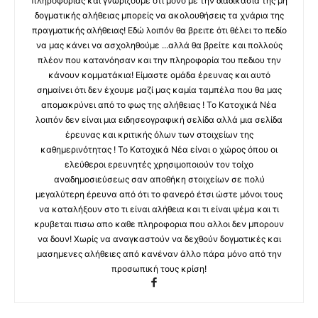
πληροφορίας και γνωρίζουμε ότι μόνο με την διαδικασία της μη
δογματικής αλήθειας μπορείς να ακολουθήσεις τα χνάρια της
πραγματικής αλήθειας! Εδώ λοιπόν θα βρειτε ότι θέλει το πεδίο
να μας κάνει να ασχοληθούμε ...αλλά θα βρείτε και πολλούς
πλέον που κατανόησαν και την πληροφορία του πεδιου την
κάνουν κομματάκια! Είμαστε ομάδα έρευνας και αυτό
σημαίνει ότι δεν έχουμε μαζί μας καμία ταμπέλα που θα μας
απομακρύνει από το φως της αλήθειας ! Το Κατοχικά Νέα
λοιπόν δεν είναι μια ειδησεογραφική σελίδα αλλά μια σελίδα
έρευνας και κριτικής όλων των στοιχείων της
καθημερινότητας ! Το Κατοχικά Νέα είναι ο χώρος όπου οι
ελεύθεροι ερευνητές χρησιμοποιούν τον τοίχο
αναδημοσιεύσεως σαν αποθήκη στοιχείων σε πολύ
μεγαλύτερη έρευνα από ότι το φανερό έτσι ώστε μόνοι τους
να καταλήξουν στο τι είναι αλήθεια και τι είναι ψέμα και τι
κρυβεται πισω απο καθε πληροφορια που αλλοι δεν μπορουν
να δουν! Χωρίς να αναγκαστούν να δεχθούν δογματικές και
μασημενες αλήθειες από κανέναν άλλο πάρα μόνο από την
προσωπική τους κρίση!