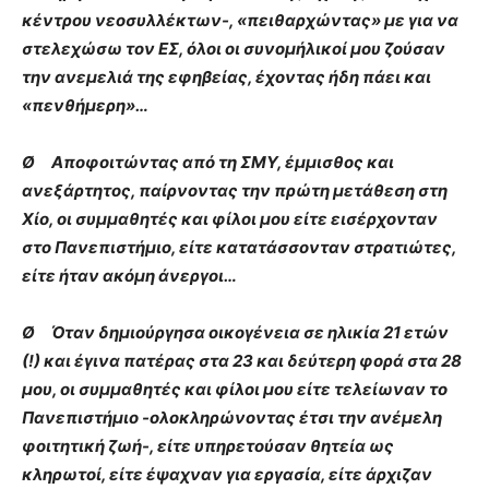
κέντρου νεοσυλλέκτων-, «πειθαρχώντας» με για να
στελεχώσω τον ΕΣ, όλοι οι συνομήλικοί μου ζούσαν
την ανεμελιά της εφηβείας, έχοντας ήδη πάει και
«πενθήμερη»…
Ø Αποφοιτώντας από τη ΣΜΥ, έμμισθος και
ανεξάρτητος, παίρνοντας την πρώτη μετάθεση στη
Χίο, οι συμμαθητές και φίλοι μου είτε εισέρχονταν
στο Πανεπιστήμιο, είτε κατατάσσονταν στρατιώτες,
είτε ήταν ακόμη άνεργοι…
Ø Όταν δημιούργησα οικογένεια σε ηλικία 21 ετών
(!) και έγινα πατέρας στα 23 και δεύτερη φορά στα 28
μου, οι συμμαθητές και φίλοι μου είτε τελείωναν το
Πανεπιστήμιο -ολοκληρώνοντας έτσι την ανέμελη
φοιτητική ζωή-, είτε υπηρετούσαν θητεία ως
κληρωτοί, είτε έψαχναν για εργασία, είτε άρχιζαν