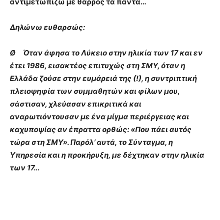
αντιμετωπίζω με θάρρος τα πάντα…
Δηλώνω ευθαρσώς:
Ø Όταν άφησα το Λύκειο στην ηλικία των 17 και εν
έτει 1986, εισακτέος επιτυχώς στη ΣΜΥ, όταν η
Ελλάδα ζούσε στην ευμάρειά της (!), η συντριπτική
πλειοψηφία των συμμαθητών και φίλων μου,
σάστισαν, χλεύασαν επικριτικά και
αναρωτιόντουσαν με ένα μίγμα περιέργειας και
καχυποψίας αν έπραττα ορθώς: «Που πάει αυτός
τώρα στη ΣΜΥ». Παρόλ’ αυτά, το Σύνταγμα, η
Υπηρεσία και η προκήρυξη, με δέχτηκαν στην ηλικία
των 17…