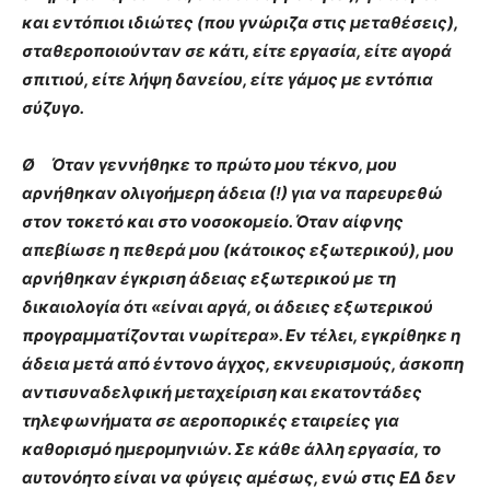
και εντόπιοι ιδιώτες (που γνώριζα στις μεταθέσεις),
σταθεροποιούνταν σε κάτι, είτε εργασία, είτε αγορά
σπιτιού, είτε λήψη δανείου, είτε γάμος με εντόπια
σύζυγο.
Ø Όταν γεννήθηκε το πρώτο μου τέκνο, μου
αρνήθηκαν ολιγοήμερη άδεια (!) για να παρευρεθώ
στον τοκετό και στο νοσοκομείο. Όταν αίφνης
απεβίωσε η πεθερά μου (κάτοικος εξωτερικού), μου
αρνήθηκαν έγκριση άδειας εξωτερικού με τη
δικαιολογία ότι «είναι αργά, οι άδειες εξωτερικού
προγραμματίζονται νωρίτερα». Εν τέλει, εγκρίθηκε η
άδεια μετά από έντονο άγχος, εκνευρισμούς, άσκοπη
αντισυναδελφική μεταχείριση και εκατοντάδες
τηλεφωνήματα σε αεροπορικές εταιρείες για
καθορισμό ημερομηνιών. Σε κάθε άλλη εργασία, το
αυτονόητο είναι να φύγεις αμέσως, ενώ στις ΕΔ δεν