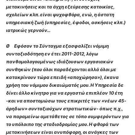
μετακινήσεις και τα άγχη εξεύρεσης κατοικίας,
σχολείων κλπ. είναι ψυχοφθόρα, ενώ, η άστατη
υπηρεσιακή ζωή (υπηρεσίες, έφοδοι, ασκήσεις κλπ.)
ιατρικώς γερνούν…
Ø Εφόσον το Σύνταγμα εξασφαλίζει νόμιμη
συνταξιοδότηση εν έτει 2011-2012, λόγω
πανθομολογουμένως ιδιάζουσων εργασιακών
συνθηκών (που όλοι παραδέχονται αλλά όλοι με
κατακρίνουν τώρα επειδή «αποχώρησα»), έκανα
χρήση του νόμιμου δικαιώματός μου. Η Υπηρεσία δε
δίνει άλλο κίνητρο για να εργαστώ επιπλέον 10 έτη
-και να αποστομώσω τους επικριτές των «νέων 45-
άρηδων» συνταξιούχων στρατιωτικών- όπως π.χ.,
να παραμείνω αμετάθετος σε τόπο συμφερόντων για
το υπόλοιπο της σταδιοδρομίας μου. Η φθορά των
μετακινήσεων είναι ανυπόφορη, οι ανάγκες των