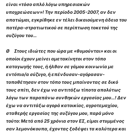
είναι «τόσο απλό λόγω υπηρεσιακών
υποχρεώσεων»! Την περίοδο 2005-2007, αν δεν
απατώμαι, εγκρίθηκε εν τέλει δικαιούμενη άδεια του
πατέρα-στρατιωτικού σε περίπτωση τοκετού της
συζύγου του…
Ø Στους ιδιώτες που ώρα με «θυμούνται» και οι
οποίοι έχουν μείνει αμετακίνητοι στον τόπο
καταγωγής τους, ή ήλθαν σε γάμου κοινωνία με
εντόπιο/α σύζυγο, ή επένδυσαν-αγόρασαν-
τοποθέτησαν στον τόπο τους μπαίνοντας σε δικό
τους σπίτι, δεν έχω να αντιτάξω τίποτα απολύτως
λόγω των παραπάνω συνθηκών εργασίας μου…! Δεν
έχω να αντιτάξω αγορά κατοικίας, αγροτεμαχίου,
σταθερής εργασίας της συζύγου μου, παρά μόνο
τούτο: Μετά από 25 χρόνια στον ΕΣ, είμαι στυμμένος
σαν λεμονόκουπα, έχοντας ξοδέψει τα καλύτερα και