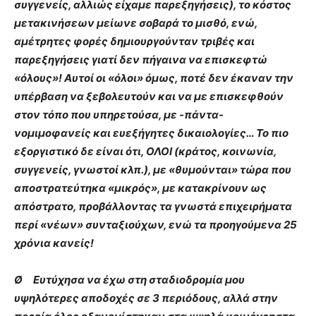
συγγενείς, αλλιώς είχαμε παρεξηγήσεις), το κόστος
μετακινήσεων μείωνε σοβαρά το μισθό, ενώ,
αμέτρητες φορές δημιουργούνταν τριβές και
παρεξηγήσεις γιατί δεν πήγαινα να επισκεφτώ
«όλους»! Αυτοί οι «όλοι» όμως, ποτέ δεν έκαναν την
υπέρβαση να ξεβολευτούν και να με επισκεφθούν
στον τόπο που υπηρετούσα, με -πάντα-
νομιμοφανείς και ευεξήγητες δικαιολογίες… Το πιο
εξοργιστικό δε είναι ότι, ΟΛΟΙ (κράτος, κοινωνία,
συγγενείς, γνωστοί κλπ.), με «θυμούνται» τώρα που
αποστρατεύτηκα «μικρός», με κατακρίνουν ως
απόστρατο, προβάλλοντας τα γνωστά επιχειρήματα
περί «νέων» συνταξιούχων, ενώ τα προηγούμενα 25
χρόνια κανείς!
Ø Ευτύχησα να έχω στη σταδιοδρομία μου
υψηλότερες αποδοχές σε 3 περιόδους, αλλά στην