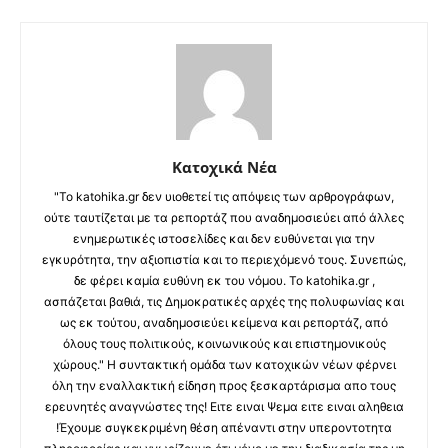
Κατοχικά Νέα
"Το katohika.gr δεν υιοθετεί τις απόψεις των αρθρογράφων,
ούτε ταυτίζεται με τα ρεπορτάζ που αναδημοσιεύει από άλλες
ενημερωτικές ιστοσελίδες και δεν ευθύνεται για την
εγκυρότητα, την αξιοπιστία και το περιεχόμενό τους. Συνεπώς,
δε φέρει καμία ευθύνη εκ του νόμου. Το katohika.gr ,
ασπάζεται βαθιά, τις Δημοκρατικές αρχές της πολυφωνίας και
ως εκ τούτου, αναδημοσιεύει κείμενα και ρεπορτάζ, από
όλους τους πολιτικούς, κοινωνικούς και επιστημονικούς
χώρους." Η συντακτική ομάδα των κατοχικών νέων φέρνει
όλη την εναλλακτική είδηση προς ξεσκαρτάρισμα απο τους
ερευνητές αναγνώστες της! Ειτε ειναι Ψεμα ειτε ειναι αληθεια
!Έχουμε συγκεκριμένη θέση απέναντι στην υπεροντοτητα