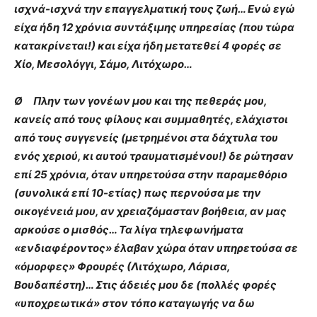
ισχνά-ισχνά την επαγγελματική τους ζωή… Ενώ εγώ
είχα ήδη 12 χρόνια συντάξιμης υπηρεσίας (που τώρα
κατακρίνεται!) και είχα ήδη μετατεθεί 4 φορές σε
Χίο, Μεσολόγγι, Σάμο, Λιτόχωρο…
Ø Πλην των γονέων μου και της πεθεράς μου,
κανείς από τους φίλους και συμμαθητές, ελάχιστοι
από τους συγγενείς (μετρημένοι στα δάχτυλα του
ενός χεριού, κι αυτού τραυματισμένου!) δε ρώτησαν
επί 25 χρόνια, όταν υπηρετούσα στην παραμεθόριο
(συνολικά επί 10-ετίας) πως περνούσα με την
οικογένειά μου, αν χρειαζόμασταν βοήθεια, αν μας
αρκούσε ο μισθός… Τα λίγα τηλεφωνήματα
«ενδιαφέροντος» έλαβαν χώρα όταν υπηρετούσα σε
«όμορφες» Φρουρές (Λιτόχωρο, Λάρισα,
Βουδαπέστη)… Στις άδειές μου δε (πολλές φορές
«υποχρεωτικά» στον τόπο καταγωγής να δω