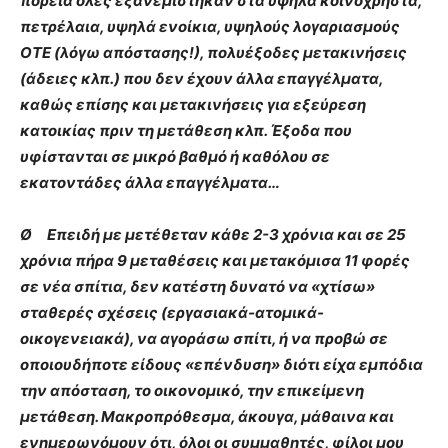
πορεία όλες εξανεμίστηκαν στα υψηλά κοινόχρηστα,
πετρέλαια, υψηλά ενοίκια, υψηλούς λογαριασμούς
ΟΤΕ (λόγω απόστασης!), πολυέξοδες μετακινήσεις
(άδειες κλπ.) που δεν έχουν άλλα επαγγέλματα,
καθώς επίσης και μετακινήσεις για εξεύρεση
κατοικίας πριν τη μετάθεση κλπ. Έξοδα που
υφίστανται σε μικρό βαθμό ή καθόλου σε
εκατοντάδες άλλα επαγγέλματα…
Ø Επειδή με μετέθεταν κάθε 2-3 χρόνια και σε 25
χρόνια πήρα 9 μεταθέσεις και μετακόμισα 11 φορές
σε νέα σπίτια, δεν κατέστη δυνατό να «χτίσω»
σταθερές σχέσεις (εργασιακά-ατομικά-
οικογενειακά), να αγοράσω σπίτι, ή να προβώ σε
οποιουδήποτε είδους «επένδυση» διότι είχα εμπόδια
την απόσταση, το οικονομικό, την επικείμενη
μετάθεση. Μακροπρόθεσμα, άκουγα, μάθαινα και
ενημερωνόμουν ότι, όλοι οι συμμαθητές, φίλοι μου