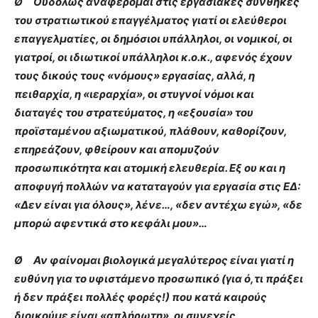
Ø Ουδόλως αναφέρομαι στις εργασιακές συνθήκες
του στρατιωτικού επαγγέλματος γιατί οι ελεύθεροι
επαγγελματίες, οι δημόσιοι υπάλληλοι, οι νομικοί, οι
γιατροί, οι ιδιωτικοί υπάλληλοι κ.ο.κ., αφενός έχουν
τους δικούς τους «νόμους» εργασίας, αλλά, η
πειθαρχία, η «ιεραρχία», οι στυγνοί νόμοι και
διαταγές του στρατεύματος, η «εξουσία» του
προϊσταμένου αξιωματικού, πλάθουν, καθορίζουν,
επηρεάζουν, φθείρουν και απομυζούν
προσωπικότητα και ατομική ελευθερία. Εξ ου και η
αποφυγή πολλών να καταταγούν για εργασία στις ΕΔ:
«Δεν είναι για όλους», λένε…, «δεν αντέχω εγώ», «δε
μπορώ αφεντικά στο κεφάλι μου»…
Ø Αν φαίνομαι βιολογικά μεγαλύτερος είναι γιατί η
ευθύνη για το υφιστάμενο προσωπικό (για ό,τι πράξει
ή δεν πράξει πολλές φορές!) που κατά καιρούς
διοικούμε είναι «απλήρωτη», οι συνεχείς