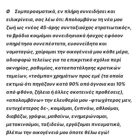
Ø Συμπερασματικά, εν πλήρη συνειδήσει και
ειλικρίνεια, σας λέω ότι: Απολαμβάνω τη νέα μου
ζωή ως «νέος 45-άρης συνταξιούχος στρατιωτικός»,
τα βράδια κοιμάμαι συνειδησιακά ήσυχος εφόσον
υπηρέτησα συνεπέστατα, ευσυνείδητα και
νομοταγώς, χαίρομαι την οικογένειά μου κάθε μέρα,
αδιαφορώ τελείως για τα επικριτικά σχόλια περί
οκνηρίας, ραθυμίας, κατασπατάλησης κρατικών
ταμείων, «τσάμπα» χρημάτων προς εμέ (τα οποία
εκτιμώ ότι πηγάζουν κατά 90% από άγνοια και 10%
από φθόνο, ζήλεια ή άλλες σκοτεινές προθέσεις),
«απολαμβάνω» την ελευθερία μου -φτωχότερος μεν,
ευτυχέστερος δε-, κοιμάμαι, ξυπνάω, αθλούμαι,
διαβάζω, γράφω, μαθαίνω, ενημερώνομαι,
μετακινούμαι, ταξιδεύω, εργάζομαι πνευματικά,
βλέπω την οικογένειά μου όποτε θέλω εγώ!