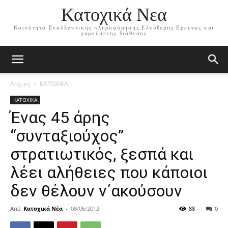
Κατοχικά Νεα
Κοινότητα Εναλλακτικής πληροφόρησης,Ελεύθερης Ερευνας και
χαρούμενης διάθεσης
Αρχική
ΚΑΤΟΧΙΚΑ
ΚΑΤΟΧΙΚΑ
Ένας 45 άρης
“συνταξιούχος”
στρατιωτικός, ξεσπά και
λέει αλήθειες που κάποιοι
δεν θέλουν ν΄ακούσουν
Από
Κατοχικά Νέα
-
08/06/2012
88
0