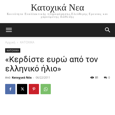
Κατοχικά Νεα
Κοινότητα Εναλλακτικής πληροφόρησης,Ελεύθερης Ερευνας και
χαρούμενης διάθεσης
Αρχική
ΚΑΤΟΧΙΚΑ
ΚΑΤΟΧΙΚΑ
«Κερδίστε ευρώ από τον
ελληνικό ήλιο»
Από
Κατοχικά Νέα
-
06/22/2011
81
0