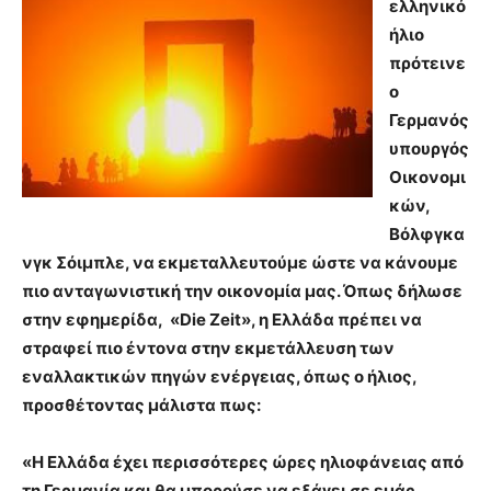
ελληνικό
ήλιο
πρότεινε
ο
Γερμανός
υπουργός
Οικονομι
κών,
Βόλφγκα
νγκ Σόιμπλε, να εκμεταλλευτούμε ώστε να κάνουμε
πιο ανταγωνιστική την οικονομία μας. Όπως δήλωσε
στην εφημερίδα, «Die Zeit», η Ελλάδα πρέπει να
στραφεί πιο έντονα στην εκμετάλλευση των
εναλλακτικών πηγών ενέργειας, όπως ο ήλιος,
προσθέτοντας μάλιστα πως:
«Η Ελλάδα έχει περισσότερες ώρες ηλιοφάνειας από
τη Γερμανία και θα μπορούσε να εξάγει σε εμάς