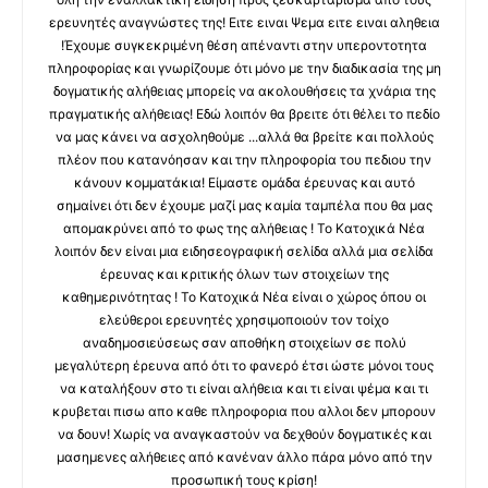
ερευνητές αναγνώστες της! Ειτε ειναι Ψεμα ειτε ειναι αληθεια
!Έχουμε συγκεκριμένη θέση απέναντι στην υπεροντοτητα
πληροφορίας και γνωρίζουμε ότι μόνο με την διαδικασία της μη
δογματικής αλήθειας μπορείς να ακολουθήσεις τα χνάρια της
πραγματικής αλήθειας! Εδώ λοιπόν θα βρειτε ότι θέλει το πεδίο
να μας κάνει να ασχοληθούμε ...αλλά θα βρείτε και πολλούς
πλέον που κατανόησαν και την πληροφορία του πεδιου την
κάνουν κομματάκια! Είμαστε ομάδα έρευνας και αυτό
σημαίνει ότι δεν έχουμε μαζί μας καμία ταμπέλα που θα μας
απομακρύνει από το φως της αλήθειας ! Το Κατοχικά Νέα
λοιπόν δεν είναι μια ειδησεογραφική σελίδα αλλά μια σελίδα
έρευνας και κριτικής όλων των στοιχείων της
καθημερινότητας ! Το Κατοχικά Νέα είναι ο χώρος όπου οι
ελεύθεροι ερευνητές χρησιμοποιούν τον τοίχο
αναδημοσιεύσεως σαν αποθήκη στοιχείων σε πολύ
μεγαλύτερη έρευνα από ότι το φανερό έτσι ώστε μόνοι τους
να καταλήξουν στο τι είναι αλήθεια και τι είναι ψέμα και τι
κρυβεται πισω απο καθε πληροφορια που αλλοι δεν μπορουν
να δουν! Χωρίς να αναγκαστούν να δεχθούν δογματικές και
μασημενες αλήθειες από κανέναν άλλο πάρα μόνο από την
προσωπική τους κρίση!