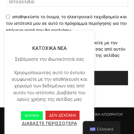
αποθηκεύστε το όνομα, το ηλεκτρονικό ταχυδρομείο και
τον ιστότοπό μου σε αυτό το πρόγραμμα περιήγησης για την
επόμενη φορά που θα σχολιάσω.
Χρησιμοποιώντας αυτό το έντυπο συμφωνείτε με την
KATOXIKA NEA
αποθήκευση και χειρισμό των δεδομένων σας από αυτόν
τον ιστότοπο..Διαβάστε του ορους χρήσης της σελίδας
Σεβόμαστε την ιδιωτικότητά σας
μας
*
Χρησιμοποιώντας αυτό το έντυπο
συμφωνείτε με την αποθήκευση και
χειρισμό των δεδομένων σας από
αυτόν τον ιστότοπο..Διαβάστε του
ορους χρήσης της σελίδας μας
Αρχικη KATOHIKA NEA
Login
Register
ΠΟΛΙΤΙΚΗ ΑΠΟΡΡΗΤΟΥ
ΔΕΝ ΔΕΧΟΜΑΙ
ΔΕΧΟΜΑΙ
ΟΡΟΙ ΧΡΗΣΗΣ
ΕΠΙΚΟΙΝΩΝΙΑ
ΔΙΑΒΑΣΤΕ ΠΕΡΙΣΣΟΤΕΡΑ
Ελληνικά
© Newspaper WordPress Theme by TagDiv