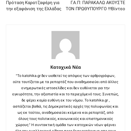
Πρόταση Καρατζαφέρη για
Γ.Α.Π: ΠΑΡΑΚΑΛΩ ΑΚΟΥΣΤΕ
την εξαφάνιση της Ελλάδας
ΤΟΝ ΠΡΩΘΥΠΟΥΡΓΟ !!!Βίντεο
Κατοχικά Νέα
"Το katohika.gr δεν υιοθετεί τις απόψεις των αρθρογράφων,
ούτε ταυτίζεται με τα ρεπορτάζ που αναδημοσιεύει από άλλες
ενημερωτικές ιστοσελίδες και δεν ευθύνεται για την
εγκυρότητα, την αξιοπιστία και το περιεχόμενό τους. Συνεπώς,
δε φέρει καμία ευθύνη εκ του νόμου. Το katohika.gr ,
ασπάζεται βαθιά, τις Δημοκρατικές αρχές της πολυφωνίας και
ως εκ τούτου, αναδημοσιεύει κείμενα και ρεπορτάζ, από
όλους τους πολιτικούς, κοινωνικούς και επιστημονικούς
χώρους." Η συντακτική ομάδα των κατοχικών νέων φέρνει
όλη την εναλλακτική είδηση προς ξεσκαρτάρισμα απο τους