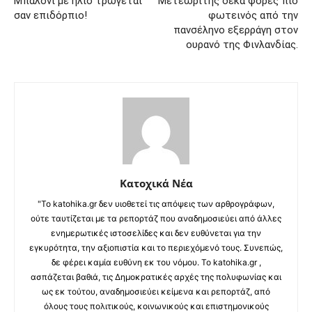
Μπαλόνι με ήλιο τρώγεται
Μετεωρίτης δέκα φορές πιο
σαν επιδόρπιο!
φωτεινός από την
πανσέληνο εξερράγη στον
ουρανό της Φινλανδίας.
Κατοχικά Νέα
"Το katohika.gr δεν υιοθετεί τις απόψεις των αρθρογράφων,
ούτε ταυτίζεται με τα ρεπορτάζ που αναδημοσιεύει από άλλες
ενημερωτικές ιστοσελίδες και δεν ευθύνεται για την
εγκυρότητα, την αξιοπιστία και το περιεχόμενό τους. Συνεπώς,
δε φέρει καμία ευθύνη εκ του νόμου. Το katohika.gr ,
ασπάζεται βαθιά, τις Δημοκρατικές αρχές της πολυφωνίας και
ως εκ τούτου, αναδημοσιεύει κείμενα και ρεπορτάζ, από
όλους τους πολιτικούς, κοινωνικούς και επιστημονικούς