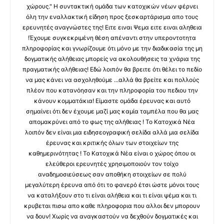
χώρους." Η συντακτική ομάδα των κατοχικών νέων φέρνει
όλη την εναλλακτική είδηση προς ξεσκαρτάρισμα απο τους
ερευνητές αναγνώστες της! Ειτε ειναι Ψεμα ειτε ειναι αληθεια
!Έχουμε συγκεκριμένη θέση απέναντι στην υπεροντοτητα
πληροφορίας και γνωρίζουμε ότι μόνο με την διαδικασία της μη
δογματικής αλήθειας μπορείς να ακολουθήσεις τα χνάρια της
πραγματικής αλήθειας! Εδώ λοιπόν θα βρειτε ότι θέλει το πεδίο
να μας κάνει να ασχοληθούμε ...αλλά θα βρείτε και πολλούς
πλέον που κατανόησαν και την πληροφορία του πεδιου την
κάνουν κομματάκια! Είμαστε ομάδα έρευνας και αυτό
σημαίνει ότι δεν έχουμε μαζί μας καμία ταμπέλα που θα μας
απομακρύνει από το φως της αλήθειας ! Το Κατοχικά Νέα
λοιπόν δεν είναι μια ειδησεογραφική σελίδα αλλά μια σελίδα
έρευνας και κριτικής όλων των στοιχείων της
καθημερινότητας ! Το Κατοχικά Νέα είναι ο χώρος όπου οι
ελεύθεροι ερευνητές χρησιμοποιούν τον τοίχο
αναδημοσιεύσεως σαν αποθήκη στοιχείων σε πολύ
μεγαλύτερη έρευνα από ότι το φανερό έτσι ώστε μόνοι τους
να καταλήξουν στο τι είναι αλήθεια και τι είναι ψέμα και τι
κρυβεται πισω απο καθε πληροφορια που αλλοι δεν μπορουν
να δουν! Χωρίς να αναγκαστούν να δεχθούν δογματικές και