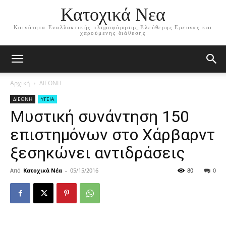
Κατοχικά Νεα
Κοινότητα Εναλλακτικής πληροφόρησης,Ελεύθερης Ερευνας και
χαρούμενης διάθεσης
Αρχική
ΔΙΕΘΝΗ
ΔΙΕΘΝΗ
ΥΓΕΙΑ
Μυστική συνάντηση 150
επιστημόνων στο Χάρβαρντ
ξεσηκώνει αντιδράσεις
Από
Κατοχικά Νέα
-
05/15/2016
80
0