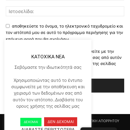
αποθηκεύστε το όνομα, το ηλεκτρονικό ταχυδρομείο και
τον ιστότοπό μου σε αυτό το πρόγραμμα περιήγησης για την
επόμενη φορά που θα σχολιάσω.
Χρησιμοποιώντας αυτό το έντυπο συμφωνείτε με την
KATOXIKA NEA
αποθήκευση και χειρισμό των δεδομένων σας από αυτόν
τον ιστότοπο..Διαβάστε του ορους χρήσης της σελίδας
Σεβόμαστε την ιδιωτικότητά σας
μας
*
Χρησιμοποιώντας αυτό το έντυπο
συμφωνείτε με την αποθήκευση και
χειρισμό των δεδομένων σας από
αυτόν τον ιστότοπο..Διαβάστε του
ορους χρήσης της σελίδας μας
Αρχικη KATOHIKA NEA
Login
Register
ΠΟΛΙΤΙΚΗ ΑΠΟΡΡΗΤΟΥ
ΔΕΝ ΔΕΧΟΜΑΙ
ΔΕΧΟΜΑΙ
ΟΡΟΙ ΧΡΗΣΗΣ
ΕΠΙΚΟΙΝΩΝΙΑ
ΔΙΑΒΑΣΤΕ ΠΕΡΙΣΣΟΤΕΡΑ